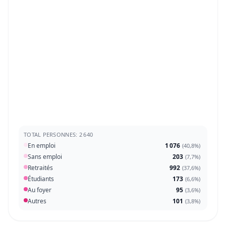
TOTAL PERSONNES: 2 640
En emploi
1 076
(
40,8%
)
Sans emploi
203
(
7,7%
)
Retraités
992
(
37,6%
)
Étudiants
173
(
6,6%
)
Au foyer
95
(
3,6%
)
Autres
101
(
3,8%
)