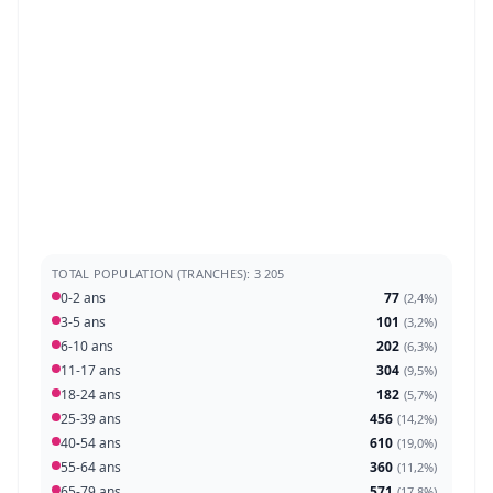
TOTAL POPULATION (TRANCHES): 3 205
0-2 ans
77
(
2,4%
)
3-5 ans
101
(
3,2%
)
6-10 ans
202
(
6,3%
)
11-17 ans
304
(
9,5%
)
18-24 ans
182
(
5,7%
)
25-39 ans
456
(
14,2%
)
40-54 ans
610
(
19,0%
)
55-64 ans
360
(
11,2%
)
65-79 ans
571
(
17,8%
)