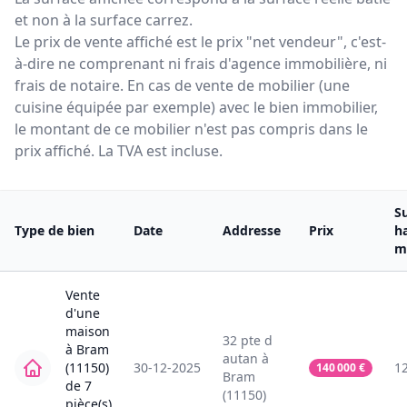
et non à la surface carrez.
Le prix de vente affiché est le prix "net vendeur", c'est-
à-dire ne comprenant ni frais d'agence immobilière, ni
frais de notaire. En cas de vente de mobilier (une
cuisine équipée par exemple) avec le bien immobilier,
le montant de ce mobilier n'est pas compris dans le
prix affiché. La TVA est incluse.
S
Type de bien
Date
Addresse
Prix
h
m
Vente
d'une
maison
32
pte d
à
Bram
autan
à
(11150)
30-12-2025
1
140 000
€
Bram
de
7
(11150)
pièce(s)