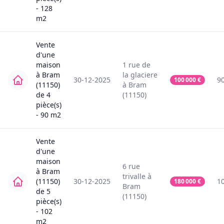
-
128
m2
Vente
d'une
maison
1
rue de
à
Bram
la glaciere
30-12-2025
9
100 000
€
(11150)
à
Bram
de
4
(11150)
pièce(s)
-
90
m2
Vente
d'une
maison
6
rue
à
Bram
trivalle
à
(11150)
30-12-2025
1
180 000
€
Bram
de
5
(11150)
pièce(s)
-
102
m2