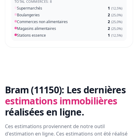
TOTAL COMMERCES: 8
Supermarchés
1
(
12,5%
)
Boulangeries
2
(
25,0%
)
Commerces non alimentaires
2
(
25,0%
)
Magasins alimentaires
2
(
25,0%
)
Stations essence
1
(
12,5%
)
Bram (11150):
Les dernières
estimations immobilières
réalisées en ligne.
Ces estimations proviennent de notre outil
d'estimation en ligne. Ces estimations ont été réalisé