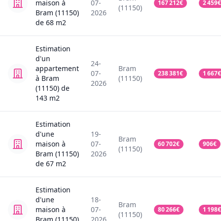
maison
à
07-
167 212
€
2 459
€
(11150)
Bram (11150)
2026
de
68
m2
Estimation
d'un
24-
appartement
Bram
07-
238 381
€
1 667
€
à Bram
(11150)
2026
(11150)
de
143
m2
Estimation
d'une
19-
Bram
maison
à
07-
60 702
€
906
€
(11150)
Bram (11150)
2026
de
67
m2
Estimation
d'une
18-
Bram
maison
à
07-
80 266
€
1 198
€
(11150)
Bram (11150)
2026