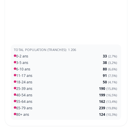
TOTAL POPULATION (TRANCHES): 1 206
0-2 ans
33
(
2,7%
)
3-5 ans
38
(
3,2%
)
6-10 ans
80
(
6,6%
)
11-17 ans
91
(
7,5%
)
18-24 ans
50
(
4,1%
)
25-39 ans
190
(
15,8%
)
40-54 ans
199
(
16,5%
)
55-64 ans
162
(
13,4%
)
65-79 ans
239
(
19,8%
)
80+ ans
124
(
10,3%
)