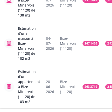
à Bize-
07-
Minervois
231 702
€
1 6
Minervois
2026
(11120)
(11120)
de
138
m2
Estimation
d'une
maison
à
04-
Bize-
Bize-
07-
Minervois
247 146
€
2 4
Minervois
2026
(11120)
(11120)
de
102
m2
Estimation
d'un
appartement
28-
Bize-
à Bize-
06-
Minervois
263 371
€
2 5
Minervois
2026
(11120)
(11120)
de
103
m2