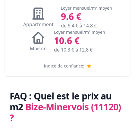
Loyer mensuel/m² moyen
9.6
€
Appartement
de
9.4
€ à
14.8
€
Loyer mensuel/m² moyen
10.6
€
Maison
de
10.3
€ à
12.8
€
Indice de confiance:
FAQ : Quel est le prix au
m2
Bize-Minervois (11120)
?