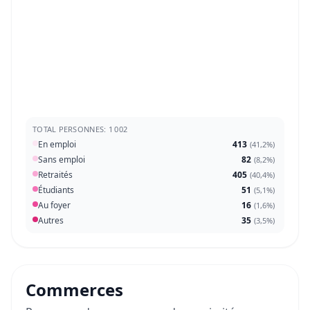
TOTAL PERSONNES: 1 002
En emploi
413
(
41,2%
)
Sans emploi
82
(
8,2%
)
Retraités
405
(
40,4%
)
Étudiants
51
(
5,1%
)
Au foyer
16
(
1,6%
)
Autres
35
(
3,5%
)
Commerces