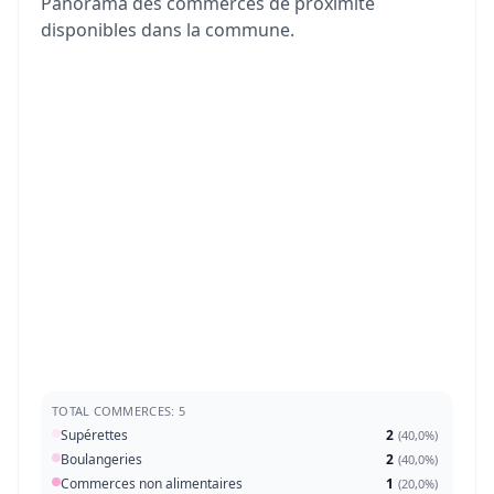
Panorama des commerces de proximité
disponibles dans la commune.
TOTAL COMMERCES: 5
Supérettes
2
(
40,0%
)
Boulangeries
2
(
40,0%
)
Commerces non alimentaires
1
(
20,0%
)