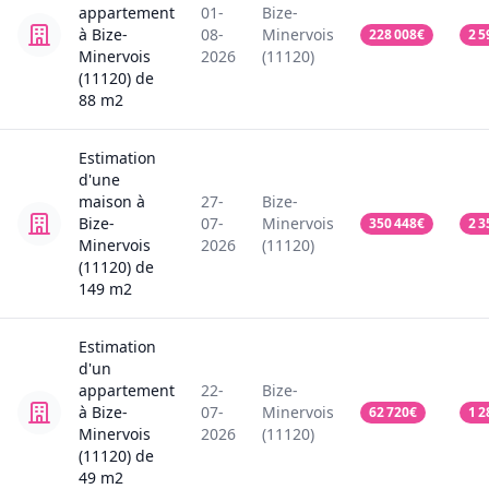
appartement
01-
Bize-
à Bize-
08-
Minervois
228 008
€
2 5
Minervois
2026
(11120)
(11120)
de
88
m2
Estimation
d'une
maison
à
27-
Bize-
Bize-
07-
Minervois
350 448
€
2 3
Minervois
2026
(11120)
(11120)
de
149
m2
Estimation
d'un
appartement
22-
Bize-
à Bize-
07-
Minervois
62 720
€
1 2
Minervois
2026
(11120)
(11120)
de
49
m2