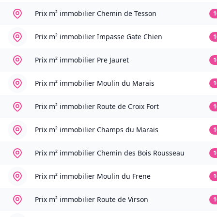
Prix m² immobilier
Chemin de Tesson
1
Prix m² immobilier
Impasse Gate Chien
1
Prix m² immobilier
Pre Jauret
1
Prix m² immobilier
Moulin du Marais
1
Prix m² immobilier
Route de Croix Fort
1
Prix m² immobilier
Champs du Marais
1
Prix m² immobilier
Chemin des Bois Rousseau
1
Prix m² immobilier
Moulin du Frene
1
Prix m² immobilier
Route de Virson
1