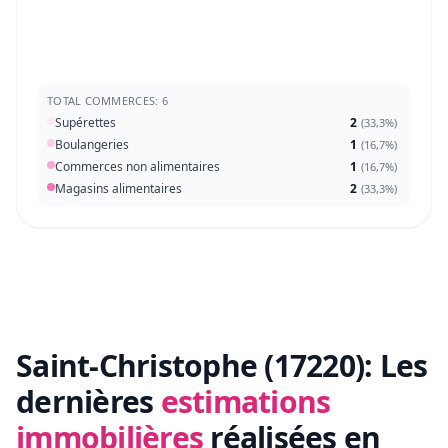
TOTAL COMMERCES: 6
Supérettes
2
(
33,3%
)
Boulangeries
1
(
16,7%
)
Commerces non alimentaires
1
(
16,7%
)
Magasins alimentaires
2
(
33,3%
)
Saint-Christophe (17220):
Les
dernières
estimations
immobilières
réalisées en