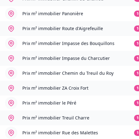
Prix m² immobilier
Panonière
1
Prix m² immobilier
Route d'Aigrefeuille
1
Prix m² immobilier
Impasse des Bouquillons
1
Prix m² immobilier
Impasse du Charcutier
1
Prix m² immobilier
Chemin du Treuil du Roy
1
Prix m² immobilier
ZA Croix Fort
1
Prix m² immobilier
le Péré
1
Prix m² immobilier
Treuil Charre
1
Prix m² immobilier
Rue des Malettes
1