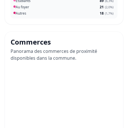
Étudiants
89
(
8,3%
)
Au foyer
21
(
2,0%
)
Autres
18
(
1,7%
)
Commerces
Panorama des commerces de proximité
disponibles dans la commune.