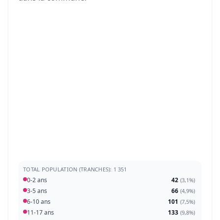
TOTAL POPULATION (TRANCHES): 1 351
0-2 ans
42
(
3,1%
)
3-5 ans
66
(
4,9%
)
6-10 ans
101
(
7,5%
)
11-17 ans
133
(
9,8%
)