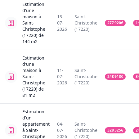
Estimation
d'une
maison
à
13-
Saint-
Saint-
07-
Christophe
277 920
€
1
Christophe
2026
(17220)
(17220)
de
144
m2
Estimation
d'une
maison
à
11-
Saint-
Saint-
07-
Christophe
248 913
€
3
Christophe
2026
(17220)
(17220)
de
81
m2
Estimation
d'un
appartement
04-
Saint-
à Saint-
07-
Christophe
328 325
€
2
Christophe
2026
(17220)