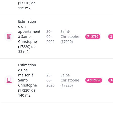
(17220)
de
115
m2
Estimation
d'un
appartement
30-
Saint-
à Saint-
06-
Christophe
71 379
€
2
Christophe
2026
(17220)
(17220)
de
33
m2
Estimation
d'une
maison
à
23-
Saint-
Saint-
06-
Christophe
479 780
€
3
Christophe
2026
(17220)
(17220)
de
140
m2