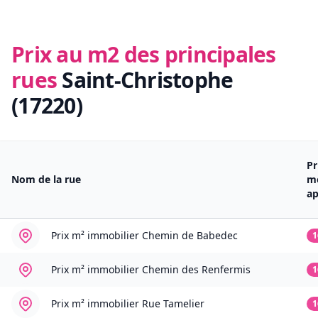
Prix au m2 des principales
rues
Saint-Christophe
(17220)
Pr
Nom de la rue
m
a
Prix m² immobilier
Chemin de Babedec
1
Prix m² immobilier
Chemin des Renfermis
1
Prix m² immobilier
Rue Tamelier
1