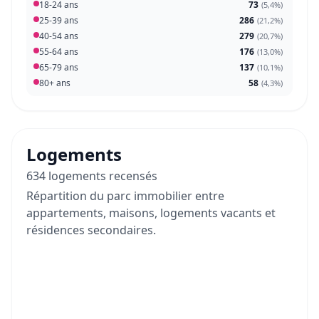
18-24 ans
73
(
5,4%
)
25-39 ans
286
(
21,2%
)
40-54 ans
279
(
20,7%
)
55-64 ans
176
(
13,0%
)
65-79 ans
137
(
10,1%
)
80+ ans
58
(
4,3%
)
Logements
634 logements recensés
Répartition du parc immobilier entre
appartements, maisons, logements vacants et
résidences secondaires.