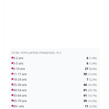
TOTAL POPULATION (TRANCHES): 313
0-2 ans
6
(
1,9%
)
3-5 ans
6
(
1,9%
)
6-10 ans
27
(
8,6%
)
11-17 ans
39
(
12,5%
)
18-24 ans
7
(
2,2%
)
25-39 ans
46
(
14,7%
)
40-54 ans
91
(
29,1%
)
55-64 ans
41
(
13,1%
)
65-79 ans
39
(
12,5%
)
80+ ans
11
(
3,5%
)