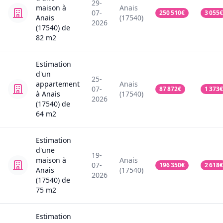
29-
maison
à
Anais
07-
250 510
€
3 055
€
Anais
(17540)
2026
(17540)
de
82
m2
Estimation
d'un
25-
appartement
Anais
07-
87 872
€
1 373
€
à Anais
(17540)
2026
(17540)
de
64
m2
Estimation
d'une
19-
maison
à
Anais
07-
196 350
€
2 618
€
Anais
(17540)
2026
(17540)
de
75
m2
Estimation