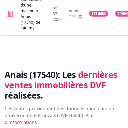
d'une
06-
maison
à
Anais
07-
387 660
€
2 769
€
Anais
(17540)
2026
(17540)
de
140
m2
Anais (17540):
Les
dernières
ventes immobilières DVF
réalisées.
Ces ventes proviennent des données open data du
gouvernement Français (
DVF Etalab
).
Plus
d'informations