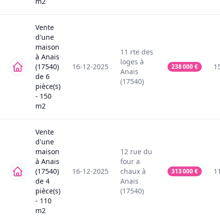
m2
Vente
d'une
maison
11
rte des
à
Anais
loges
à
(17540)
16-12-2025
1
238 000
€
Anais
de
6
(17540)
pièce(s)
-
150
m2
Vente
d'une
maison
12
rue du
à
Anais
four a
(17540)
16-12-2025
chaux
à
1
313 000
€
de
4
Anais
pièce(s)
(17540)
-
110
m2