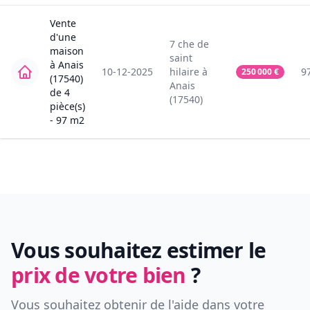
Vente
d'une
7
che de
maison
saint
à
Anais
10-12-2025
hilaire
à
9
250 000
€
(17540)
Anais
de
4
(17540)
pièce(s)
-
97
m2
Vous souhaitez estimer le
prix de votre bien
?
Vous souhaitez obtenir de l'aide dans votre