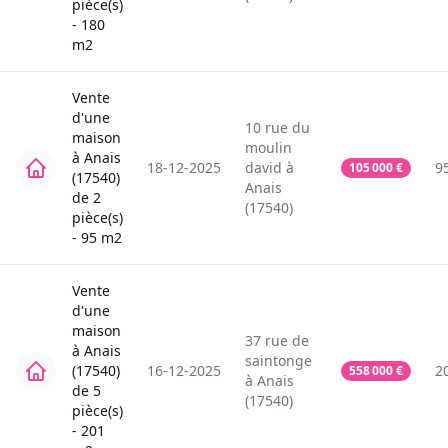
pièce(s)
-
180
m2
Vente
d'une
10
rue du
maison
moulin
à
Anais
18-12-2025
david
à
9
105 000
€
(17540)
Anais
de
2
(17540)
pièce(s)
-
95
m2
Vente
d'une
maison
37
rue de
à
Anais
saintonge
(17540)
16-12-2025
2
558 000
€
à
Anais
de
5
(17540)
pièce(s)
-
201