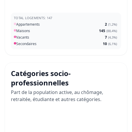
TOTAL LOGEMENTS: 147
Appartements
2
(
1,2%
)
Maisons
145
(
88,4%
)
Vacants
7
(
4,3%
)
Secondaires
10
(
6,1%
)
Catégories socio-
professionnelles
Part de la population active, au chômage,
retraitée, étudiante et autres catégories.