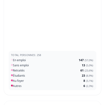
TOTAL PERSONNES: 258
En emploi
147
(
57,0%
)
Sans emploi
13
(
5,0%
)
Retraités
61
(
23,6%
)
Étudiants
23
(
8,9%
)
Au foyer
8
(
3,1%
)
Autres
6
(
2,3%
)