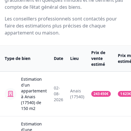
gratuitement en quelques minutes et ne tiennent pas
compte de l’état général des biens.
Les conseillers professionnels sont contactés pour
faire des estimations plus précises de chaque
appartement ou maison.
Prix de
Prix m
Type de bien
Date
Lieu
vente
estim
estimé
Estimation
d'un
02-
appartement
Anais
08-
243 450
€
1 623
€
à Anais
(17540)
2026
(17540)
de
150
m2
Estimation
d'une