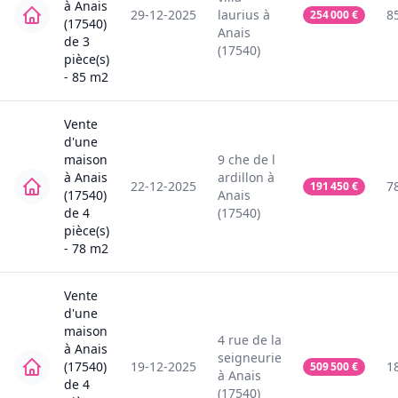
à
Anais
29-12-2025
laurius
à
8
254 000
€
(17540)
Anais
de
3
(17540)
pièce(s)
-
85
m2
Vente
d'une
maison
9
che de l
à
Anais
ardillon
à
22-12-2025
7
191 450
€
(17540)
Anais
de
4
(17540)
pièce(s)
-
78
m2
Vente
d'une
maison
4
rue de la
à
Anais
seigneurie
(17540)
19-12-2025
1
509 500
€
à
Anais
de
4
(17540)