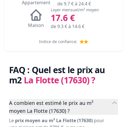
Appartement
de
9.7
€ à
24.4
€
Loyer mensuel/m² moyen
17.6
€
Maison
de
9.3
€ à
14.6
€
Indice de confiance:
FAQ : Quel est le prix au
m2
La Flotte (17630)
?
A combien est estimé le prix au m²
moyen La Flotte (17630) ?
Le
prix moyen au m² La Flotte (17630)
pour