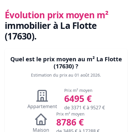
Évolution prix moyen m²
immobilier
à La Flotte
(17630)
.
Quel est le prix moyen au m²
La Flotte
(17630)
?
Estimation du prix au
01 août 2026
.
Prix m² moyen
6495
€
Appartement
de
3371
€ à
9527
€
Prix m² moyen
8786
€
Maison
de
3485
€ à
17288
€