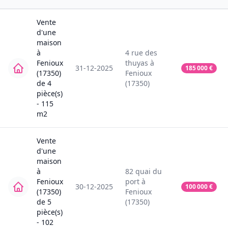
Vente
d'une
maison
à
4
rue des
Fenioux
thuyas
à
31-12-2025
185 000
€
(17350)
Fenioux
de
4
(17350)
pièce(s)
-
115
m2
Vente
d'une
maison
à
82
quai du
Fenioux
port
à
30-12-2025
100 000
€
(17350)
Fenioux
de
5
(17350)
pièce(s)
-
102