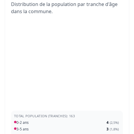
Distribution de la population par tranche d'âge
dans la commune.
TOTAL POPULATION (TRANCHES): 163
0-2 ans
4
(
2,5%
)
3-5 ans
3
(
1,8%
)