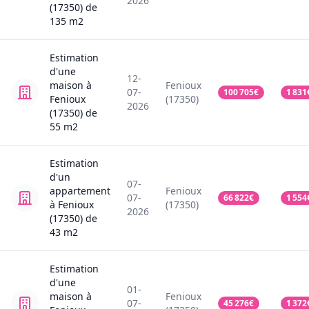
2026
(17350)
de
135
m2
Estimation
d'une
12-
maison
à
Fenioux
07-
100 705
€
1 831
Fenioux
(17350)
2026
(17350)
de
55
m2
Estimation
d'un
07-
appartement
Fenioux
07-
66 822
€
1 554
à Fenioux
(17350)
2026
(17350)
de
43
m2
Estimation
d'une
01-
maison
à
Fenioux
07-
45 276
€
1 372