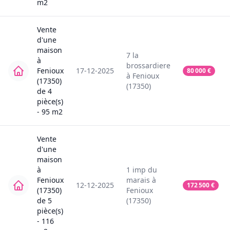
m2
Vente
d'une
maison
7
la
à
brossardiere
Fenioux
17-12-2025
80 000
€
à
Fenioux
(17350)
(17350)
de
4
pièce(s)
-
95
m2
Vente
d'une
maison
à
1
imp du
Fenioux
marais
à
12-12-2025
172 500
€
(17350)
Fenioux
de
5
(17350)
pièce(s)
-
116