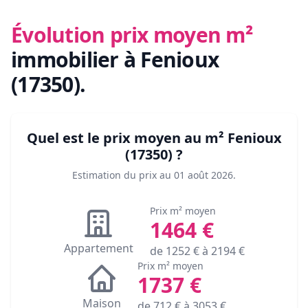
Évolution prix moyen m²
immobilier
à Fenioux
(17350)
.
Quel est le prix moyen au m²
Fenioux
(17350)
?
Estimation du prix au
01 août 2026
.
Prix m² moyen
1464
€
Appartement
de
1252
€ à
2194
€
Prix m² moyen
1737
€
Maison
de
712
€ à
3053
€