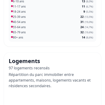
6-10 ans
13
(
8,0%
)
11-17 ans
11
(
6,7%
)
18-24 ans
9
(
5,5%
)
25-39 ans
22
(
13,5%
)
40-54 ans
31
(
19,0%
)
55-64 ans
24
(
14,7%
)
65-79 ans
32
(
19,6%
)
80+ ans
14
(
8,6%
)
Logements
97 logements recensés
Répartition du parc immobilier entre
appartements, maisons, logements vacants et
résidences secondaires.