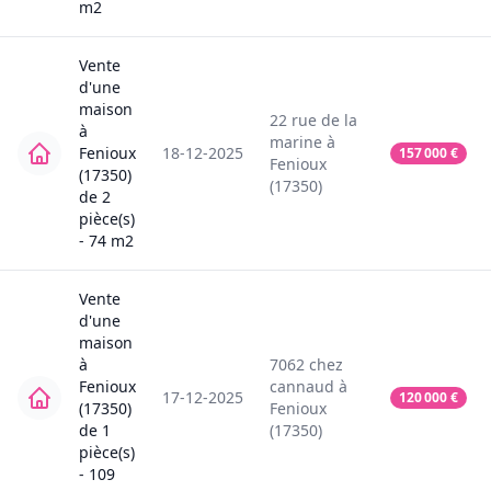
m2
Vente
d'une
maison
22
rue de la
à
marine
à
Fenioux
18-12-2025
157 000
€
Fenioux
(17350)
(17350)
de
2
pièce(s)
-
74
m2
Vente
d'une
maison
à
7062
chez
Fenioux
cannaud
à
17-12-2025
120 000
€
(17350)
Fenioux
de
1
(17350)
pièce(s)
-
109