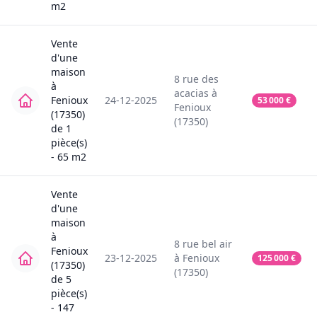
m2
Vente
d'une
maison
8
rue des
à
acacias
à
Fenioux
24-12-2025
53 000
€
Fenioux
(17350)
(17350)
de
1
pièce(s)
-
65
m2
Vente
d'une
maison
à
8
rue bel air
Fenioux
23-12-2025
à
Fenioux
125 000
€
(17350)
(17350)
de
5
pièce(s)
-
147