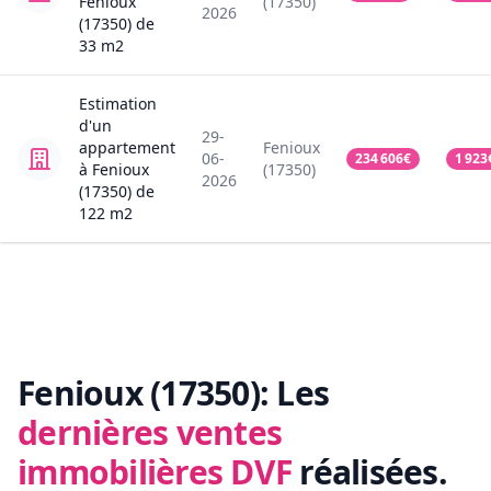
Fenioux
(17350)
2026
(17350)
de
33
m2
Estimation
d'un
29-
appartement
Fenioux
06-
234 606
€
1 923
à Fenioux
(17350)
2026
(17350)
de
122
m2
Fenioux (17350):
Les
dernières ventes
immobilières DVF
réalisées.