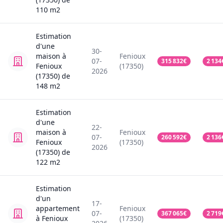
110
m2
Estimation
d'une
30-
maison
à
Fenioux
07-
315 832
€
2 134
Fenioux
(17350)
2026
(17350)
de
148
m2
Estimation
d'une
22-
maison
à
Fenioux
07-
260 592
€
2 136
Fenioux
(17350)
2026
(17350)
de
122
m2
Estimation
d'un
17-
appartement
Fenioux
07-
367 065
€
2 719
à Fenioux
(17350)