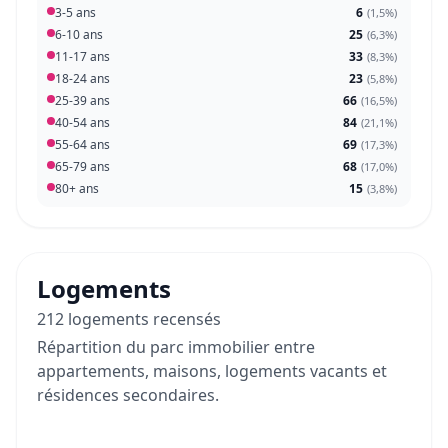
3-5 ans
6
(
1,5%
)
6-10 ans
25
(
6,3%
)
11-17 ans
33
(
8,3%
)
18-24 ans
23
(
5,8%
)
25-39 ans
66
(
16,5%
)
40-54 ans
84
(
21,1%
)
55-64 ans
69
(
17,3%
)
65-79 ans
68
(
17,0%
)
80+ ans
15
(
3,8%
)
Logements
212 logements recensés
Répartition du parc immobilier entre
appartements, maisons, logements vacants et
résidences secondaires.