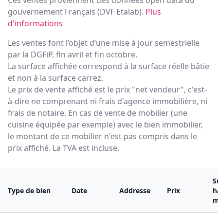
Ces ventes proviennent des données open data du
gouvernement Français (
DVF Etalab
).
Plus
d'informations
Les ventes font l’objet d’une mise à jour semestrielle
par la DGFiP, fin avril et fin octobre.
La surface affichée correspond à la surface réelle bâtie
et non à la surface carrez.
Le prix de vente affiché est le prix "net vendeur", c'est-
à-dire ne comprenant ni frais d'agence immobilière, ni
frais de notaire. En cas de vente de mobilier (une
cuisine équipée par exemple) avec le bien immobilier,
le montant de ce mobilier n'est pas compris dans le
prix affiché. La TVA est incluse.
S
Type de bien
Date
Addresse
Prix
h
m