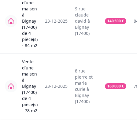
d'une
maison
9
rue
à
claude
Bignay
23-12-2025
david
à
8
140 500
€
(17400)
Bignay
de
4
(17400)
pièce(s)
-
84
m2
Vente
d'une
8
rue
maison
pierre et
à
marie
Bignay
23-12-2025
7
160 000
€
curie
à
(17400)
Bignay
de
4
(17400)
pièce(s)
-
78
m2