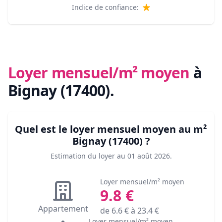
Indice de confiance:
Loyer mensuel/m² moyen
à
Bignay (17400)
.
Quel est le loyer mensuel moyen au m²
Bignay (17400)
?
Estimation du loyer au
01 août 2026
.
Loyer mensuel/m² moyen
9.8
€
Appartement
de
6.6
€ à
23.4
€
Loyer mensuel/m² moyen