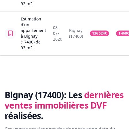
92
m2
Estimation
d'un
08-
appartement
Bignay
07-
136 524
€
1 468
€
à Bignay
(17400)
2026
(17400)
de
93
m2
Bignay (17400):
Les
dernières
ventes immobilières DVF
réalisées.