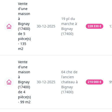
Vente
d'une
maison
à
19
pl du
Bignay
marche
à
30-12-2025
1
228 330
€
(17400)
Bignay
de
5
(17400)
pièce(s)
-
135
m2
Vente
d'une
maison
64
che de
à
l'ancien
Bignay
30-12-2025
chateau
à
9
210 000
€
(17400)
Bignay
de
4
(17400)
pièce(s)
-
99
m2