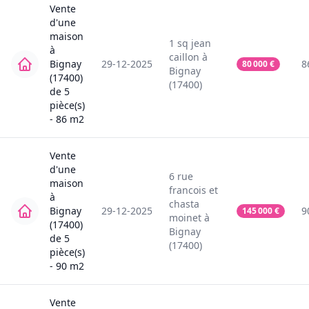
Vente
d'une
maison
1
sq jean
à
caillon
à
Bignay
29-12-2025
8
80 000
€
Bignay
(17400)
(17400)
de
5
pièce(s)
-
86
m2
Vente
d'une
6
rue
maison
francois et
à
chasta
Bignay
29-12-2025
9
145 000
€
moinet
à
(17400)
Bignay
de
5
(17400)
pièce(s)
-
90
m2
Vente