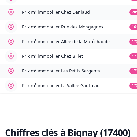
Prix m² immobilier
Chez Daniaud
20
Prix m² immobilier
Rue des Mongagnes
16
Prix m² immobilier
Allee de la Maréchaude
17
Prix m² immobilier
Chez Billet
17
Prix m² immobilier
Les Petits Sergents
17
Prix m² immobilier
La Vallée Gautreau
17
Chiffres clés à
Bignay (17400)