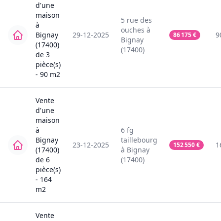
d'une
maison
5
rue des
à
ouches
à
Bignay
29-12-2025
9
86 175
€
Bignay
(17400)
(17400)
de
3
pièce(s)
-
90
m2
Vente
d'une
maison
à
6
fg
Bignay
taillebourg
23-12-2025
1
152 550
€
(17400)
à
Bignay
de
6
(17400)
pièce(s)
-
164
m2
Vente