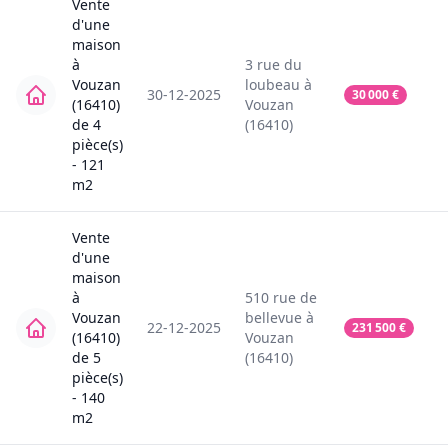
Vente
d'une
maison
à
3
rue du
Vouzan
loubeau
à
30-12-2025
30 000
€
(16410)
Vouzan
de
4
(16410)
pièce(s)
-
121
m2
Vente
d'une
maison
à
510
rue de
Vouzan
bellevue
à
22-12-2025
231 500
€
(16410)
Vouzan
de
5
(16410)
pièce(s)
-
140
m2