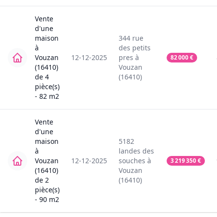
Vente
d'une
maison
344
rue
à
des petits
Vouzan
12-12-2025
pres
à
82 000
€
(16410)
Vouzan
de
4
(16410)
pièce(s)
-
82
m2
Vente
d'une
maison
5182
à
landes des
Vouzan
12-12-2025
souches
à
3 219 350
€
(16410)
Vouzan
de
2
(16410)
pièce(s)
-
90
m2