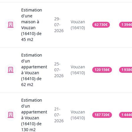
Estimation
d'une
29-
maison
à
Vouzan
07-
62 730
€
1 394
Vouzan
(16410)
2026
(16410)
de
45
m2
Estimation
d'un
25-
appartement
Vouzan
07-
120 156
€
1 938
à Vouzan
(16410)
2026
(16410)
de
62
m2
Estimation
d'un
21-
appartement
Vouzan
07-
187 720
€
1 444
à Vouzan
(16410)
2026
(16410)
de
130
m2