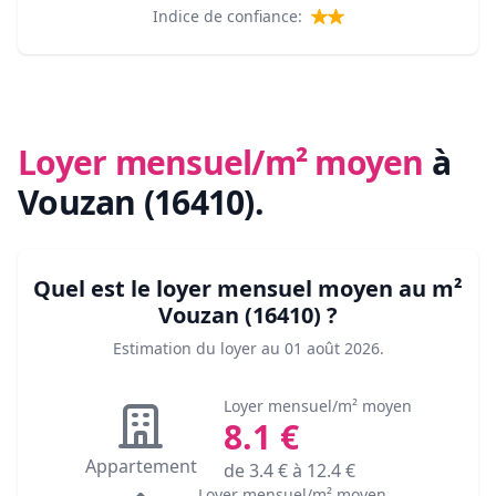
Indice de confiance:
Loyer mensuel/m² moyen
à
Vouzan (16410)
.
Quel est le loyer mensuel moyen au m²
Vouzan (16410)
?
Estimation du loyer au
01 août 2026
.
Loyer mensuel/m² moyen
8.1
€
Appartement
de
3.4
€ à
12.4
€
Loyer mensuel/m² moyen