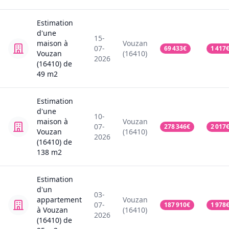
Estimation
d'une
15-
maison
à
Vouzan
07-
69 433
€
1 417
Vouzan
(16410)
2026
(16410)
de
49
m2
Estimation
d'une
10-
maison
à
Vouzan
07-
278 346
€
2 017
Vouzan
(16410)
2026
(16410)
de
138
m2
Estimation
d'un
03-
appartement
Vouzan
07-
187 910
€
1 978
à Vouzan
(16410)
2026
(16410)
de