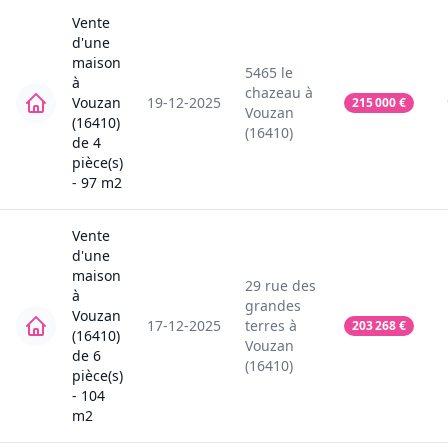
Vente
d'une
maison
5465
le
à
chazeau
à
Vouzan
19-12-2025
215 000
€
Vouzan
(16410)
(16410)
de
4
pièce(s)
-
97
m2
Vente
d'une
maison
29
rue des
à
grandes
Vouzan
17-12-2025
terres
à
203 268
€
(16410)
Vouzan
de
6
(16410)
pièce(s)
-
104
m2