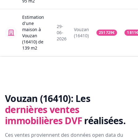
95
m2
Estimation
d'une
29-
maison
à
Vouzan
06-
251 729
€
1 811
Vouzan
(16410)
2026
(16410)
de
139
m2
Vouzan (16410):
Les
dernières ventes
immobilières DVF
réalisées.
Ces ventes proviennent des données open data du