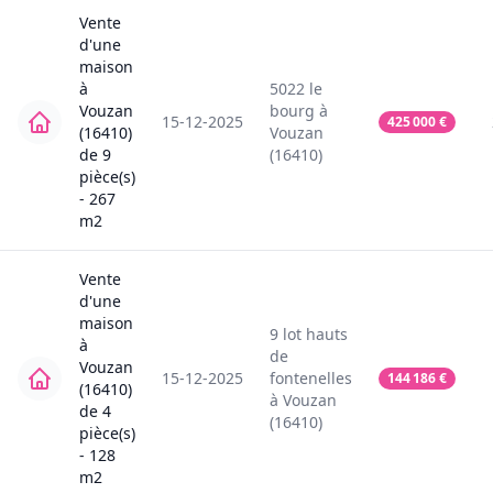
Vente
d'une
maison
à
5022
le
Vouzan
bourg
à
15-12-2025
425 000
€
(16410)
Vouzan
de
9
(16410)
pièce(s)
-
267
m2
Vente
d'une
maison
9
lot hauts
à
de
Vouzan
15-12-2025
fontenelles
144 186
€
(16410)
à
Vouzan
de
4
(16410)
pièce(s)
-
128
m2