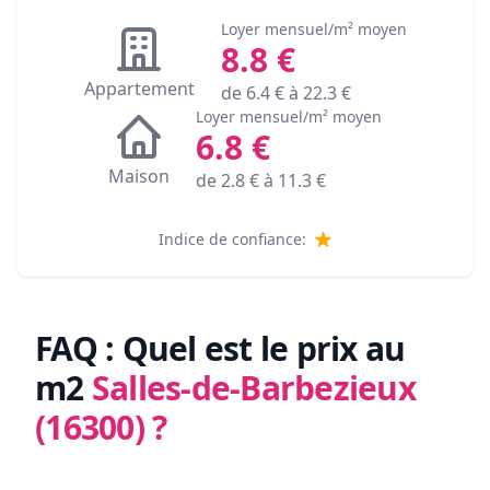
Loyer mensuel/m² moyen
8.8
€
Appartement
de
6.4
€ à
22.3
€
Loyer mensuel/m² moyen
6.8
€
Maison
de
2.8
€ à
11.3
€
Indice de confiance:
FAQ : Quel est le prix au
m2
Salles-de-Barbezieux
(16300)
?