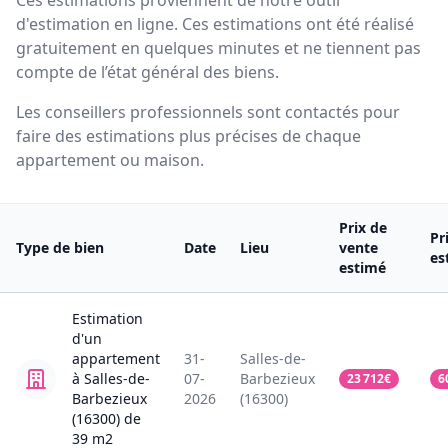
Ces estimations proviennent de notre outil
d'estimation en ligne. Ces estimations ont été réalisé
gratuitement en quelques minutes et ne tiennent pas
compte de l’état général des biens.
Les conseillers professionnels sont contactés pour
faire des estimations plus précises de chaque
appartement ou maison.
Prix de
Pr
Type de bien
Date
Lieu
vente
es
estimé
Estimation
d'un
appartement
31-
Salles-de-
à Salles-de-
07-
Barbezieux
23 712
€
6
Barbezieux
2026
(16300)
(16300)
de
39
m2