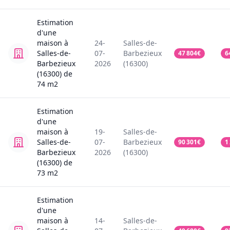
Estimation
d'une
maison
à
24-
Salles-de-
Salles-de-
07-
Barbezieux
47 804
€
6
Barbezieux
2026
(16300)
(16300)
de
74
m2
Estimation
d'une
maison
à
19-
Salles-de-
Salles-de-
07-
Barbezieux
90 301
€
1
Barbezieux
2026
(16300)
(16300)
de
73
m2
Estimation
d'une
maison
à
14-
Salles-de-