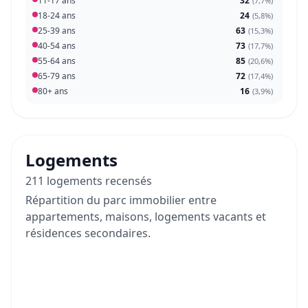
11-17 ans
32
(
7,7%
)
18-24 ans
24
(
5,8%
)
25-39 ans
63
(
15,3%
)
40-54 ans
73
(
17,7%
)
55-64 ans
85
(
20,6%
)
65-79 ans
72
(
17,4%
)
80+ ans
16
(
3,9%
)
Logements
211 logements recensés
Répartition du parc immobilier entre
appartements, maisons, logements vacants et
résidences secondaires.