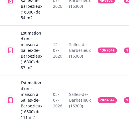
Salles-de-
07-
Barbezieux
49 680
€
9
Barbezieux
2026
(16300)
(16300)
de
54
m2
Estimation
d'une
maison
à
12-
Salles-de-
Salles-de-
07-
Barbezieux
136 764
€
1
Barbezieux
2026
(16300)
(16300)
de
87
m2
Estimation
d'une
maison
à
05-
Salles-de-
Salles-de-
07-
Barbezieux
202 464
€
1
Barbezieux
2026
(16300)
(16300)
de
111
m2