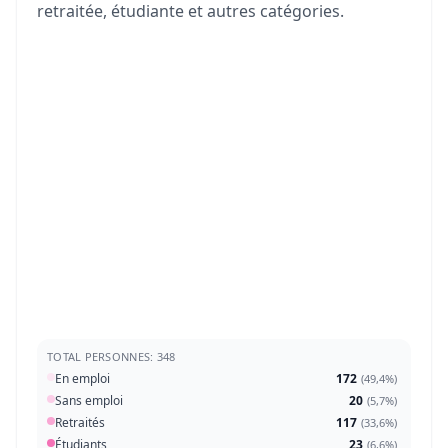
retraitée, étudiante et autres catégories.
TOTAL PERSONNES: 348
En emploi
172
(
49,4%
)
Sans emploi
20
(
5,7%
)
Retraités
117
(
33,6%
)
Étudiants
23
(
6,6%
)