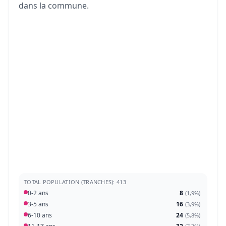
dans la commune.
TOTAL POPULATION (TRANCHES): 413
0-2 ans
8
(
1,9%
)
3-5 ans
16
(
3,9%
)
6-10 ans
24
(
5,8%
)