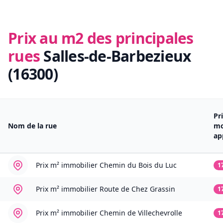
Prix au m2 des principales
rues
Salles-de-Barbezieux
(16300)
Pr
Nom de la rue
m
ap
Prix m² immobilier
Chemin du Bois du Luc
1
Prix m² immobilier
Route de Chez Grassin
1
Prix m² immobilier
Chemin de Villechevrolle
1