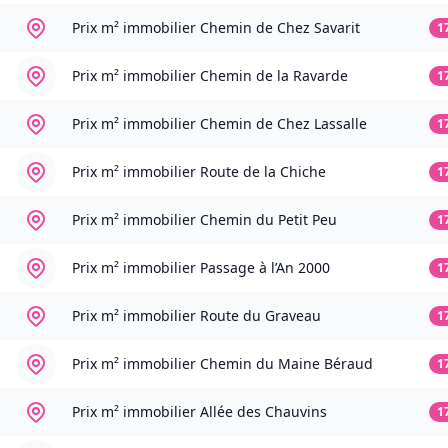
Prix m² immobilier
Chemin de Chez Savarit
1
Prix m² immobilier
Chemin de la Ravarde
1
Prix m² immobilier
Chemin de Chez Lassalle
1
Prix m² immobilier
Route de la Chiche
1
Prix m² immobilier
Chemin du Petit Peu
1
Prix m² immobilier
Passage à l’An 2000
1
Prix m² immobilier
Route du Graveau
1
Prix m² immobilier
Chemin du Maine Béraud
1
Prix m² immobilier
Allée des Chauvins
1