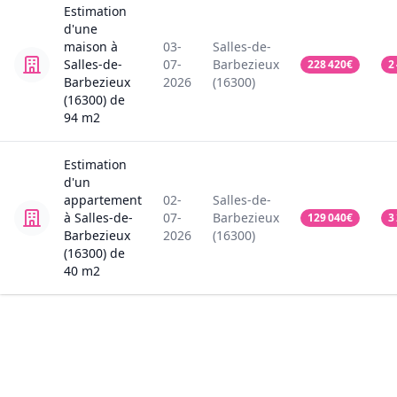
Estimation
d'une
maison
à
03-
Salles-de-
Salles-de-
07-
Barbezieux
228 420
€
2
Barbezieux
2026
(16300)
(16300)
de
94
m2
Estimation
d'un
appartement
02-
Salles-de-
à Salles-de-
07-
Barbezieux
129 040
€
3
Barbezieux
2026
(16300)
(16300)
de
40
m2