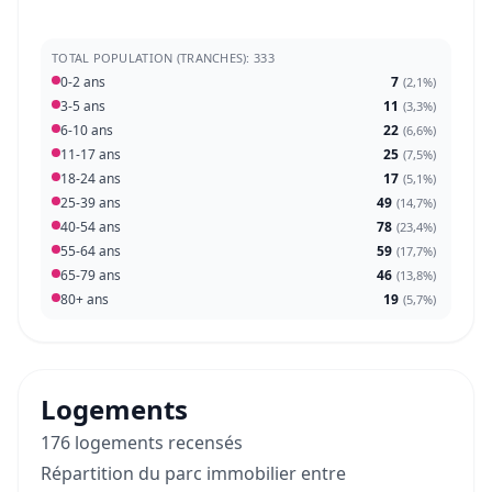
TOTAL POPULATION (TRANCHES): 333
0-2 ans
7
(
2,1%
)
3-5 ans
11
(
3,3%
)
6-10 ans
22
(
6,6%
)
11-17 ans
25
(
7,5%
)
18-24 ans
17
(
5,1%
)
25-39 ans
49
(
14,7%
)
40-54 ans
78
(
23,4%
)
55-64 ans
59
(
17,7%
)
65-79 ans
46
(
13,8%
)
80+ ans
19
(
5,7%
)
Logements
176 logements recensés
Répartition du parc immobilier entre