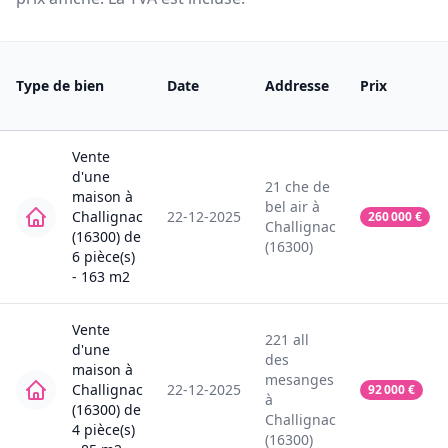
Type de bien
Date
Addresse
Prix
Vente
d'une
21
che de
maison
à
bel air
à
Challignac
22-12-2025
260 000
€
Challignac
(16300)
de
(16300)
6
pièce(s)
-
163
m2
Vente
221
all
d'une
des
maison
à
mesanges
Challignac
22-12-2025
92 000
€
à
(16300)
de
Challignac
4
pièce(s)
(16300)