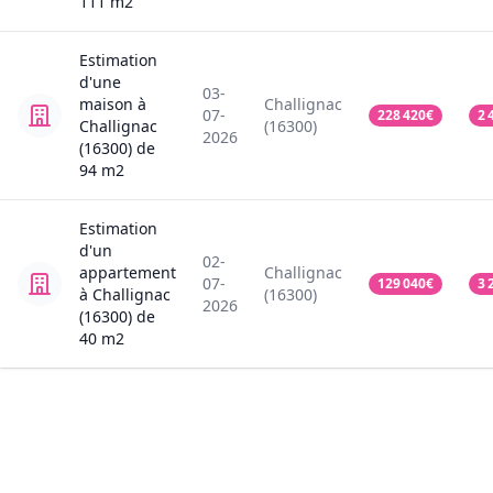
111
m2
Estimation
d'une
03-
maison
à
Challignac
07-
228 420
€
2 
Challignac
(16300)
2026
(16300)
de
94
m2
Estimation
d'un
02-
appartement
Challignac
07-
129 040
€
3 
à Challignac
(16300)
2026
(16300)
de
40
m2