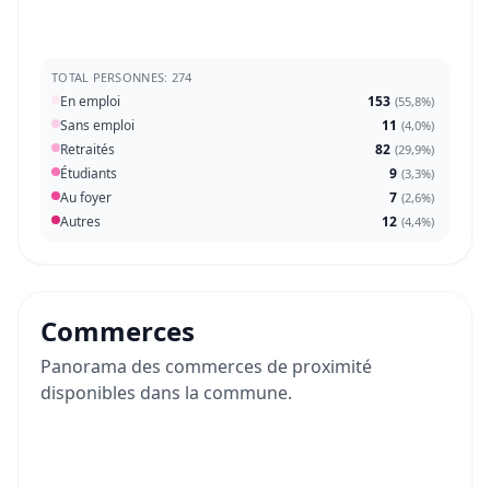
TOTAL PERSONNES: 274
En emploi
153
(
55,8%
)
Sans emploi
11
(
4,0%
)
Retraités
82
(
29,9%
)
Étudiants
9
(
3,3%
)
Au foyer
7
(
2,6%
)
Autres
12
(
4,4%
)
Commerces
Panorama des commerces de proximité
disponibles dans la commune.