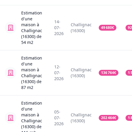
Estimation
d'une
14-
maison
à
Challignac
07-
49 680
€
92
Challignac
(16300)
2026
(16300)
de
54
m2
Estimation
d'une
12-
maison
à
Challignac
07-
136 764
€
1 
Challignac
(16300)
2026
(16300)
de
87
m2
Estimation
d'une
05-
maison
à
Challignac
07-
202 464
€
1 
Challignac
(16300)
2026
(16300)
de