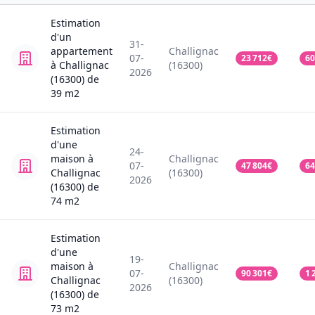
Estimation
d'un
31-
appartement
Challignac
07-
23 712
€
60
à Challignac
(16300)
2026
(16300)
de
39
m2
Estimation
d'une
24-
maison
à
Challignac
07-
47 804
€
64
Challignac
(16300)
2026
(16300)
de
74
m2
Estimation
d'une
19-
maison
à
Challignac
07-
90 301
€
1 
Challignac
(16300)
2026
(16300)
de
73
m2