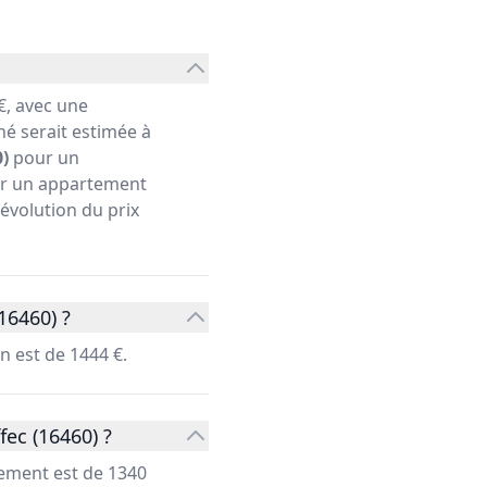
€, avec une
hé serait estimée à
)
pour un
our un appartement
'évolution du prix
16460) ?
n est de 1444 €.
ec (16460) ?
tement est de 1340