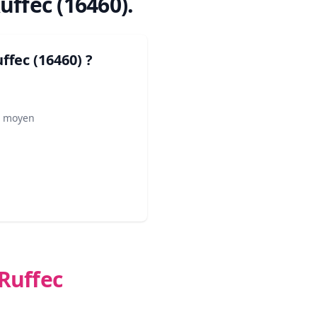
uffec (16460)
.
ffec (16460)
?
² moyen
-Ruffec