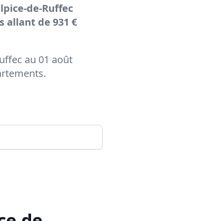
lpice-de-Ruffec
 allant de 931 €
Ruffec au 01 août
artements.
ce-de-