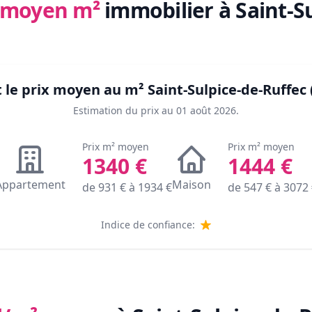
x moyen m²
immobilier
à Saint-S
t le prix moyen au m²
Saint-Sulpice-de-Ruffec 
Estimation du prix au
01 août 2026
.
Prix m² moyen
Prix m² moyen
1340
€
1444
€
Appartement
Maison
de
931
€ à
1934
€
de
547
€ à
3072
Indice de confiance: