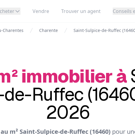
cheter
Vendre
Trouver un agent
Conseils e
u-Charentes
Charente
Saint-Sulpice-de-Ruffec (16460
m² immobilier à
-de-Ruffec (16460
2026
au m² Saint-Sulpice-de-Ruffec (16460)
pour une