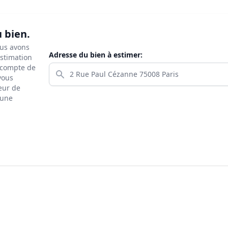
u bien.
ous avons
Adresse du bien à estimer:
estimation
s compte de
 vous
eur de
 une