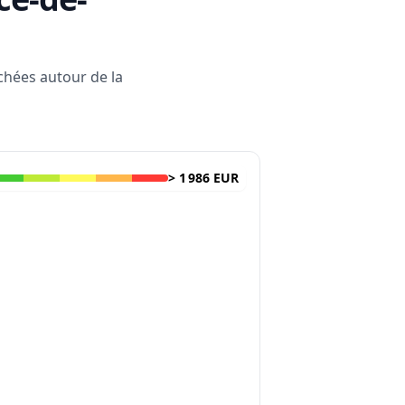
rchées autour de la
>
1 986 EUR