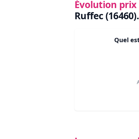
Évolution pri
Ruffec (16460)
.
Quel es