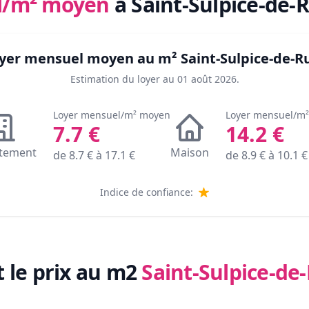
l/m² moyen
à Saint-Sulpice-de-R
loyer mensuel moyen au m²
Saint-Sulpice-de-Ru
Estimation du loyer au
01 août 2026
.
Loyer mensuel/m² moyen
Loyer mensuel/m
7.7
€
14.2
€
tement
Maison
de
8.7
€ à
17.1
€
de
8.9
€ à
10.1
€
Indice de confiance:
t le prix au m2
Saint-Sulpice-de