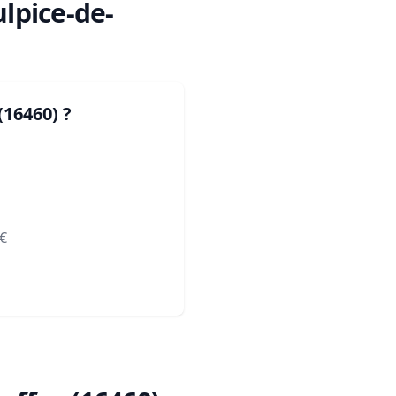
ulpice-de-
(16460)
?
€