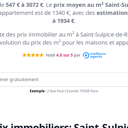
 de
547 € à 3072 €
. Le
prix moyen au m² Saint-Su
appartement est de 1340 €, avec des
estimations
à 1934 €
.
rte des prix immobilier au m² à Saint-Sulpice-de-
'évolution du prix des m² pour les maisons et app
Noté
4.8
sur 5
par
Exemple :
2 Rue Paul Cézanne 75008 Paris
ix immobiliers:
Saint-Sulpi