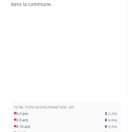
dans la commune.
TOTAL POPULATION (TRANCHES): 165
0-2 ans
3
(
1,8%
)
3-5 ans
8
(
4,8%
)
6-10 ans
9
(
5,5%
)