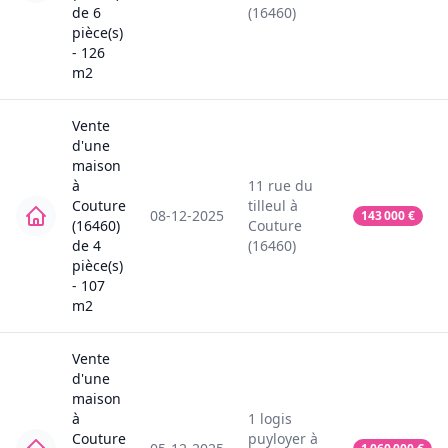
de
6
(16460)
pièce(s)
-
126
m2
Vente
d'une
maison
à
11
rue du
Couture
tilleul
à
08-12-2025
143 000
€
(16460)
Couture
de
4
(16460)
pièce(s)
-
107
m2
Vente
d'une
maison
à
1
logis
Couture
puyloyer
à