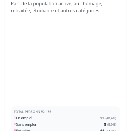
Part de la population active, au chômage,
retraitée, étudiante et autres catégories.
TOTAL PERSONNES: 136
En emploi
55
(
40,4%
)
Sans emploi
8
(
5,9%
)
Retraités
65
(
47,8%
)