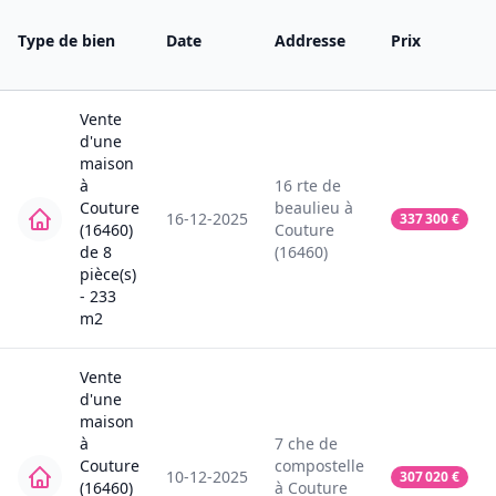
Type de bien
Date
Addresse
Prix
Vente
d'une
maison
à
16
rte de
Couture
beaulieu
à
16-12-2025
337 300
€
(16460)
Couture
de
8
(16460)
pièce(s)
-
233
m2
Vente
d'une
maison
à
7
che de
Couture
compostelle
10-12-2025
307 020
€
(16460)
à
Couture