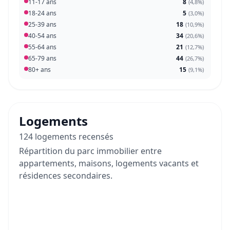
11-17 ans
8
(
4,8%
)
18-24 ans
5
(
3,0%
)
25-39 ans
18
(
10,9%
)
40-54 ans
34
(
20,6%
)
55-64 ans
21
(
12,7%
)
65-79 ans
44
(
26,7%
)
80+ ans
15
(
9,1%
)
Logements
124 logements recensés
Répartition du parc immobilier entre
appartements, maisons, logements vacants et
résidences secondaires.