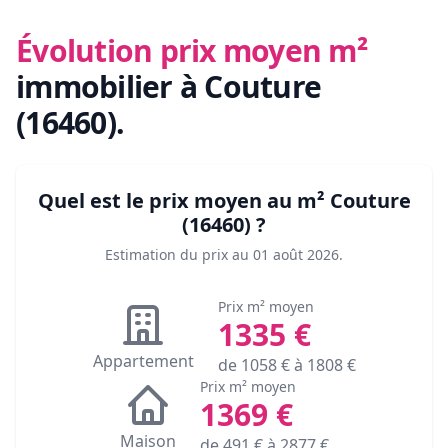
Évolution prix moyen m²
immobilier
à Couture
(16460)
.
Quel est le prix moyen au m²
Couture
(16460)
?
Estimation du prix au
01 août 2026
.
Prix m² moyen
1335
€
Appartement
de
1058
€ à
1808
€
Prix m² moyen
1369
€
Maison
de
491
€ à
2877
€