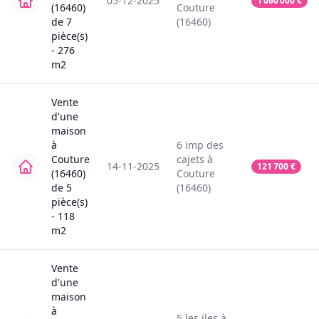
05-12-2025
1 060 000
€
(16460)
Couture
de
7
(16460)
pièce(s)
-
276
m2
Vente
d'une
maison
à
6
imp des
Couture
cajets
à
14-11-2025
121 700
€
(16460)
Couture
de
5
(16460)
pièce(s)
-
118
m2
Vente
d'une
maison
à
5
les iles
à