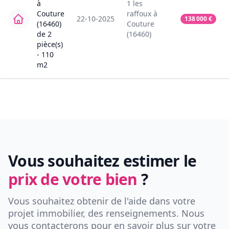
à
1
les
Couture
raffoux
à
22-10-2025
138 000
€
(16460)
Couture
de
2
(16460)
pièce(s)
-
110
m2
Vous souhaitez estimer le
prix de votre bien
?
Vous souhaitez obtenir de l'aide dans votre
projet immobilier, des renseignements. Nous
vous contacterons pour en savoir plus sur votre