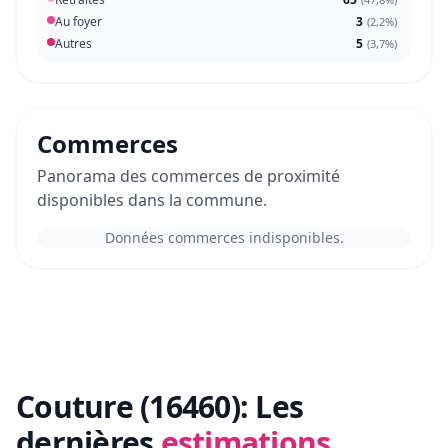
Au foyer
3
(
2,2%
)
Autres
5
(
3,7%
)
Commerces
Panorama des commerces de proximité
disponibles dans la commune.
Données commerces indisponibles.
Couture (16460):
Les
dernières
estimations