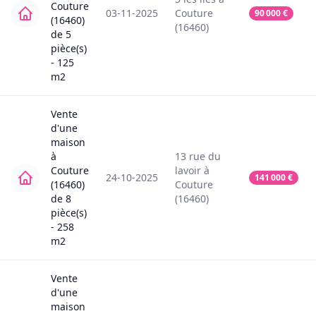
Couture
03-11-2025
Couture
90 000
€
(16460)
(16460)
de
5
pièce(s)
-
125
m2
Vente
d'une
maison
à
13
rue du
Couture
lavoir
à
24-10-2025
141 000
€
(16460)
Couture
de
8
(16460)
pièce(s)
-
258
m2
Vente
d'une
maison