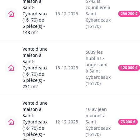
maison
à
5742
la
Saint-
counillere
à
Cybardeaux
15-12-2025
Saint-
256 200
€
(16170)
de
Cybardeaux
5
pièce(s) -
(16170)
148
m2
Vente
d'une
5039
les
maison
à
hublins -
Saint-
auge saint
Cybardeaux
15-12-2025
120 000
€
à
Saint-
(16170)
de
Cybardeaux
6
pièce(s) -
(16170)
231
m2
Vente
d'une
maison
à
10
av jean
Saint-
monnet
à
Cybardeaux
12-12-2025
Saint-
73 000
€
(16170)
de
Cybardeaux
4
pièce(s) -
(16170)