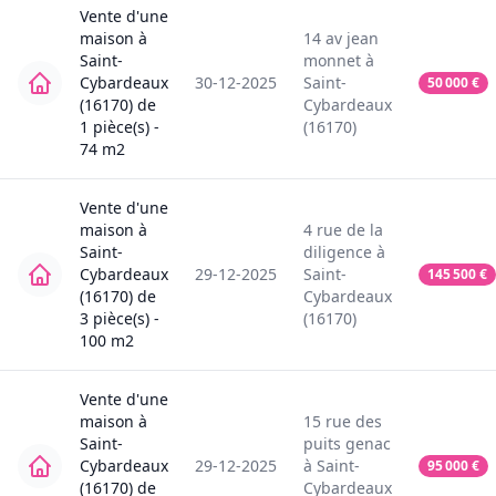
Vente
d'une
maison
à
14
av jean
Saint-
monnet
à
Cybardeaux
30-12-2025
Saint-
50 000
€
(16170)
de
Cybardeaux
1
pièce(s) -
(16170)
74
m2
Vente
d'une
maison
à
4
rue de la
Saint-
diligence
à
Cybardeaux
29-12-2025
Saint-
145 500
€
(16170)
de
Cybardeaux
3
pièce(s) -
(16170)
100
m2
Vente
d'une
maison
à
15
rue des
Saint-
puits genac
Cybardeaux
29-12-2025
à
Saint-
95 000
€
(16170)
de
Cybardeaux