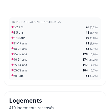
TOTAL POPULATION (TRANCHES): 822
0-2 ans
26
(
3,2%
)
3-5 ans
44
(
5,4%
)
6-10 ans
49
(
6,0%
)
11-17 ans
71
(
8,6%
)
18-24 ans
58
(
7,1%
)
25-39 ans
128
(
15,6%
)
40-54 ans
174
(
21,2%
)
55-64 ans
117
(
14,2%
)
65-79 ans
104
(
12,7%
)
80+ ans
51
(
6,2%
)
Logements
410 logements recensés