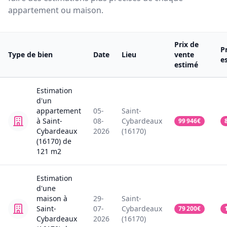
appartement ou maison.
Prix de
P
Type de bien
Date
Lieu
vente
e
estimé
Estimation
d'un
appartement
05-
Saint-
à Saint-
08-
Cybardeaux
99 946
€
Cybardeaux
2026
(16170)
(16170)
de
121
m2
Estimation
d'une
maison
à
29-
Saint-
Saint-
07-
Cybardeaux
79 200
€
Cybardeaux
2026
(16170)