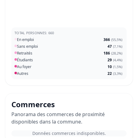
TOTAL PERSONNES: 660
En emploi
366
(
55,5%
)
Sans emploi
47
(
7,1%
)
Retraités
186
(
28,2%
)
Étudiants
29
(
4,4%
)
Au foyer
10
(
1,5%
)
Autres
22
(
3,3%
)
Commerces
Panorama des commerces de proximité
disponibles dans la commune.
Données commerces indisponibles.