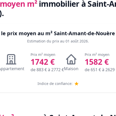
x moyen m²
immobilier
à Saint-
)
.
 le prix moyen au m²
Saint-Amant-de-Nouère 
Estimation du prix au
01 août 2026
.
Prix m² moyen
Prix m² moyen
1742
€
1582
€
Appartement
Maison
de
883
€ à
2772
€
de
651
€ à
2629
Indice de confiance: