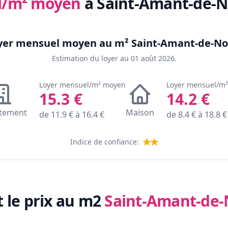
l/m² moyen
à Saint-Amant-de-N
loyer mensuel moyen au m²
Saint-Amant-de-No
Estimation du loyer au
01 août 2026
.
Loyer mensuel/m² moyen
Loyer mensuel/m
15.3
€
14.2
€
tement
Maison
de
11.9
€ à
16.4
€
de
8.4
€ à
18.8
€
Indice de confiance:
t le prix au m2
Saint-Amant-de