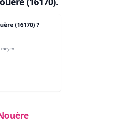
ouère (16170)
.
uère (16170)
?
² moyen
-Nouère