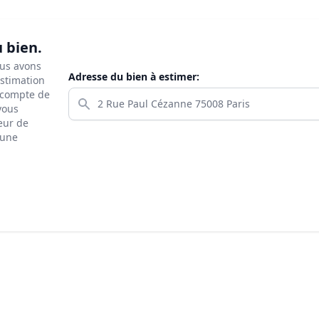
u bien.
ous avons
Adresse du bien à estimer:
estimation
s compte de
 vous
eur de
 une