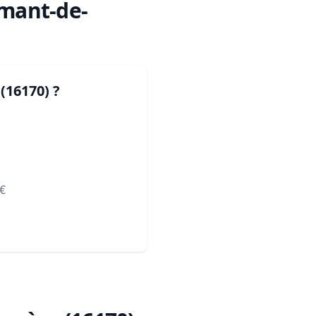
Amant-de-
(16170)
?
€