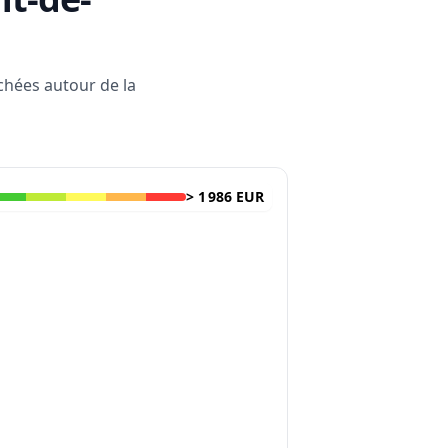
rchées autour de la
>
1 986 EUR