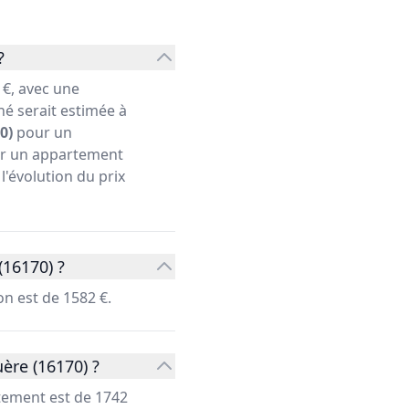
?
€, avec une
hé serait estimée à
0)
pour un
our un appartement
l'évolution du prix
16170) ?
n est de 1582 €.
ère (16170) ?
tement est de 1742