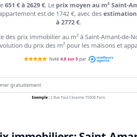
de
651 € à 2629 €
. Le
prix moyen au m² Saint-A
appartement est de 1742 €, avec des
estimations
à 2772 €
.
rte des prix immobilier au m² à Saint-Amant-de-
'évolution du prix des m² pour les maisons et app
Noté
4.8
sur 5
par
Exemple :
2 Rue Paul Cézanne 75008 Paris
ix immobiliers:
Saint-Aman