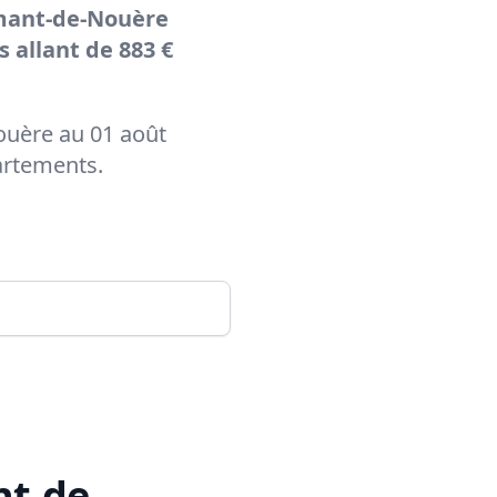
mant-de-Nouère
 allant de 883 €
Nouère au 01 août
artements.
t-de-