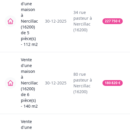
d'une
maison
34
rue
à
pasteur
à
Nercillac
30-12-2025
227 750
€
Nercillac
(16200)
(16200)
de
5
pièce(s)
-
112
m2
Vente
d'une
maison
80
rue
à
pasteur
à
Nercillac
30-12-2025
180 820
€
Nercillac
(16200)
(16200)
de
6
pièce(s)
-
140
m2
Vente
d'une