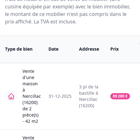
cuisine équipée par exemple) avec le bien immobilier,
le montant de ce mobilier n'est pas compris dans le
prix affiché. La TVA est incluse.
Type de bien
Date
Addresse
Prix
Vente
d'une
maison
3
pl de la
à
bastille
à
Nercillac
31-12-2025
89 280
€
Nercillac
(16200)
(16200)
de
2
pièce(s)
-
42
m2
Vente