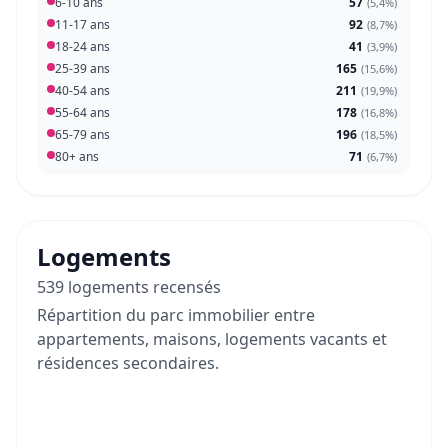
6-10 ans
57
(
5,4%
)
11-17 ans
92
(
8,7%
)
18-24 ans
41
(
3,9%
)
25-39 ans
165
(
15,6%
)
40-54 ans
211
(
19,9%
)
55-64 ans
178
(
16,8%
)
65-79 ans
196
(
18,5%
)
80+ ans
71
(
6,7%
)
Logements
539 logements recensés
Répartition du parc immobilier entre
appartements, maisons, logements vacants et
résidences secondaires.