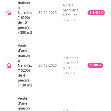
maison
40
rue
à
pasteur
à
Nercillac
30-12-2025
418 400
€
Nercillac
(16200)
(16200)
de
12
pièce(s)
-
380
m2
Vente
d'une
maison
9
rue des
à
lauriers
à
Nercillac
30-12-2025
51 000
€
Nercillac
(16200)
(16200)
de
4
pièce(s)
-
130
m2
Vente
d'une
maison
4
rte de