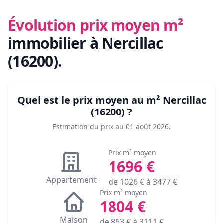
Évolution prix moyen m²
immobilier
à Nercillac
(16200)
.
Quel est le prix moyen au m²
Nercillac
(16200)
?
Estimation du prix au
01 août 2026
.
Prix m² moyen
1696
€
Appartement
de
1026
€ à
3477
€
Prix m² moyen
1804
€
Maison
de
863
€ à
3111
€