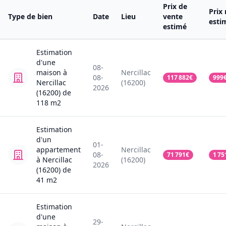
Prix de
Prix
Type de bien
Date
Lieu
vente
esti
estimé
Estimation
d'une
08-
maison
à
Nercillac
08-
117 882
€
999
Nercillac
(16200)
2026
(16200)
de
118
m2
Estimation
d'un
01-
appartement
Nercillac
08-
71 791
€
1 75
à Nercillac
(16200)
2026
(16200)
de
41
m2
Estimation
d'une
29-