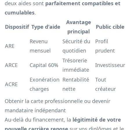
deux aides sont
parfaitement compatibles et
cumulables
.
Avantage
Dispositif
Type d'aide
Public cible
principal
Revenu
Sécurité du
Profil
ARE
mensuel
quotidien
prudent
Trésorerie
ARCE
Capital 60%
Investisseur
immédiate
Exonération
Rentabilité
Tout
ACRE
charges
nette
créateur
Obtenir la carte professionnelle ou devenir
mandataire indépendant
Au-delà du financement, la
légitimité de votre
nouvelle carrière repose
sur vos diplômes et le