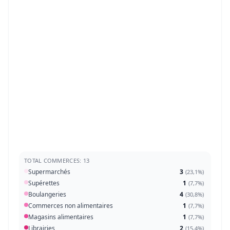
TOTAL COMMERCES: 13
Supermarchés
3
(
23,1%
)
Supérettes
1
(
7,7%
)
Boulangeries
4
(
30,8%
)
Commerces non alimentaires
1
(
7,7%
)
Magasins alimentaires
1
(
7,7%
)
Librairies
2
(
15,4%
)