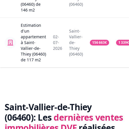
(06460)
de
(06460)
146
m2
Estimation
d'un
Saint-
appartement
02-
Vallier-
à Saint-
07-
de-
156 663
€
1 339
€
Vallier-de-
2026
Thiey
Thiey (06460)
(06460)
de
117
m2
Saint-Vallier-de-Thiey
(06460):
Les
dernières ventes
immobilières DVF
réalisées.