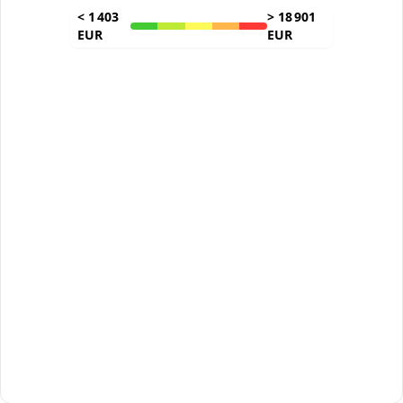
<
1 403
>
18 901
EUR
EUR