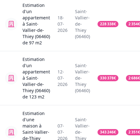
Estimation
d'un
Saint-
appartement
18-
Vallier-
à Saint-
07-
de-
228 338
€
2 354
€
Vallier-de-
2026
Thiey
Thiey (06460)
(06460)
de
97
m2
Estimation
d'un
Saint-
appartement
12-
Vallier-
à Saint-
07-
de-
330 378
€
2 686
€
Vallier-de-
2026
Thiey
Thiey (06460)
(06460)
de
123
m2
Estimation
d'une
Saint-
maison
à
07-
Vallier-
Saint-Vallier-
07-
de-
343 246
€
2 351
€
de-Thiey
2026
Thiey