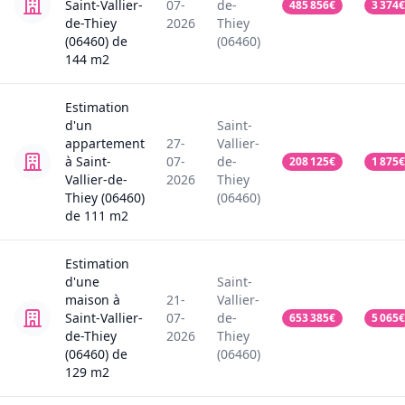
Saint-Vallier-
07-
de-
485 856
€
3 374
€
de-Thiey
2026
Thiey
(06460)
de
(06460)
144
m2
Estimation
d'un
Saint-
appartement
27-
Vallier-
à Saint-
07-
de-
208 125
€
1 875
€
Vallier-de-
2026
Thiey
Thiey (06460)
(06460)
de
111
m2
Estimation
d'une
Saint-
maison
à
21-
Vallier-
Saint-Vallier-
07-
de-
653 385
€
5 065
€
de-Thiey
2026
Thiey
(06460)
de
(06460)
129
m2