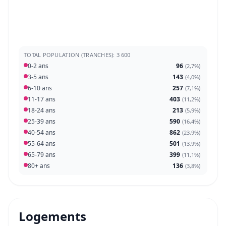
TOTAL POPULATION (TRANCHES): 3 600
0-2 ans
96
(
2,7%
)
3-5 ans
143
(
4,0%
)
6-10 ans
257
(
7,1%
)
11-17 ans
403
(
11,2%
)
18-24 ans
213
(
5,9%
)
25-39 ans
590
(
16,4%
)
40-54 ans
862
(
23,9%
)
55-64 ans
501
(
13,9%
)
65-79 ans
399
(
11,1%
)
80+ ans
136
(
3,8%
)
Logements