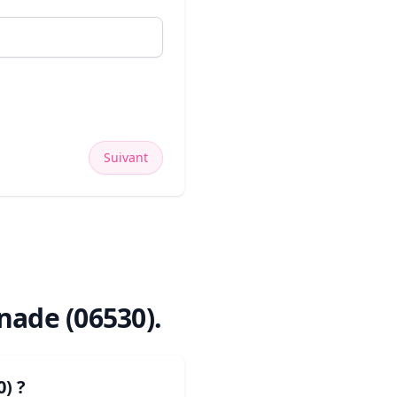
Suivant
nade (06530)
.
0)
?