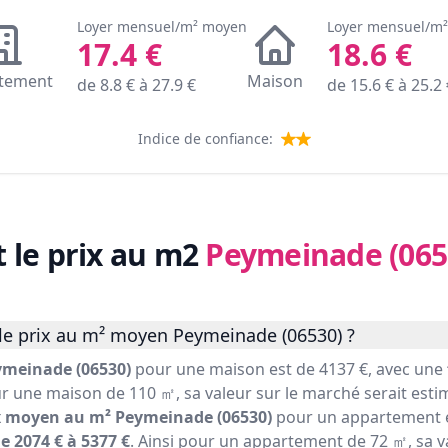
Loyer mensuel/m² moyen
Loyer mensuel/m
17.4
€
18.6
€
tement
Maison
de
8.8
€ à
27.9
€
de
15.6
€ à
25.2
Indice de confiance:
t le prix au m2
Peymeinade (065
le prix au m² moyen Peymeinade (06530) ?
ymeinade (06530)
pour une maison est de 4137 €, avec une
ur une maison de 110 ㎡, sa valeur sur le marché serait estim
x moyen au m² Peymeinade (06530)
pour un appartement e
e 2074 € à 5377 €
. Ainsi pour un appartement de 72 ㎡, sa v