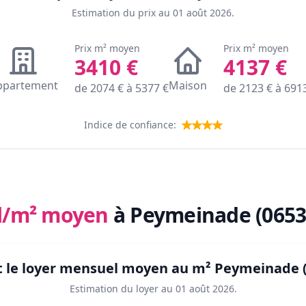
Estimation du prix au
01 août 2026
.
Prix m² moyen
Prix m² moyen
3410
€
4137
€
ppartement
Maison
de
2074
€ à
5377
€
de
2123
€ à
691
Indice de confiance:
l/m² moyen
à Peymeinade (0653
t le loyer mensuel moyen au m²
Peymeinade (
Estimation du loyer au
01 août 2026
.