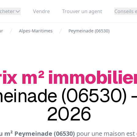
cheter
Vendre
Trouver un agent
Conseils e
ur
Alpes-Maritimes
Peymeinade (06530)
ix m² immobilie
einade (06530) -
2026
u m² Peymeinade (06530)
pour une maison est d