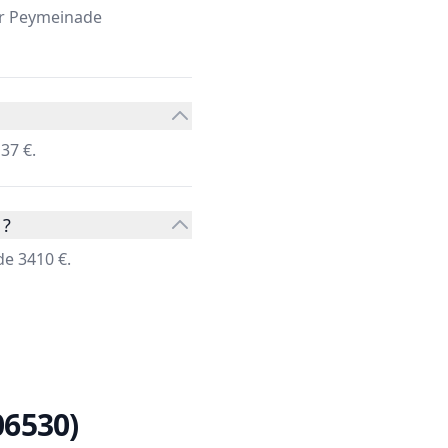
ier Peymeinade
37 €.
 ?
e 3410 €.
6530)