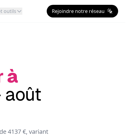
t outils
Rejoindre notre réseau
r à
 août
e 4137 €, variant