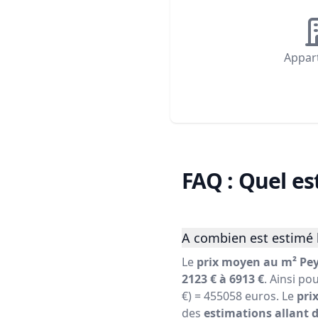
Appar
FAQ : Quel es
A combien est estimé 
Le
prix moyen au m² Pe
2123 € à 6913 €
. Ainsi po
€) = 455058 euros. Le
pri
des
estimations allant d