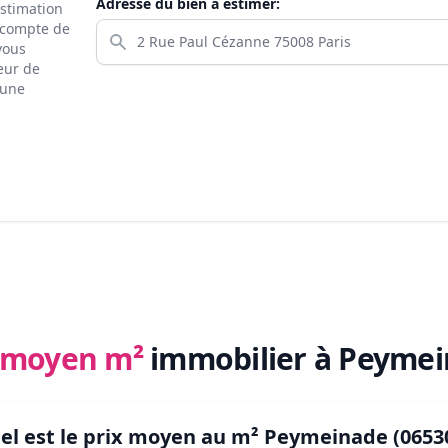
Adresse du bien à estimer:
estimation
s compte de
 vous
eur de
 une
x moyen m²
immobilier
à Peymei
el est le prix moyen au m²
Peymeinade (0653