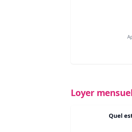
A
Loyer mensue
Quel es