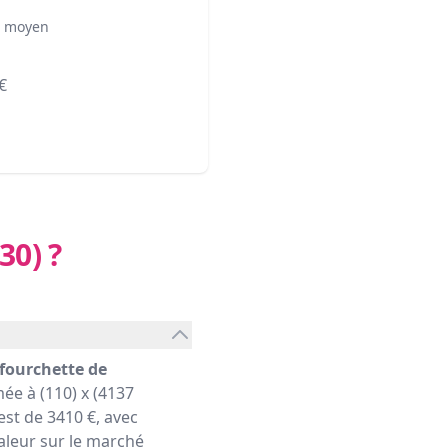
² moyen
€
30)
?
fourchette de
ée à (110) x (4137
st de 3410 €, avec
aleur sur le marché