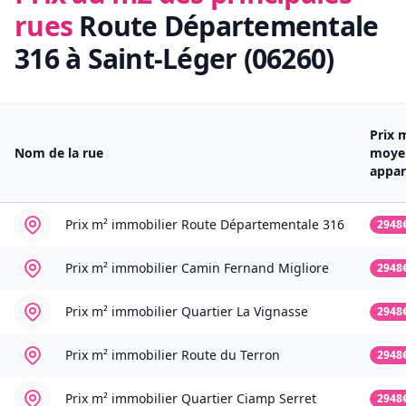
rues
Route Départementale
316 à Saint-Léger (06260)
Prix 
Nom de la rue
moye
appa
Prix m² immobilier
Route Départementale 316
2948
Prix m² immobilier
Camin Fernand Migliore
2948
Prix m² immobilier
Quartier La Vignasse
2948
Prix m² immobilier
Route du Terron
2948
Prix m² immobilier
Quartier Ciamp Serret
2948