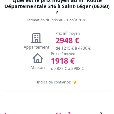
Quel est le prix moyen au m²
Route
Départementale 316 à Saint-Léger (06260)
?
Estimation du prix au
01 août 2026
.
Prix m² moyen
2948
€
Appartement
de
1215
€ à
4736
€
Prix m² moyen
1918
€
Maison
de
825
€ à
3988
€
Indice de confiance: