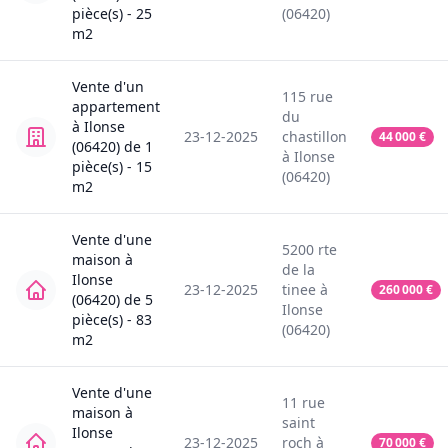
pièce(s) -
25
(06420)
m2
Vente
d'un
115
rue
appartement
du
à
Ilonse
23-12-2025
chastillon
44 000
€
(06420)
de
1
à
Ilonse
pièce(s) -
15
(06420)
m2
Vente
d'une
5200
rte
maison
à
de la
Ilonse
23-12-2025
tinee
à
260 000
€
(06420)
de
5
Ilonse
pièce(s) -
83
(06420)
m2
Vente
d'une
11
rue
maison
à
saint
Ilonse
23-12-2025
roch
à
70 000
€