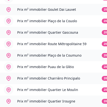
Prix m² immobilier
Goulet Dai Lauvet
20
Prix m² immobilier
Plaço de la Couolo
20
Prix m² immobilier
Quartier Gascouna
20
Prix m² immobilier
Route Métropolitaine 59
20
Prix m² immobilier
Plaço de la Coumuno
20
Prix m² immobilier
Puau de la Glèio
20
Prix m² immobilier
Charrièro Principalo
20
Prix m² immobilier
Quartier Le Moulin
20
Prix m² immobilier
Quartier Irougne
20