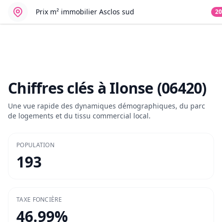
Prix m² immobilier
Asclos sud
20
Chiffres clés à
Ilonse (06420)
Une vue rapide des dynamiques démographiques, du parc
de logements et du tissu commercial local.
POPULATION
193
TAXE FONCIÈRE
46.99
%