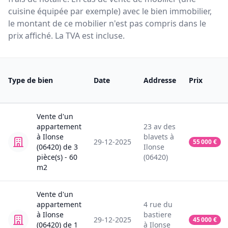
cuisine équipée par exemple) avec le bien immobilier,
le montant de ce mobilier n'est pas compris dans le
prix affiché. La TVA est incluse.
Type de bien
Date
Addresse
Prix
Vente
d'un
appartement
23
av des
à
Ilonse
blavets
à
29-12-2025
55 000
€
(06420)
de
3
Ilonse
pièce(s) -
60
(06420)
m2
Vente
d'un
appartement
4
rue du
à
Ilonse
bastiere
29-12-2025
45 000
€
(06420)
de
1
à
Ilonse