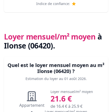
Indice de confiance:
Loyer mensuel/m² moyen
à
Ilonse (06420)
.
Quel est le loyer mensuel moyen au m²
Ilonse (06420)
?
Estimation du loyer au
01 août 2026
.
Loyer mensuel/m² moyen
21.6
€
Appartement
de
16.4
€ à
25.9
€
Loyer mensuel/m² moyen