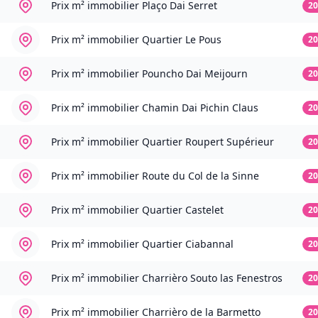
Prix m² immobilier
Plaço Dai Serret
20
Prix m² immobilier
Quartier Le Pous
20
Prix m² immobilier
Pouncho Dai Meijourn
20
Prix m² immobilier
Chamin Dai Pichin Claus
20
Prix m² immobilier
Quartier Roupert Supérieur
20
Prix m² immobilier
Route du Col de la Sinne
20
Prix m² immobilier
Quartier Castelet
20
Prix m² immobilier
Quartier Ciabannal
20
Prix m² immobilier
Charrièro Souto las Fenestros
20
Prix m² immobilier
Charrièro de la Barmetto
20