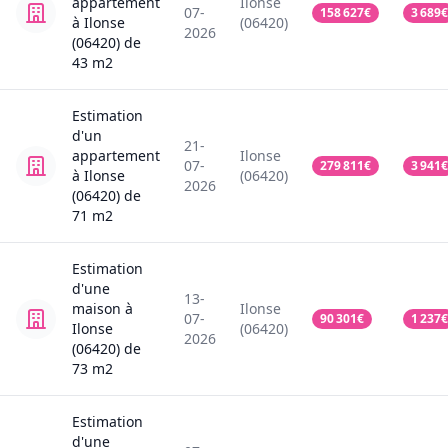
appartement
Ilonse
07-
158 627
€
3 689
€
à Ilonse
(06420)
2026
(06420)
de
43
m2
Estimation
d'un
21-
appartement
Ilonse
07-
279 811
€
3 941
€
à Ilonse
(06420)
2026
(06420)
de
71
m2
Estimation
d'une
13-
maison
à
Ilonse
07-
90 301
€
1 237
€
Ilonse
(06420)
2026
(06420)
de
73
m2
Estimation
d'une