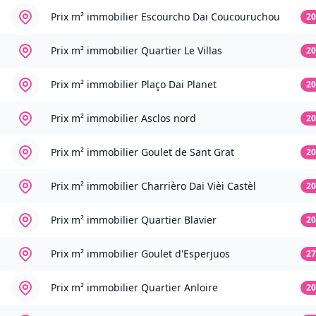
Prix m² immobilier
Escourcho Dai Coucouruchou
20
Prix m² immobilier
Quartier Le Villas
20
Prix m² immobilier
Plaço Dai Planet
20
Prix m² immobilier
Asclos nord
20
Prix m² immobilier
Goulet de Sant Grat
20
Prix m² immobilier
Charrièro Dai Vièi Castèl
20
Prix m² immobilier
Quartier Blavier
20
Prix m² immobilier
Goulet d'Esperjuos
27
Prix m² immobilier
Quartier Anloire
20