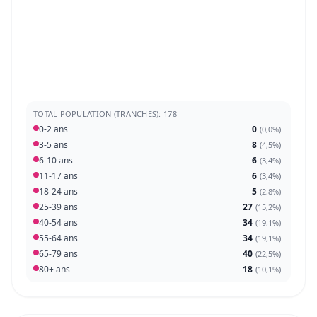
TOTAL POPULATION (TRANCHES): 178
0-2 ans
0
(
0,0%
)
3-5 ans
8
(
4,5%
)
6-10 ans
6
(
3,4%
)
11-17 ans
6
(
3,4%
)
18-24 ans
5
(
2,8%
)
25-39 ans
27
(
15,2%
)
40-54 ans
34
(
19,1%
)
55-64 ans
34
(
19,1%
)
65-79 ans
40
(
22,5%
)
80+ ans
18
(
10,1%
)