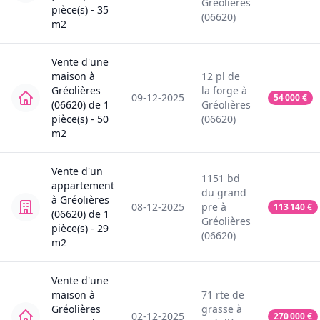
Gréolières
pièce(s) -
35
(06620)
m2
Vente
d'une
maison
à
12
pl de
Gréolières
la forge
à
09-12-2025
54 000
€
(06620)
de
1
Gréolières
pièce(s) -
50
(06620)
m2
Vente
d'un
1151
bd
appartement
du grand
à
Gréolières
08-12-2025
pre
à
113 140
€
(06620)
de
1
Gréolières
pièce(s) -
29
(06620)
m2
Vente
d'une
maison
à
71
rte de
Gréolières
grasse
à
02-12-2025
270 000
€