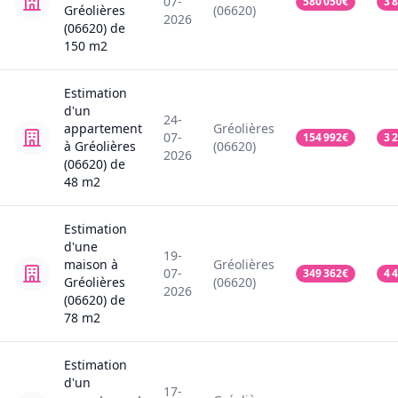
07-
580 050
€
3 
Gréolières
(06620)
2026
(06620)
de
150
m2
Estimation
d'un
24-
appartement
Gréolières
07-
154 992
€
3 
à Gréolières
(06620)
2026
(06620)
de
48
m2
Estimation
d'une
19-
maison
à
Gréolières
07-
349 362
€
4 
Gréolières
(06620)
2026
(06620)
de
78
m2
Estimation
d'un
17-