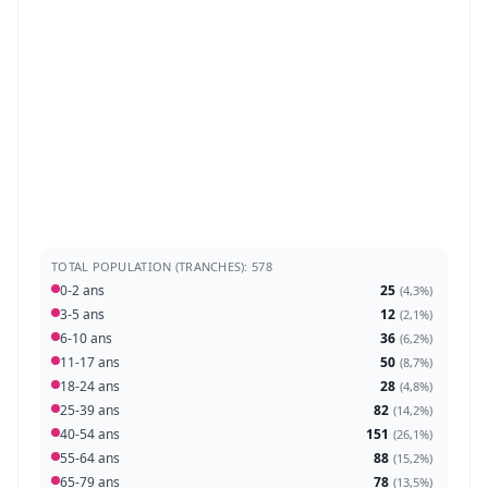
TOTAL POPULATION (TRANCHES): 578
0-2 ans
25
(
4,3%
)
3-5 ans
12
(
2,1%
)
6-10 ans
36
(
6,2%
)
11-17 ans
50
(
8,7%
)
18-24 ans
28
(
4,8%
)
25-39 ans
82
(
14,2%
)
40-54 ans
151
(
26,1%
)
55-64 ans
88
(
15,2%
)
65-79 ans
78
(
13,5%
)