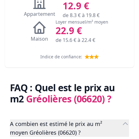
12.9
€
Appartement
de
8.3
€ à
19.8
€
Loyer mensuel/m² moyen
22.9
€
Maison
de
15.6
€ à
22.4
€
Indice de confiance:
FAQ : Quel est le prix au
m2
Gréolières (06620)
?
A combien est estimé le prix au m²
moyen Gréolières (06620) ?