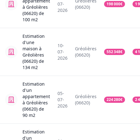
appartement
Gréolières
07-
198 000
€
1 
à Gréolières
(06620)
2026
(06620)
de
100
m2
Estimation
d'une
10-
maison
à
Gréolières
07-
552 348
€
4 
Gréolières
(06620)
2026
(06620)
de
134
m2
Estimation
d'un
05-
appartement
Gréolières
07-
224 280
€
2 
à Gréolières
(06620)
2026
(06620)
de
90
m2
Estimation
d'un