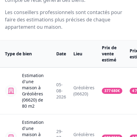
compte de l’état général des biens.
Les conseillers professionnels sont contactés pour
faire des estimations plus précises de chaque
appartement ou maison.
Prix de
Pri
Type de bien
Date
Lieu
vente
est
estimé
Estimation
d'une
05-
maison
à
Gréolières
08-
377 680
€
4 
Gréolières
(06620)
2026
(06620)
de
80
m2
Estimation
d'une
29-
maison
à
Gréolières