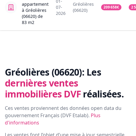
01-
appartement
Gréolières
07-
209 658
€
2 
à Gréolières
(06620)
2026
(06620)
de
83
m2
Gréolières (06620):
Les
dernières ventes
immobilières DVF
réalisées.
Ces ventes proviennent des données open data du
gouvernement Français (
DVF Etalab
).
Plus
d'informations
Les ventes font l’objet d’une mise à jour semestrielle