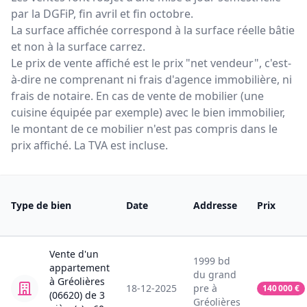
par la DGFiP, fin avril et fin octobre.
La surface affichée correspond à la surface réelle bâtie
et non à la surface carrez.
Le prix de vente affiché est le prix "net vendeur", c'est-
à-dire ne comprenant ni frais d'agence immobilière, ni
frais de notaire. En cas de vente de mobilier (une
cuisine équipée par exemple) avec le bien immobilier,
le montant de ce mobilier n'est pas compris dans le
prix affiché. La TVA est incluse.
Type de bien
Date
Addresse
Prix
Vente
d'un
1999
bd
appartement
du grand
à
Gréolières
18-12-2025
pre
à
140 000
€
(06620)
de
3
Gréolières