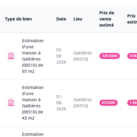
Prix de
Prix
Type de bien
Date
Lieu
vente
esti
estimé
Estimation
d'une
02-
maison
à
Gattières
08-
329 030
€
5 06
Gattières
(06510)
2026
(06510)
de
65
m2
Estimation
d'une
01-
maison
à
Gattières
08-
63 038
€
1 46
Gattières
(06510)
2026
(06510)
de
43
m2
Estimation