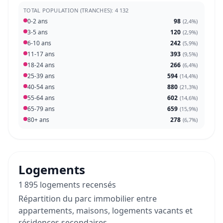
TOTAL POPULATION (TRANCHES): 4 132
0-2 ans
98
(
2,4%
)
3-5 ans
120
(
2,9%
)
6-10 ans
242
(
5,9%
)
11-17 ans
393
(
9,5%
)
18-24 ans
266
(
6,4%
)
25-39 ans
594
(
14,4%
)
40-54 ans
880
(
21,3%
)
55-64 ans
602
(
14,6%
)
65-79 ans
659
(
15,9%
)
80+ ans
278
(
6,7%
)
Logements
1 895 logements recensés
Répartition du parc immobilier entre
appartements, maisons, logements vacants et
résidences secondaires.