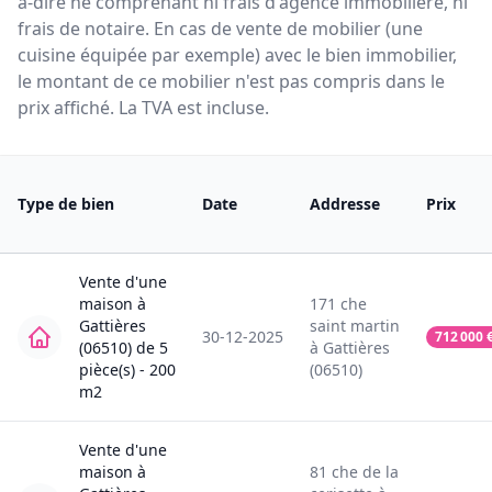
à-dire ne comprenant ni frais d'agence immobilière, ni
frais de notaire. En cas de vente de mobilier (une
cuisine équipée par exemple) avec le bien immobilier,
le montant de ce mobilier n'est pas compris dans le
prix affiché. La TVA est incluse.
Type de bien
Date
Addresse
Prix
Vente
d'une
maison
à
171
che
Gattières
saint martin
30-12-2025
712 000
(06510)
de
5
à
Gattières
pièce(s) -
200
(06510)
m2
Vente
d'une
maison
à
81
che de la