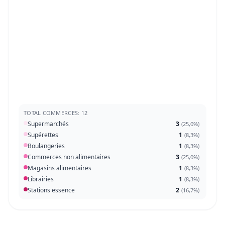
TOTAL COMMERCES: 12
Supermarchés
3
(
25,0%
)
Supérettes
1
(
8,3%
)
Boulangeries
1
(
8,3%
)
Commerces non alimentaires
3
(
25,0%
)
Magasins alimentaires
1
(
8,3%
)
Librairies
1
(
8,3%
)
Stations essence
2
(
16,7%
)