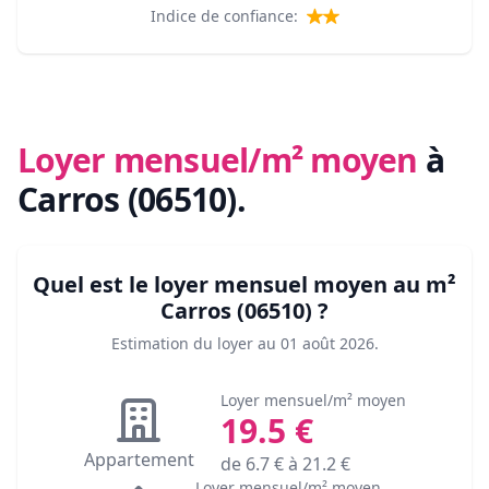
Indice de confiance:
Loyer mensuel/m² moyen
à
Carros (06510)
.
Quel est le loyer mensuel moyen au m²
Carros (06510)
?
Estimation du loyer au
01 août 2026
.
Loyer mensuel/m² moyen
19.5
€
Appartement
de
6.7
€ à
21.2
€
Loyer mensuel/m² moyen