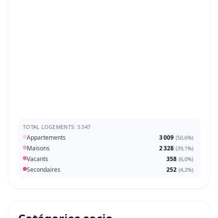
TOTAL LOGEMENTS: 5 347
Appartements
3 009
(
50,6%
)
Maisons
2 328
(
39,1%
)
Vacants
358
(
6,0%
)
Secondaires
252
(
4,2%
)