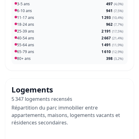
3-5 ans
497
(
4,0%
)
6-10 ans
941
(
7,5%
)
11-17 ans
1 293
(
10,4%
)
18-24 ans
962
(
7,7%
)
25-39 ans
2 191
(
17,5%
)
40-54 ans
2 667
(
21,4%
)
55-64 ans
1 491
(
11,9%
)
65-79 ans
1 610
(
12,9%
)
80+ ans
398
(
3,2%
)
Logements
5 347 logements recensés
Répartition du parc immobilier entre
appartements, maisons, logements vacants et
résidences secondaires.