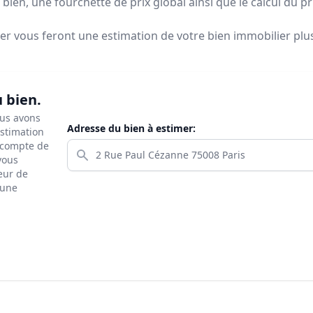
bien, une fourchette de prix global ainsi que le calcul du p
ier vous feront
une estimation de votre bien immobilier plus 
u bien.
ous avons
Adresse du bien à estimer:
estimation
s compte de
 vous
eur de
 une