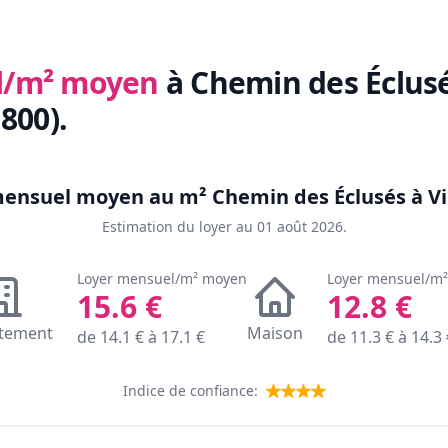
l/m² moyen
à Chemin des Éclus
1800)
.
 mensuel moyen au m²
Chemin des Éclusés à Vi
Estimation du loyer au
01 août 2026
.
Loyer mensuel/m² moyen
Loyer mensuel/m
15.6
€
12.8
€
tement
Maison
de
14.1
€ à
17.1
€
de
11.3
€ à
14.3
Indice de confiance: