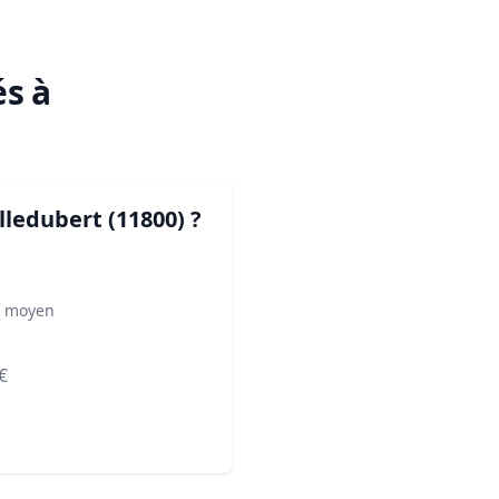
és à
lledubert (11800)
?
² moyen
€