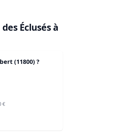
des Éclusés à
bert (11800)
?
0
€