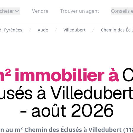
cheter
Vendre
Trouver un agent
Conseils e
di-Pyrénées
Aude
Villedubert
Chemin des Éclu
m² immobilier à
C
usés à Villedubert
- août 2026
n au m² Chemin des Éclusés à Villedubert (11