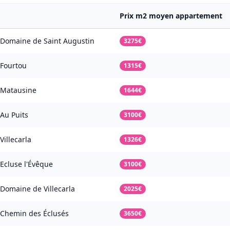
Prix m2 moyen appartement
Domaine de Saint Augustin
3275€
Fourtou
1315€
Matausine
1644€
Au Puits
3100€
Villecarla
1326€
Ecluse l'Évêque
3100€
Domaine de Villecarla
2025€
Chemin des Éclusés
3650€