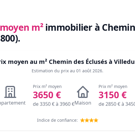
x moyen m²
immobilier
à Chemin 
1800)
.
prix moyen au m²
Chemin des Éclusés à Villedu
Estimation du prix au
01 août 2026
.
Prix m² moyen
Prix m² moyen
3650
€
3150
€
ppartement
Maison
de
3350
€ à
3960
€
de
2850
€ à
345
Indice de confiance: