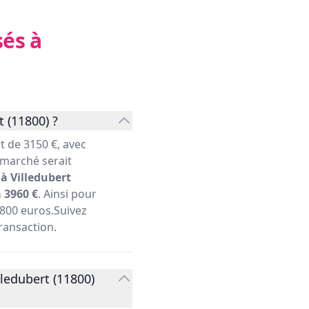
és à
 (11800) ?
 de 3150 €, avec
 marché serait
à Villedubert
 3960 €
. Ainsi pour
2800 euros.Suivez
Transaction.
ledubert (11800)