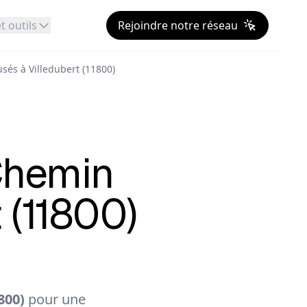
t outils
Rejoindre notre réseau
sés à Villedubert (11800)
hemin
 (11800)
800)
pour une