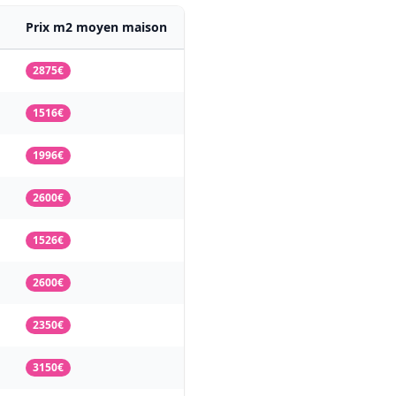
Prix m2 moyen maison
2875€
1516€
1996€
2600€
1526€
2600€
2350€
3150€