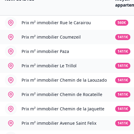
apparte
Prix m² immobilier
Rue le Carairou
560€
Prix m² immobilier
Coumezeil
1411€
Prix m² immobilier
Paza
1411€
Prix m² immobilier
Le Trillol
1411€
Prix m² immobilier
Chemin de la Laouzado
1411€
Prix m² immobilier
Chemin de Rocateille
1411€
Prix m² immobilier
Chemin de la Jaquette
1411€
Prix m² immobilier
Avenue Saint Felix
1411€