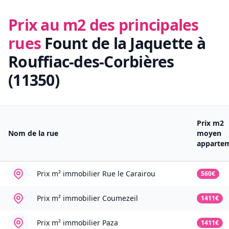
Prix au m2 des principales
rues
Fount de la Jaquette à
Rouffiac-des-Corbières
(11350)
Prix m2
Nom de la rue
moyen
apparte
Prix m² immobilier
Rue le Carairou
560€
Prix m² immobilier
Coumezeil
1411€
Prix m² immobilier
Paza
1411€