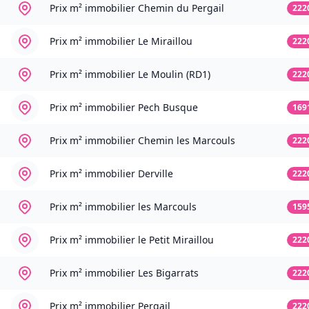
Prix m² immobilier
Chemin du Pergail
222
Prix m² immobilier
Le Miraillou
222
Prix m² immobilier
Le Moulin (RD1)
222
Prix m² immobilier
Pech Busque
169
Prix m² immobilier
Chemin les Marcouls
222
Prix m² immobilier
Derville
222
Prix m² immobilier
les Marcouls
159
Prix m² immobilier
le Petit Miraillou
222
Prix m² immobilier
Les Bigarrats
222
Prix m² immobilier
Pergail
222