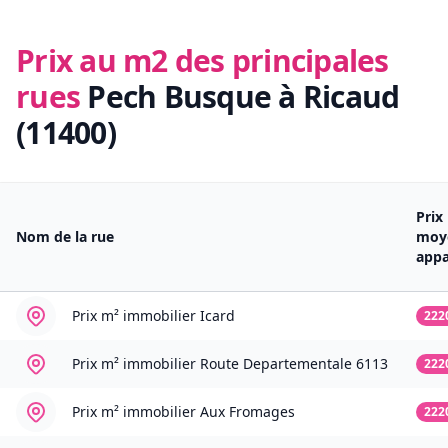
Prix au m2 des principales
rues
Pech Busque à Ricaud
(11400)
Prix
Nom de la rue
moy
app
Prix m² immobilier
Icard
222
Prix m² immobilier
Route Departementale 6113
222
Prix m² immobilier
Aux Fromages
222