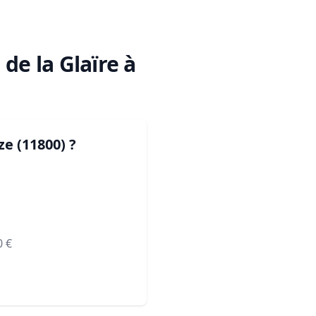
de la Glaïre à
ze (11800)
?
0
€