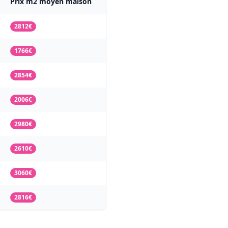
Prix m2 moyen maison
2812€
1766€
2854€
2006€
2980€
2610€
3060€
2816€