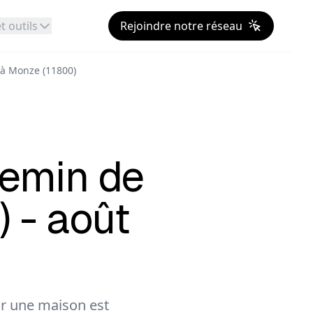
t outils
Rejoindre notre réseau
 à Monze (11800)
emin de
) - août
r une maison est