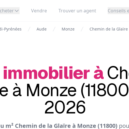
cheter
Vendre
Trouver un agent
Conseils e
di-Pyrénées
Aude
Monze
Chemin de la Glaïre
 immobilier à
Ch
re à Monze (11800
2026
u m² Chemin de la Glaïre à Monze (11800)
pou