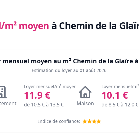
l/m² moyen
à Chemin de la Glaï
yer mensuel moyen au m²
Chemin de la Glaïre 
Estimation du loyer au
01 août 2026
.
Loyer mensuel/m² moyen
Loyer mensuel/m
11.9
€
10.1
€
tement
Maison
de
10.5
€ à
13.5
€
de
8.5
€ à
12.0
€
Indice de confiance: