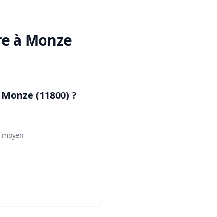
re à Monze
à Monze (11800)
?
² moyen