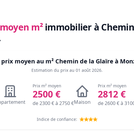
x moyen m²
immobilier
à Chemin 
.
e prix moyen au m²
Chemin de la Glaïre à Mon
Estimation du prix au
01 août 2026
.
Prix m² moyen
Prix m² moyen
2500
€
2812
€
ppartement
Maison
de
2300
€ à
2750
€
de
2600
€ à
310
Indice de confiance: