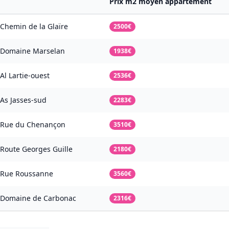
Prix m2 moyen appartement
Chemin de la Glaïre
2500€
Domaine Marselan
1938€
Al Lartie-ouest
2536€
As Jasses-sud
2283€
Rue du Chenançon
3510€
Route Georges Guille
2180€
Rue Roussanne
3560€
Domaine de Carbonac
2316€