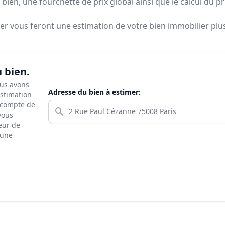
bien, une fourchette de prix global ainsi que le calcul du p
ier vous feront
une estimation de votre bien immobilier plus 
u bien.
ous avons
Adresse du bien à estimer:
estimation
s compte de
 vous
eur de
 une