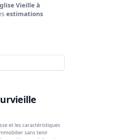
lise Vieille à
es
estimations
ourvieille
se et les caractéristiques
immobilier sans tenir