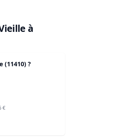
Vieille à
le (11410)
?
6
€