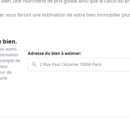
bien, une fourchette de prix global ainsi que le calcul du p
ier vous feront
une estimation de votre bien immobilier plus 
u bien.
ous avons
Adresse du bien à estimer:
estimation
s compte de
 vous
eur de
 une