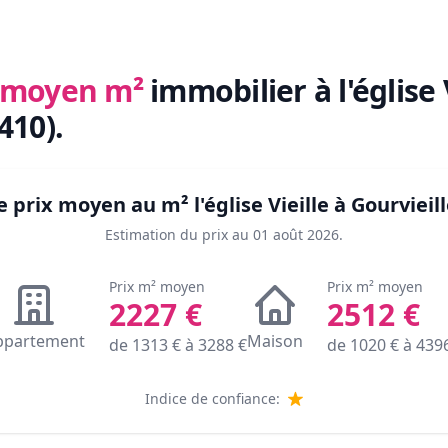
x moyen m²
immobilier
à l'église 
410)
.
le prix moyen au m²
l'église Vieille à Gourvieil
Estimation du prix au
01 août 2026
.
Prix m² moyen
Prix m² moyen
2227
€
2512
€
ppartement
Maison
de
1313
€ à
3288
€
de
1020
€ à
439
Indice de confiance: