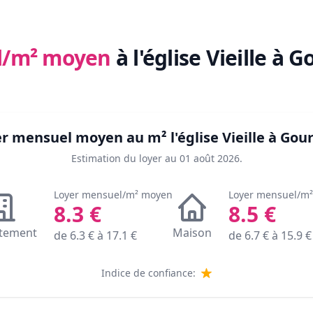
l/m² moyen
à l'église Vieille à G
yer mensuel moyen au m²
l'église Vieille à Gou
Estimation du loyer au
01 août 2026
.
Loyer mensuel/m² moyen
Loyer mensuel/m
8.3
€
8.5
€
tement
Maison
de
6.3
€ à
17.1
€
de
6.7
€ à
15.9
€
Indice de confiance: