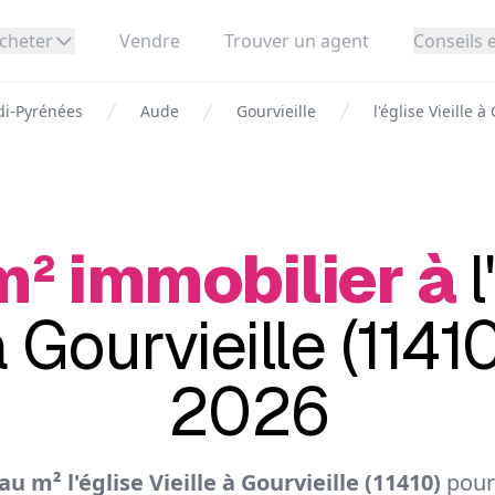
cheter
Vendre
Trouver un agent
Conseils e
di-Pyrénées
Aude
Gourvieille
l'église Vieille à
m² immobilier à
l
à Gourvieille (1141
2026
u m² l'église Vieille à Gourvieille (11410)
pour