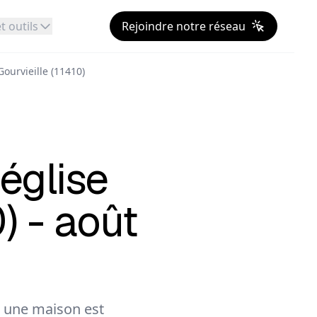
t outils
Rejoindre notre réseau
 Gourvieille (11410)
'église
0) - août
 une maison est