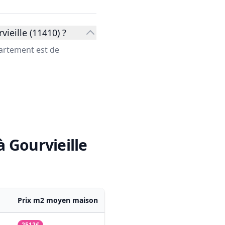
ieille (11410) ?
partement est de
 à Gourvieille
Prix m2 moyen maison
2512€