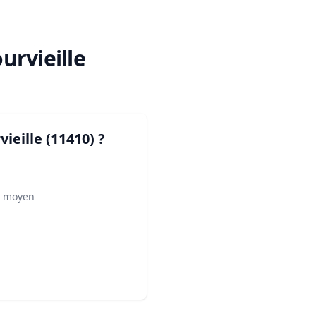
ourvieille
rvieille (11410)
?
² moyen