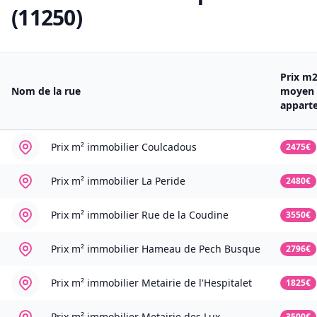
(11250)
Prix m
Nom de la rue
moyen
appart
Prix m² immobilier
Coulcadous
2475€
Prix m² immobilier
La Peride
2480€
Prix m² immobilier
Rue de la Coudine
3550€
Prix m² immobilier
Hameau de Pech Busque
2796€
Prix m² immobilier
Metairie de l'Hespitalet
1825€
Prix m² immobilier
Metairie des Lux
3500€