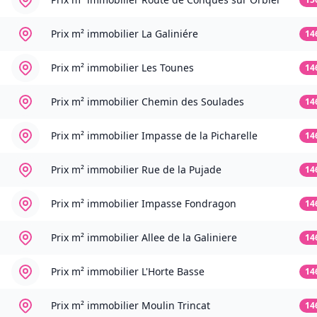
Prix m² immobilier
La Galiniére
14
Prix m² immobilier
Les Tounes
14
Prix m² immobilier
Chemin des Soulades
14
Prix m² immobilier
Impasse de la Picharelle
14
Prix m² immobilier
Rue de la Pujade
14
Prix m² immobilier
Impasse Fondragon
14
Prix m² immobilier
Allee de la Galiniere
14
Prix m² immobilier
L'Horte Basse
14
Prix m² immobilier
Moulin Trincat
14