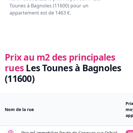
Tounes à Bagnoles (11600) pour un
appartement est de 1463 €.
Prix au m2 des principales
rues
Les Tounes à Bagnoles
(11600)
Pri
Nom de la rue
mo
app
Prix m² immobilier
Route de Conques sur Orbiel
15