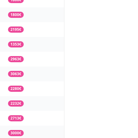
1800€
2195€
1353€
2963€
3063€
2280€
2232€
2713€
3000€