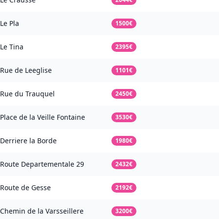
Le Pla
1500€
Le Tina
2395€
Rue de Leeglise
1101€
Rue du Trauquel
2450€
Place de la Veille Fontaine
3530€
Derriere la Borde
1980€
Route Departementale 29
2432€
Route de Gesse
2192€
Chemin de la Varsseillere
3200€