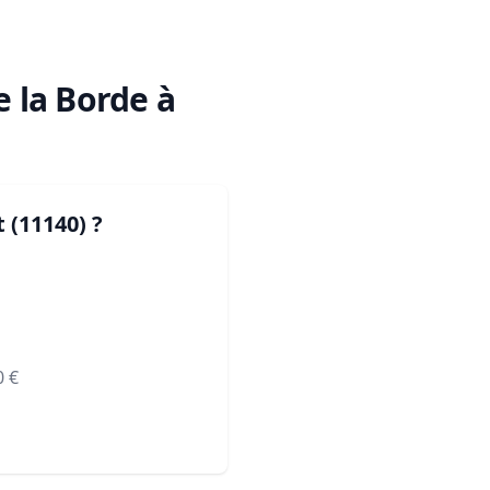
e la Borde à
 (11140)
?
0
€