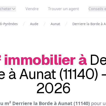
cheter
Vendre
Trouver un agent
Conseils e
di-Pyrénées
Aude
Aunat
Derriere la Borde à 
 immobilier à
De
 à Aunat (11140) 
2026
u m² Derriere la Borde à Aunat (11140)
pour u