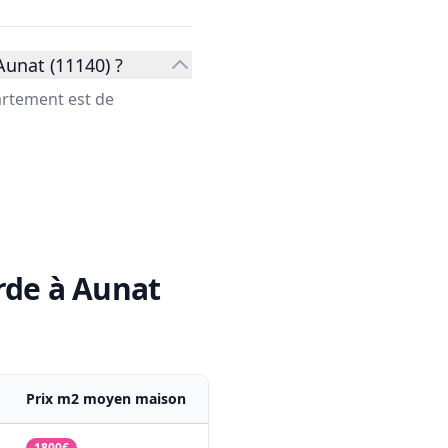
Aunat (11140) ?
artement est de
rde à Aunat
Prix m2 moyen maison
1800€