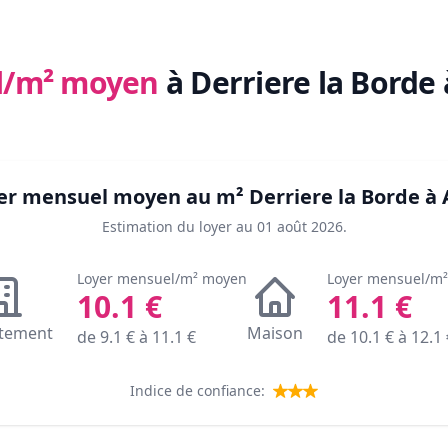
l/m² moyen
à Derriere la Borde
oyer mensuel moyen au m²
Derriere la Borde à 
Estimation du loyer au
01 août 2026
.
Loyer mensuel/m² moyen
Loyer mensuel/m
10.1
€
11.1
€
tement
Maison
de
9.1
€ à
11.1
€
de
10.1
€ à
12.1
Indice de confiance: