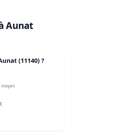
 à Aunat
Aunat (11140)
?
² moyen
€