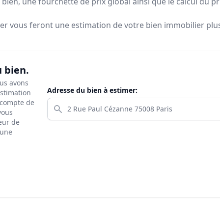
bien, une fourchette de prix global ainsi que le calcul du p
ier vous feront
une estimation de votre bien immobilier plus 
u bien.
ous avons
Adresse du bien à estimer:
estimation
s compte de
 vous
eur de
 une