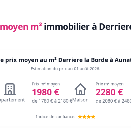
x moyen m²
immobilier
à Derrier
 le prix moyen au m²
Derriere la Borde à Aunat
Estimation du prix au
01 août 2026
.
Prix m² moyen
Prix m² moyen
1980
€
2280
€
ppartement
Maison
de
1780
€ à
2180
€
de
2080
€ à
248
Indice de confiance: