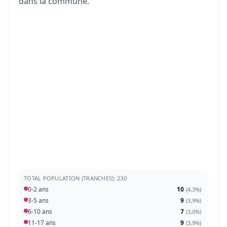
dans la commune.
TOTAL POPULATION (TRANCHES): 230
0-2 ans
10
(
4,3%
)
3-5 ans
9
(
3,9%
)
6-10 ans
7
(
3,0%
)
11-17 ans
9
(
3,9%
)