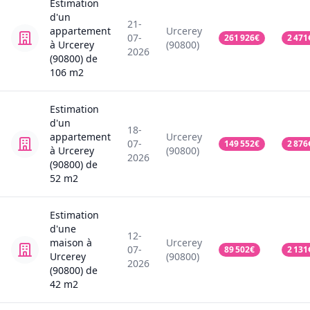
Estimation
d'un
21-
appartement
Urcerey
07-
261 926
€
2 471
à Urcerey
(90800)
2026
(90800)
de
106
m2
Estimation
d'un
18-
appartement
Urcerey
07-
149 552
€
2 876
à Urcerey
(90800)
2026
(90800)
de
52
m2
Estimation
d'une
12-
maison
à
Urcerey
07-
89 502
€
2 131
Urcerey
(90800)
2026
(90800)
de
42
m2