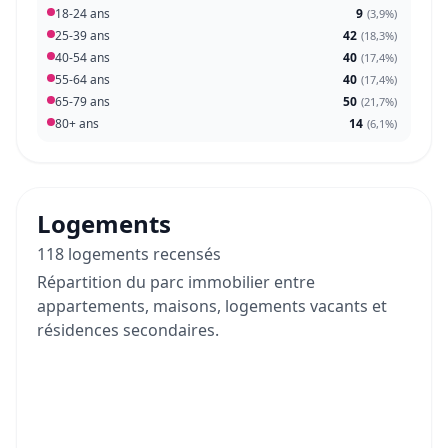
18-24 ans
9
(
3,9%
)
25-39 ans
42
(
18,3%
)
40-54 ans
40
(
17,4%
)
55-64 ans
40
(
17,4%
)
65-79 ans
50
(
21,7%
)
80+ ans
14
(
6,1%
)
Logements
118 logements recensés
Répartition du parc immobilier entre
appartements, maisons, logements vacants et
résidences secondaires.