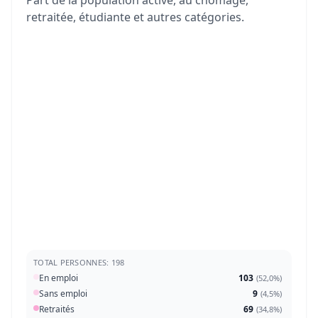
Part de la population active, au chômage,
retraitée, étudiante et autres catégories.
TOTAL PERSONNES: 198
En emploi
103
(
52,0%
)
Sans emploi
9
(
4,5%
)
Retraités
69
(
34,8%
)