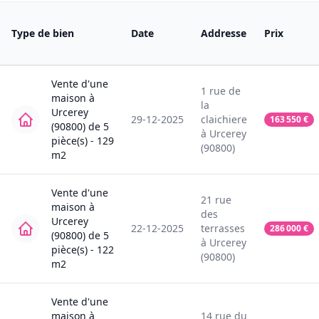
Type de bien
Date
Addresse
Prix
Vente
d'une
1
rue de
maison
à
la
Urcerey
29-12-2025
claichiere
163 550
€
(90800)
de
5
à
Urcerey
pièce(s) -
129
(90800)
m2
Vente
d'une
21
rue
maison
à
des
Urcerey
22-12-2025
terrasses
286 000
€
(90800)
de
5
à
Urcerey
pièce(s) -
122
(90800)
m2
Vente
d'une
maison
à
14
rue du