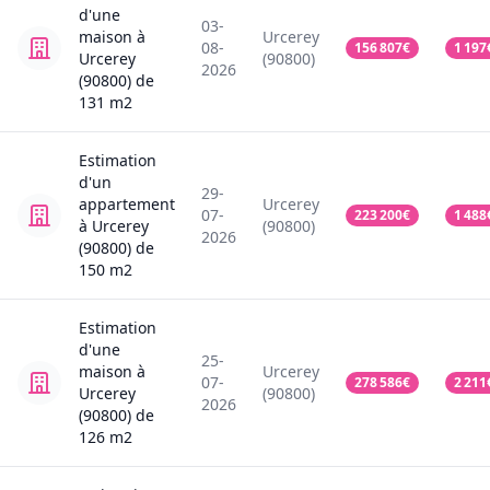
d'une
03-
maison
à
Urcerey
08-
156 807
€
1 197
Urcerey
(90800)
2026
(90800)
de
131
m2
Estimation
d'un
29-
appartement
Urcerey
07-
223 200
€
1 488
à Urcerey
(90800)
2026
(90800)
de
150
m2
Estimation
d'une
25-
maison
à
Urcerey
07-
278 586
€
2 211
Urcerey
(90800)
2026
(90800)
de
126
m2