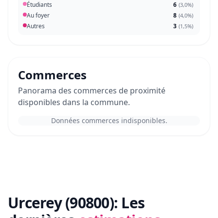
Étudiants
6
(
3,0%
)
Au foyer
8
(
4,0%
)
Autres
3
(
1,5%
)
Commerces
Panorama des commerces de proximité
disponibles dans la commune.
Données commerces indisponibles.
Urcerey (90800):
Les