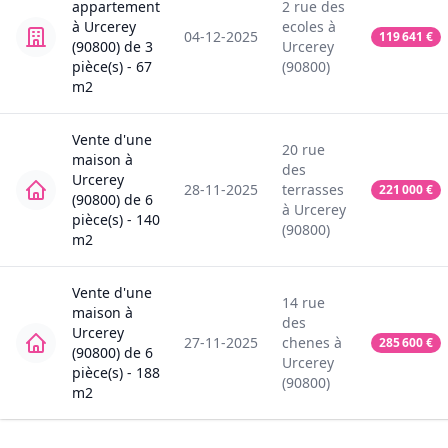
appartement
2
rue des
à
Urcerey
ecoles
à
04-12-2025
119 641
€
(90800)
de
3
Urcerey
pièce(s) -
67
(90800)
m2
Vente
d'une
20
rue
maison
à
des
Urcerey
28-11-2025
terrasses
221 000
€
(90800)
de
6
à
Urcerey
pièce(s) -
140
(90800)
m2
Vente
d'une
14
rue
maison
à
des
Urcerey
27-11-2025
chenes
à
285 600
€
(90800)
de
6
Urcerey
pièce(s) -
188
(90800)
m2