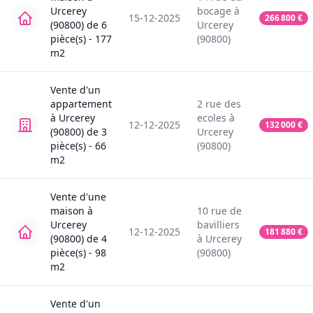
Urcerey
bocage
à
15-12-2025
266 800
€
(90800)
de
6
Urcerey
pièce(s) -
177
(90800)
m2
Vente
d'un
appartement
2
rue des
à
Urcerey
ecoles
à
12-12-2025
132 000
€
(90800)
de
3
Urcerey
pièce(s) -
66
(90800)
m2
Vente
d'une
maison
à
10
rue de
Urcerey
bavilliers
12-12-2025
181 880
€
(90800)
de
4
à
Urcerey
pièce(s) -
98
(90800)
m2
Vente
d'un