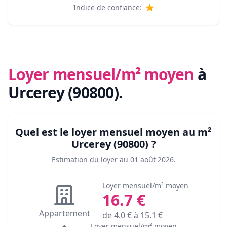
Indice de confiance:
Loyer mensuel/m² moyen
à
Urcerey (90800)
.
Quel est le loyer mensuel moyen au m²
Urcerey (90800)
?
Estimation du loyer au
01 août 2026
.
Loyer mensuel/m² moyen
16.7
€
Appartement
de
4.0
€ à
15.1
€
Loyer mensuel/m² moyen