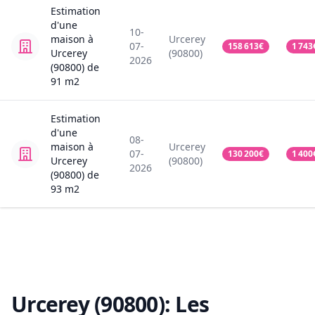
Estimation
d'une
10-
maison
à
Urcerey
07-
158 613
€
1 743
Urcerey
(90800)
2026
(90800)
de
91
m2
Estimation
d'une
08-
maison
à
Urcerey
07-
130 200
€
1 400
Urcerey
(90800)
2026
(90800)
de
93
m2
Urcerey (90800):
Les