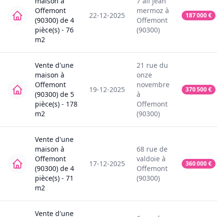
maison
à
7
all jean
Offemont
mermoz
à
22-12-2025
187 000
€
(90300)
de
4
Offemont
pièce(s) -
76
(90300)
m2
Vente
d'une
21
rue du
maison
à
onze
Offemont
novembre
19-12-2025
370 500
€
(90300)
de
5
à
pièce(s) -
178
Offemont
m2
(90300)
Vente
d'une
maison
à
68
rue de
Offemont
valdoie
à
17-12-2025
360 000
€
(90300)
de
4
Offemont
pièce(s) -
71
(90300)
m2
Vente
d'une