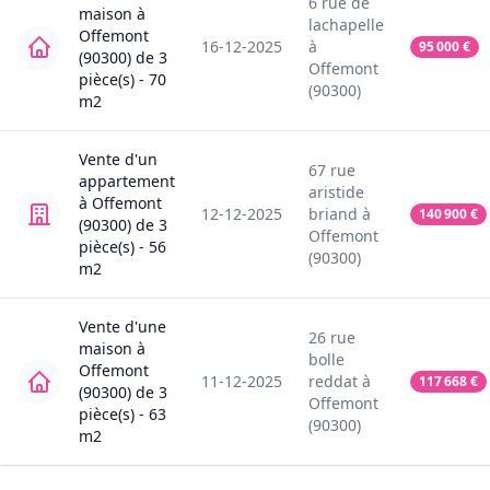
6
rue de
maison
à
lachapelle
Offemont
16-12-2025
à
95 000
€
(90300)
de
3
Offemont
pièce(s) -
70
(90300)
m2
Vente
d'un
67
rue
appartement
aristide
à
Offemont
12-12-2025
briand
à
140 900
€
(90300)
de
3
Offemont
pièce(s) -
56
(90300)
m2
Vente
d'une
26
rue
maison
à
bolle
Offemont
11-12-2025
reddat
à
117 668
€
(90300)
de
3
Offemont
pièce(s) -
63
(90300)
m2