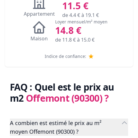
11.5
€
Appartement
de
4.4
€ à
19.1
€
Loyer mensuel/m² moyen
14.8
€
Maison
de
11.8
€ à
15.0
€
Indice de confiance:
FAQ : Quel est le prix au
m2
Offemont (90300)
?
A combien est estimé le prix au m²
moyen Offemont (90300) ?