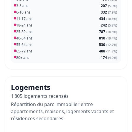
3-5 ans
207
(
5,0%
)
6-10 ans
332
(
7,9%
)
11-17 ans
434
(
10,4%
)
18-24 ans
242
(
5,8%
)
25-39 ans
787
(
18,8%
)
40-54 ans
810
(
19,4%
)
55-64 ans
530
(
12,7%
)
65-79 ans
488
(
11,7%
)
80+ ans
174
(
4,2%
)
Logements
1 805 logements recensés
Répartition du parc immobilier entre
appartements, maisons, logements vacants et
résidences secondaires.