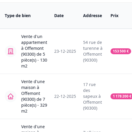
Type de bien
Date
Addresse
Prix
Vente
d'un
appartement
54
rue de
à
Offemont
turenne
à
23-12-2025
153 500
€
(90300)
de
5
Offemont
pièce(s) -
130
(90300)
m2
Vente
d'une
17
rue
maison
à
des
Offemont
22-12-2025
sapeux
à
1 178 200
€
(90300)
de
7
Offemont
pièce(s) -
329
(90300)
m2
Vente
d'une