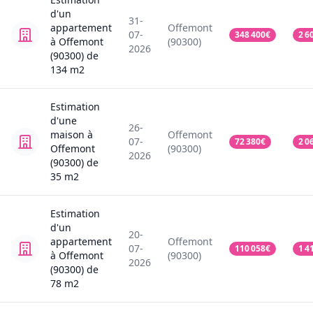
d'un
31-
appartement
Offemont
07-
348 400
€
2 6
à Offemont
(90300)
2026
(90300)
de
134
m2
Estimation
d'une
26-
maison
à
Offemont
07-
72 380
€
2 0
Offemont
(90300)
2026
(90300)
de
35
m2
Estimation
d'un
20-
appartement
Offemont
07-
110 058
€
1 4
à Offemont
(90300)
2026
(90300)
de
78
m2