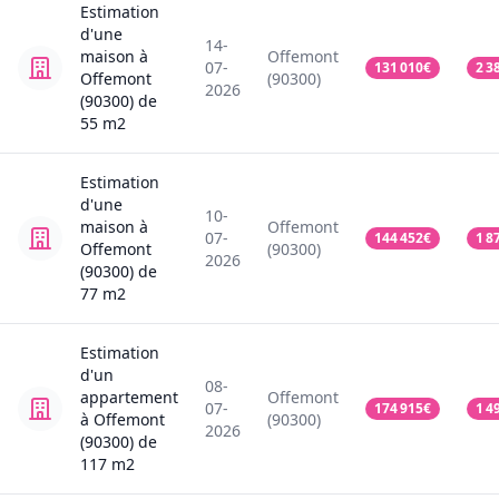
Estimation
d'une
14-
maison
à
Offemont
07-
131 010
€
2 3
Offemont
(90300)
2026
(90300)
de
55
m2
Estimation
d'une
10-
maison
à
Offemont
07-
144 452
€
1 8
Offemont
(90300)
2026
(90300)
de
77
m2
Estimation
d'un
08-
appartement
Offemont
07-
174 915
€
1 4
à Offemont
(90300)
2026
(90300)
de
117
m2