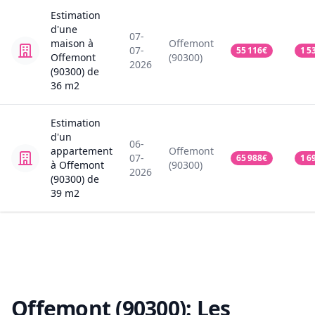
Estimation
d'une
07-
maison
à
Offemont
07-
55 116
€
1 5
Offemont
(90300)
2026
(90300)
de
36
m2
Estimation
d'un
06-
appartement
Offemont
07-
65 988
€
1 6
à Offemont
(90300)
2026
(90300)
de
39
m2
Offemont (90300):
Les