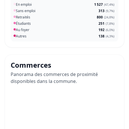
En emploi
1 527
(
47,4%
)
Sans emploi
313
(
9,7%
)
Retraités
800
(
24,8%
)
Étudiants
251
(
7,8%
)
Au foyer
192
(
6,0%
)
Autres
138
(
4,3%
)
Commerces
Panorama des commerces de proximité
disponibles dans la commune.