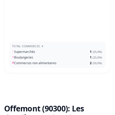
TOTAL COMMERCES: 4
Supermarchés
1
(
25,0%
)
Boulangeries
1
(
25,0%
)
Commerces non alimentaires
2
(
50,0%
)
Offemont (90300):
Les