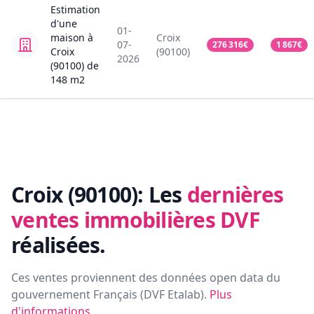
Estimation
d'une
01-
maison
à
Croix
07-
276 316
€
1 867
€
Croix
(90100)
2026
(90100)
de
148
m2
Croix (90100):
Les
dernières
ventes immobilières DVF
réalisées.
Ces ventes proviennent des données open data du
gouvernement Français (
DVF Etalab
).
Plus
d'informations