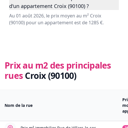
d'un appartement Croix (90100) ?
Au 01 août 2026, le prix moyen au m² Croix
(90100) pour un appartement est de 1285 €.
Prix au m2 des principales
rues
Croix (90100)
Pr
Nom de la rue
mo
ap
Prix m² immobilier
Rue de Villars-le-sec
2