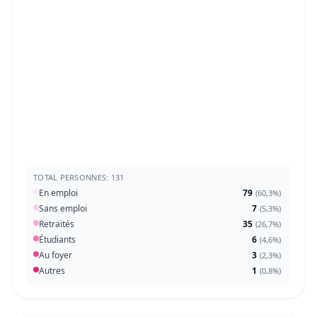
TOTAL PERSONNES: 131
En emploi
79
(
60,3%
)
Sans emploi
7
(
5,3%
)
Retraités
35
(
26,7%
)
Étudiants
6
(
4,6%
)
Au foyer
3
(
2,3%
)
Autres
1
(
0,8%
)