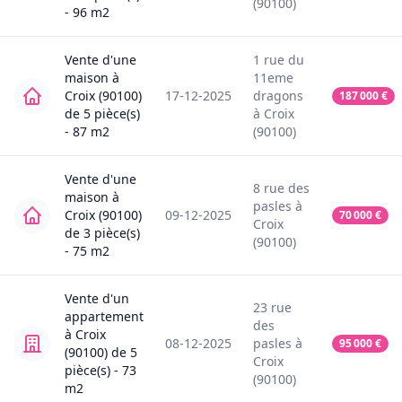
(90100)
-
96
m2
Vente
d'une
1
rue du
maison
à
11eme
Croix (90100)
17-12-2025
dragons
187 000
€
de
5
pièce(s)
à
Croix
-
87
m2
(90100)
Vente
d'une
8
rue des
maison
à
pasles
à
Croix (90100)
09-12-2025
70 000
€
Croix
de
3
pièce(s)
(90100)
-
75
m2
Vente
d'un
23
rue
appartement
des
à
Croix
08-12-2025
pasles
à
95 000
€
(90100)
de
5
Croix
pièce(s) -
73
(90100)
m2