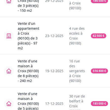
Croix (90100)
29-12-2025
186 500
€
à
Croix
de
3
pièce(s)
(90100)
-
150
m2
Vente
d'un
appartement
4
rue des
à
Croix
ecoles
à
23-12-2025
62 500
€
(90100)
de
3
Croix
pièce(s) -
97
(90100)
m2
Vente
d'une
16
rue
maison
à
des
Croix (90100)
19-12-2025
vergerets
516 400
€
de
8
pièce(s)
à
Croix
-
240
m2
(90100)
Vente
d'une
30
rue de
maison
à
belfort
à
Croix (90100)
17-12-2025
185 000
€
Croix
de
5
pièce(s)