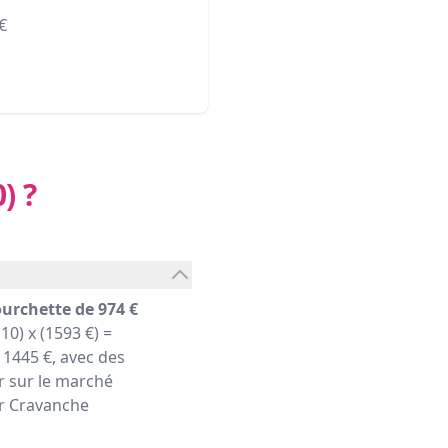
€
0)
?
ourchette de 974 €
10) x (1593 €) =
1445 €, avec des
r sur le marché
ier Cravanche