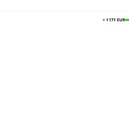
<
1 171 EUR