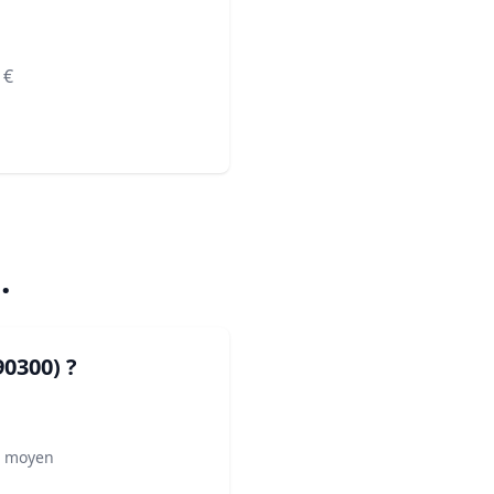
€
)
.
90300)
?
² moyen