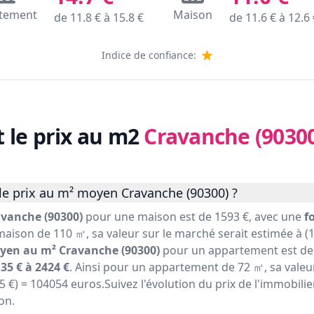
tement
Maison
de
11.8
€ à
15.8
€
de
11.6
€ à
12.6
Indice de confiance:
t le prix au m2
Cravanche (9030
le prix au m² moyen Cravanche (90300) ?
vanche (90300)
pour une maison est de 1593 €, avec une
f
maison de 110 ㎡, sa valeur sur le marché serait estimée à (1
yen au m² Cravanche (90300)
pour un appartement est de 
35 € à 2424 €
. Ainsi pour un appartement de 72 ㎡, sa valeu
45 €) = 104054 euros.Suivez l'évolution du prix de l'immobil
on.