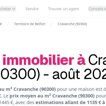
cheter
Vendre
Trouver un agent
Conseils e
té
Territoire de Belfort
Cravanche (90300)
 immobilier à
Cr
90300) - août 20
au m² Cravanche (90300)
pour une maison est de
€
. Le
prix moyen au m² Cravanche (90300)
pour
1445 €, avec des
estimations allant de 1135 € à