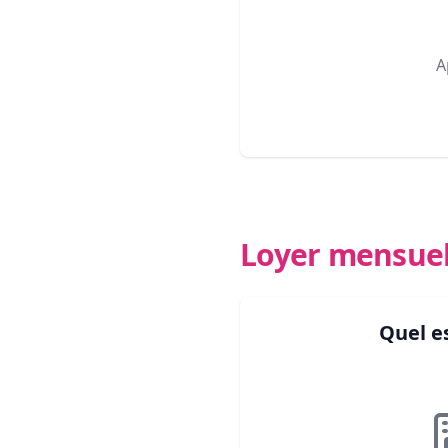
A
Loyer mensue
Quel e