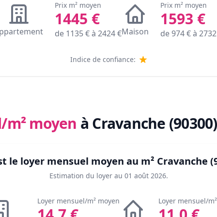
Prix m² moyen
Prix m² moyen
1445
€
1593
€
ppartement
Maison
de
1135
€ à
2424
€
de
974
€ à
2732
Indice de confiance:
l/m² moyen
à Cravanche (90300
st le loyer mensuel moyen au m²
Cravanche (
Estimation du loyer au
01 août 2026
.
Loyer mensuel/m² moyen
Loyer mensuel/m
14.7
€
11.0
€