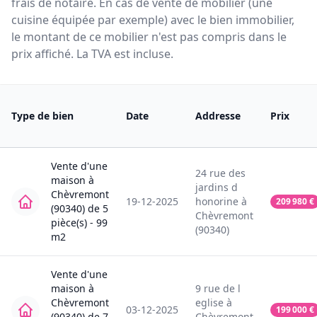
frais de notaire. En cas de vente de mobilier (une
cuisine équipée par exemple) avec le bien immobilier,
le montant de ce mobilier n'est pas compris dans le
prix affiché. La TVA est incluse.
Type de bien
Date
Addresse
Prix
Vente
d'une
24
rue des
maison
à
jardins d
Chèvremont
19-12-2025
honorine
à
209 980
€
(90340)
de
5
Chèvremont
pièce(s) -
99
(90340)
m2
Vente
d'une
maison
à
9
rue de l
Chèvremont
eglise
à
03-12-2025
199 000
€
(90340)
de
7
Chèvremont