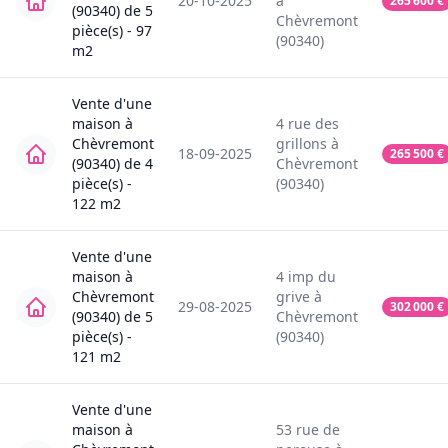
20-10-2025
à
265 600
€
(90340)
de
5
Chèvremont
pièce(s) -
97
(90340)
m2
Vente
d'une
maison
à
4
rue des
Chèvremont
grillons
à
18-09-2025
265 500
€
(90340)
de
4
Chèvremont
pièce(s) -
(90340)
122
m2
Vente
d'une
maison
à
4
imp du
Chèvremont
grive
à
29-08-2025
302 000
€
(90340)
de
5
Chèvremont
pièce(s) -
(90340)
121
m2
Vente
d'une
maison
à
53
rue de