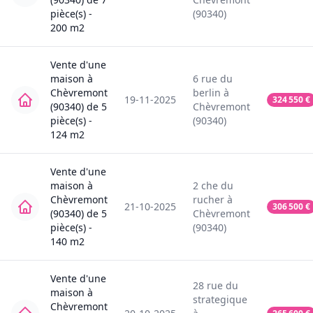
pièce(s) -
(90340)
200
m2
Vente
d'une
maison
à
6
rue du
Chèvremont
berlin
à
19-11-2025
324 550
€
(90340)
de
5
Chèvremont
pièce(s) -
(90340)
124
m2
Vente
d'une
maison
à
2
che du
Chèvremont
rucher
à
21-10-2025
306 500
€
(90340)
de
5
Chèvremont
pièce(s) -
(90340)
140
m2
Vente
d'une
28
rue du
maison
à
strategique
Chèvremont