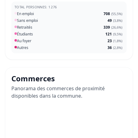
TOTAL PERSONNES: 1 276
En emploi
708
(
55,5%
)
Sans emploi
49
(
3,8%
)
Retraités
339
(
26,6%
)
Étudiants
121
(
9,5%
)
Au foyer
23
(
1,8%
)
Autres
36
(
2,8%
)
Commerces
Panorama des commerces de proximité
disponibles dans la commune.