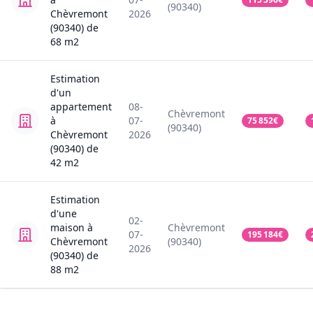
(90340)
Chèvremont
2026
(90340)
de
68
m2
Estimation
d'un
appartement
08-
Chèvremont
à
07-
75 852
€
(90340)
Chèvremont
2026
(90340)
de
42
m2
Estimation
d'une
02-
maison
à
Chèvremont
07-
195 184
€
Chèvremont
(90340)
2026
(90340)
de
88
m2