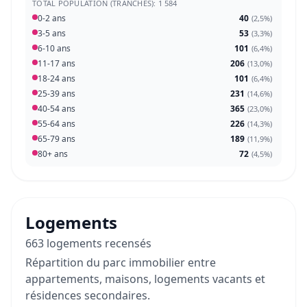
TOTAL POPULATION (TRANCHES): 1 584
0-2 ans
40
(
2,5%
)
3-5 ans
53
(
3,3%
)
6-10 ans
101
(
6,4%
)
11-17 ans
206
(
13,0%
)
18-24 ans
101
(
6,4%
)
25-39 ans
231
(
14,6%
)
40-54 ans
365
(
23,0%
)
55-64 ans
226
(
14,3%
)
65-79 ans
189
(
11,9%
)
80+ ans
72
(
4,5%
)
Logements
663 logements recensés
Répartition du parc immobilier entre
appartements, maisons, logements vacants et
résidences secondaires.