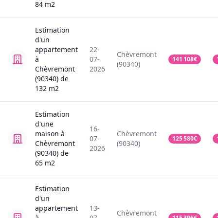
84
m2
Estimation
d'un
appartement
22-
Chèvremont
à
07-
141 108
€
(90340)
Chèvremont
2026
(90340)
de
132
m2
Estimation
d'une
16-
maison
à
Chèvremont
07-
125 580
€
Chèvremont
(90340)
2026
(90340)
de
65
m2
Estimation
d'un
appartement
13-
Chèvremont
à
07-
115 396
€