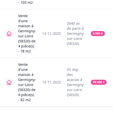
-
103
m2
Vente
d'une
2640
av
maison
à
de paris
à
Germigny-
13-11-2025
Germigny-
6 000
€
sur-Loire
sur-Loire
(58320)
de
(58320)
4
pièce(s)
-
78
m2
Vente
d'une
55
imp
maison
à
des
Germigny-
acacias
à
12-11-2025
98 000
€
sur-Loire
Germigny-
(58320)
de
sur-Loire
4
pièce(s)
(58320)
-
82
m2