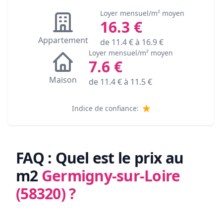
Loyer mensuel/m² moyen
16.3
€
Appartement
de
11.4
€ à
16.9
€
Loyer mensuel/m² moyen
7.6
€
Maison
de
11.4
€ à
11.5
€
Indice de confiance:
FAQ : Quel est le prix au
m2
Germigny-sur-Loire
(58320)
?