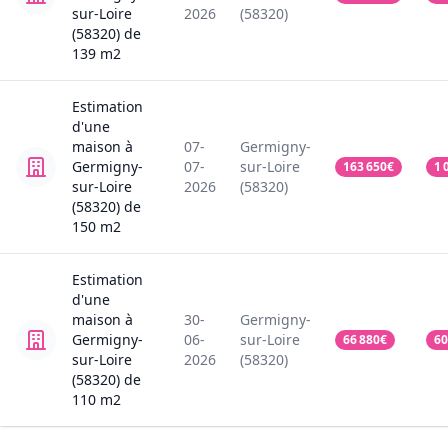
sur-Loire
2026
(58320)
(58320)
de
139
m2
Estimation
d'une
maison
à
07-
Germigny-
Germigny-
07-
sur-Loire
163 650
€
1 
sur-Loire
2026
(58320)
(58320)
de
150
m2
Estimation
d'une
maison
à
30-
Germigny-
Germigny-
06-
sur-Loire
66 880
€
60
sur-Loire
2026
(58320)
(58320)
de
110
m2