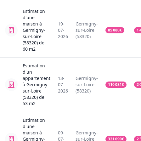
Estimation
d'une
maison
à
19-
Germigny-
Germigny-
07-
sur-Loire
85 080
€
1 
sur-Loire
2026
(58320)
(58320)
de
60
m2
Estimation
d'un
appartement
13-
Germigny-
à Germigny-
07-
sur-Loire
110 081
€
2 
sur-Loire
2026
(58320)
(58320)
de
53
m2
Estimation
d'une
maison
à
09-
Germigny-
Germigny-
07-
sur-Loire
321 090
€
2 