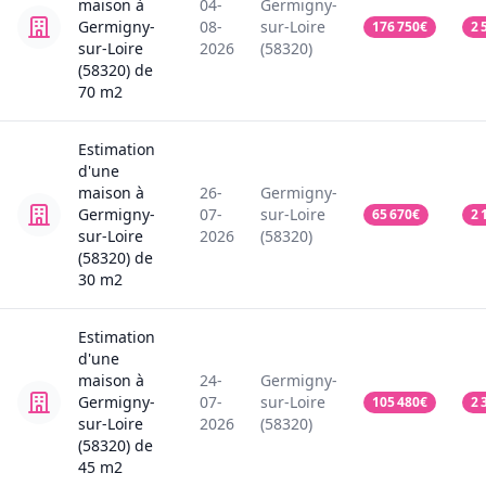
maison
à
04-
Germigny-
Germigny-
08-
sur-Loire
176 750
€
2 
sur-Loire
2026
(58320)
(58320)
de
70
m2
Estimation
d'une
maison
à
26-
Germigny-
Germigny-
07-
sur-Loire
65 670
€
2 
sur-Loire
2026
(58320)
(58320)
de
30
m2
Estimation
d'une
maison
à
24-
Germigny-
Germigny-
07-
sur-Loire
105 480
€
2 
sur-Loire
2026
(58320)
(58320)
de
45
m2