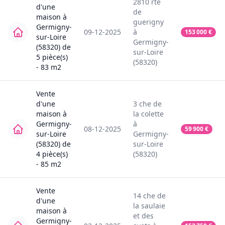
2810
rte
d'une
de
maison
à
guerigny
Germigny-
09-12-2025
à
153 000
€
sur-Loire
Germigny-
(58320)
de
sur-Loire
5
pièce(s)
(58320)
-
83
m2
Vente
d'une
3
che de
maison
à
la colette
Germigny-
à
08-12-2025
59 900
€
sur-Loire
Germigny-
(58320)
de
sur-Loire
4
pièce(s)
(58320)
-
85
m2
Vente
14
che de
d'une
la saulaie
maison
à
et des
Germigny-