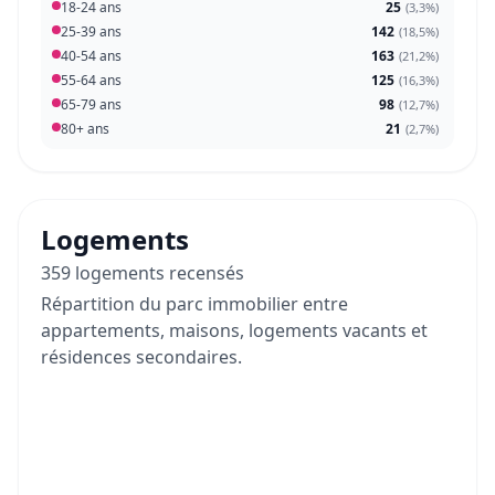
18-24 ans
25
(
3,3%
)
25-39 ans
142
(
18,5%
)
40-54 ans
163
(
21,2%
)
55-64 ans
125
(
16,3%
)
65-79 ans
98
(
12,7%
)
80+ ans
21
(
2,7%
)
Logements
359 logements recensés
Répartition du parc immobilier entre
appartements, maisons, logements vacants et
résidences secondaires.