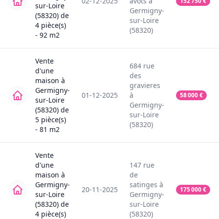
02-12-2025
avots
à
152 750
€
sur-Loire
Germigny-
(58320)
de
sur-Loire
4
pièce(s)
(58320)
-
92
m2
Vente
684
rue
d'une
des
maison
à
gravieres
Germigny-
01-12-2025
à
58 000
€
sur-Loire
Germigny-
(58320)
de
sur-Loire
5
pièce(s)
(58320)
-
81
m2
Vente
d'une
147
rue
maison
à
de
Germigny-
satinges
à
20-11-2025
175 000
€
sur-Loire
Germigny-
(58320)
de
sur-Loire
4
pièce(s)
(58320)