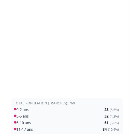
TOTAL POPULATION (TRANCHES): 769
0-2 ans
28
(
3,6%
)
3-5 ans
32
(
4,2%
)
6-10 ans
51
(
6,6%
)
11-17 ans
84
(
10,9%
)