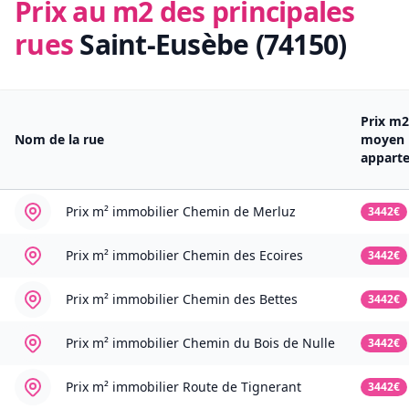
Prix au m2 des principales
rues
Saint-Eusèbe (74150)
Prix m2
Nom de la rue
moyen
appart
Prix m² immobilier
Chemin de Merluz
3442€
Prix m² immobilier
Chemin des Ecoires
3442€
Prix m² immobilier
Chemin des Bettes
3442€
Prix m² immobilier
Chemin du Bois de Nulle
3442€
Prix m² immobilier
Route de Tignerant
3442€