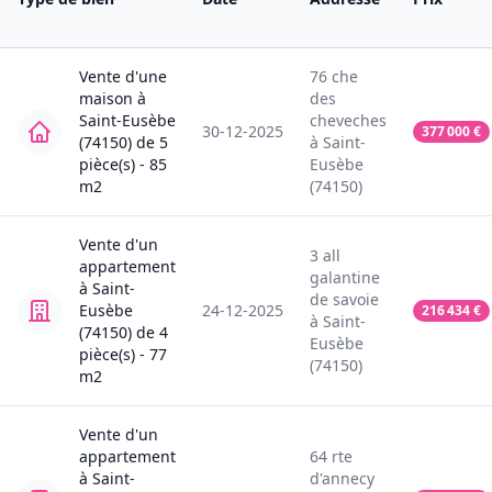
Vente
d'une
76
che
maison
à
des
Saint-Eusèbe
cheveches
30-12-2025
377 000
€
(74150)
de
5
à
Saint-
pièce(s) -
85
Eusèbe
m2
(74150)
Vente
d'un
3
all
appartement
galantine
à
Saint-
de savoie
Eusèbe
24-12-2025
216 434
€
à
Saint-
(74150)
de
4
Eusèbe
pièce(s) -
77
(74150)
m2
Vente
d'un
appartement
64
rte
à
Saint-
d'annecy