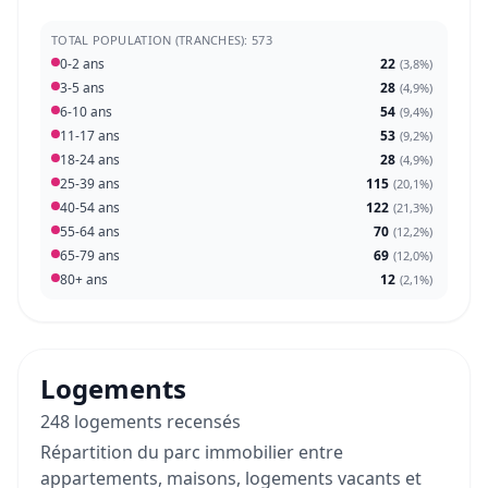
TOTAL POPULATION (TRANCHES): 573
0-2 ans
22
(
3,8%
)
3-5 ans
28
(
4,9%
)
6-10 ans
54
(
9,4%
)
11-17 ans
53
(
9,2%
)
18-24 ans
28
(
4,9%
)
25-39 ans
115
(
20,1%
)
40-54 ans
122
(
21,3%
)
55-64 ans
70
(
12,2%
)
65-79 ans
69
(
12,0%
)
80+ ans
12
(
2,1%
)
Logements
248 logements recensés
Répartition du parc immobilier entre
appartements, maisons, logements vacants et