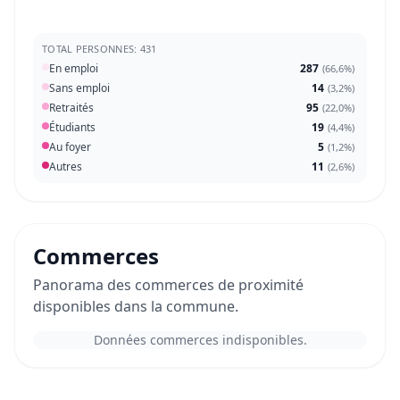
TOTAL PERSONNES: 431
En emploi
287
(
66,6%
)
Sans emploi
14
(
3,2%
)
Retraités
95
(
22,0%
)
Étudiants
19
(
4,4%
)
Au foyer
5
(
1,2%
)
Autres
11
(
2,6%
)
Commerces
Panorama des commerces de proximité
disponibles dans la commune.
Données commerces indisponibles.