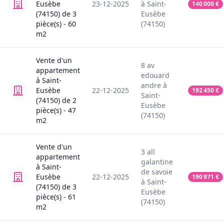
Eusèbe
23-12-2025
à
Saint-
140 000
€
(74150)
de
3
Eusèbe
pièce(s) -
60
(74150)
m2
Vente
d'un
8
av
appartement
edouard
à
Saint-
andre
à
Eusèbe
22-12-2025
192 450
€
Saint-
(74150)
de
2
Eusèbe
pièce(s) -
47
(74150)
m2
Vente
d'un
3
all
appartement
galantine
à
Saint-
de savoie
Eusèbe
22-12-2025
190 971
€
à
Saint-
(74150)
de
3
Eusèbe
pièce(s) -
61
(74150)
m2