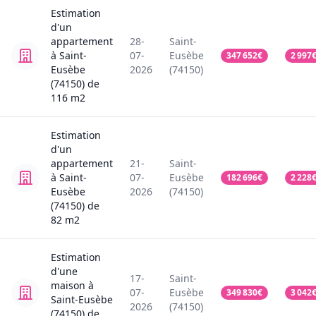
Estimation
d'un
appartement
28-
Saint-
à Saint-
07-
Eusèbe
347 652
€
2 997
Eusèbe
2026
(74150)
(74150)
de
116
m2
Estimation
d'un
appartement
21-
Saint-
à Saint-
07-
Eusèbe
182 696
€
2 228
Eusèbe
2026
(74150)
(74150)
de
82
m2
Estimation
d'une
17-
Saint-
maison
à
07-
Eusèbe
349 830
€
3 042
Saint-Eusèbe
2026
(74150)
(74150)
de