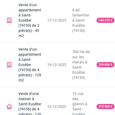
Vente
d'un
appartement
6
all
à
Saint-
lamartine
Eusèbe
17-12-2025
à
Saint-
166 370
€
(74150)
de
2
Eusèbe
pièce(s) -
45
(74150)
m2
Vente
d'un
700
rte de
appartement
sur les
à
Saint-
marais
à
Eusèbe
16-12-2025
250 000
€
Saint-
(74150)
de
4
Eusèbe
pièce(s) -
129
(74150)
m2
Vente
d'une
15
rue
maison
à
des
Saint-Eusèbe
glieres
à
12-12-2025
375 000
€
(74150)
de
4
Saint-
pièce(s) -
120
Eusèbe