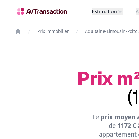
Estimation
A
Prix immobilier
Aquitaine-Limousin-Poito
Prix m²
(
Le
prix moyen 
de
1172 € 
appartement e