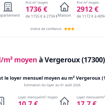
Prix m² moyen
Prix m² moyen
1736
€
2912
€
ppartement
Maison
de
1155
€ à
2734
€
de
1172
€ à
409
Indice de confiance:
l/m² moyen
à Vergeroux (17300)
st le loyer mensuel moyen au m²
Vergeroux (
Estimation du loyer au
01 août 2026
.
Loyer mensuel/m² moyen
Loyer mensuel/m
10.7
€
17.7
€