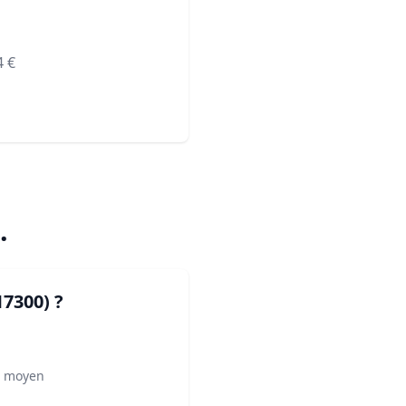
4
€
.
17300)
?
² moyen