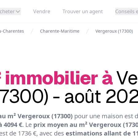
cheter
Vendre
Trouver un agent
Conseils e
u-Charentes
Charente-Maritime
Vergeroux (17300)
 immobilier à
Ve
17300) - août 20
au m² Vergeroux (17300)
pour une maison est de
à 4094 €
. Le
prix moyen au m² Vergeroux (1730
st de 1736 €, avec des
estimations allant de 11