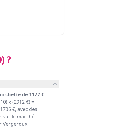
)
?
urchette de 1172 €
10) x (2912 €) =
1736 €, avec des
r sur le marché
ier Vergeroux