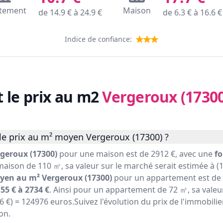
tement
Maison
de
14.9
€ à
24.9
€
de
6.3
€ à
16.6
€
Indice de confiance:
t le prix au m2
Vergeroux (17300
le prix au m² moyen Vergeroux (17300) ?
geroux (17300)
pour une maison est de 2912 €, avec une
fo
maison de 110 ㎡, sa valeur sur le marché serait estimée à (1
yen au m² Vergeroux (17300)
pour un appartement est de 
55 € à 2734 €
. Ainsi pour un appartement de 72 ㎡, sa valeu
36 €) = 124976 euros.Suivez l'évolution du prix de l'immobil
on.