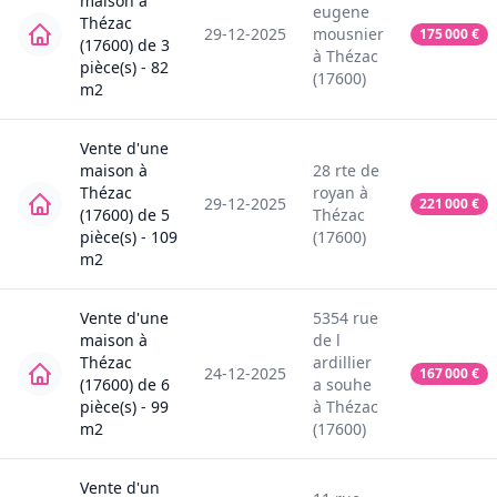
maison
à
eugene
Thézac
29-12-2025
mousnier
175 000
€
(17600)
de
3
à
Thézac
pièce(s) -
82
(17600)
m2
Vente
d'une
maison
à
28
rte de
Thézac
royan
à
29-12-2025
221 000
€
(17600)
de
5
Thézac
pièce(s) -
109
(17600)
m2
Vente
d'une
5354
rue
maison
à
de l
Thézac
ardillier
24-12-2025
167 000
€
(17600)
de
6
a souhe
pièce(s) -
99
à
Thézac
m2
(17600)
Vente
d'un