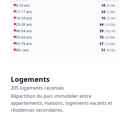
6-10 ans
18
(
5,5%
)
11-17 ans
24
(
7,4%
)
18-24 ans
10
(
3,1%
)
25-39 ans
44
(
13,5%
)
40-54 ans
59
(
18,1%
)
55-64 ans
75
(
23,0%
)
65-79 ans
47
(
14,4%
)
80+ ans
31
(
9,5%
)
Logements
205 logements recensés
Répartition du parc immobilier entre
appartements, maisons, logements vacants et
résidences secondaires.