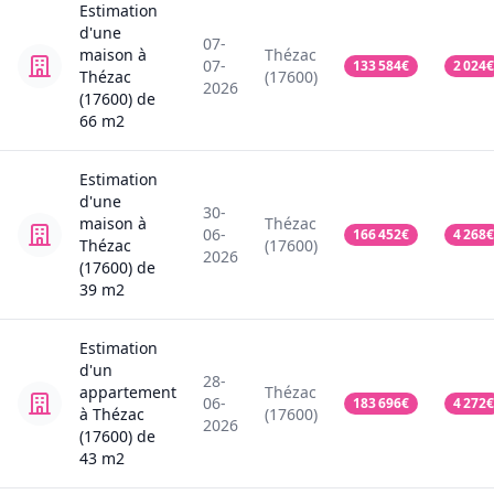
Estimation
d'une
07-
maison
à
Thézac
07-
133 584
€
2 024
€
Thézac
(17600)
2026
(17600)
de
66
m2
Estimation
d'une
30-
maison
à
Thézac
06-
166 452
€
4 268
€
Thézac
(17600)
2026
(17600)
de
39
m2
Estimation
d'un
28-
appartement
Thézac
06-
183 696
€
4 272
€
à Thézac
(17600)
2026
(17600)
de
43
m2