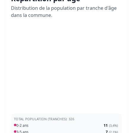
Distribution de la population par tranche d'âge
dans la commune.
TOTAL POPULATION (TRANCHES): 326
0-2 ans
11
(
3,4%
)
3-5 ans
7
(
2,1%
)