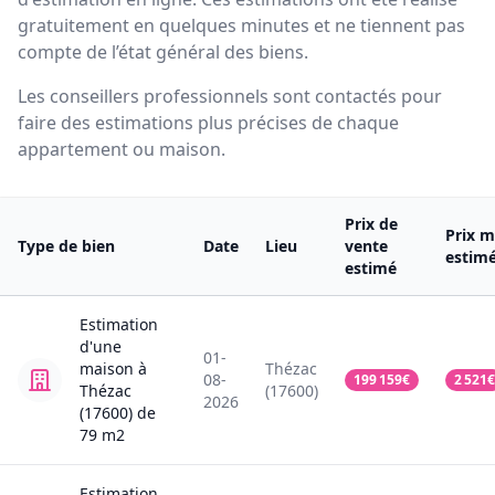
gratuitement en quelques minutes et ne tiennent pas
compte de l’état général des biens.
Les conseillers professionnels sont contactés pour
faire des estimations plus précises de chaque
appartement ou maison.
Prix de
Prix m
Type de bien
Date
Lieu
vente
estim
estimé
Estimation
d'une
01-
maison
à
Thézac
08-
199 159
€
2 521
€
Thézac
(17600)
2026
(17600)
de
79
m2
Estimation