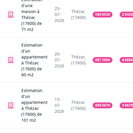
d'une
25-
maison
à
Thézac
07-
180 553
€
2 543
€
Thézac
(17600)
2026
(17600)
de
71
m2
Estimation
d'un
20-
appartement
Thézac
07-
281 160
€
4 686
€
à Thézac
(17600)
2026
(17600)
de
60
m2
Estimation
d'un
15-
appartement
Thézac
07-
390 567
€
3 867
€
à Thézac
(17600)
2026
(17600)
de
101
m2