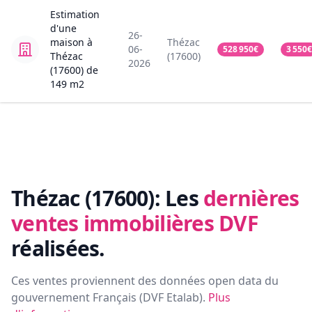
Estimation
d'une
26-
maison
à
Thézac
06-
528 950
€
3 550
€
Thézac
(17600)
2026
(17600)
de
149
m2
Thézac (17600):
Les
dernières
ventes immobilières DVF
réalisées.
Ces ventes proviennent des données open data du
gouvernement Français (
DVF Etalab
).
Plus