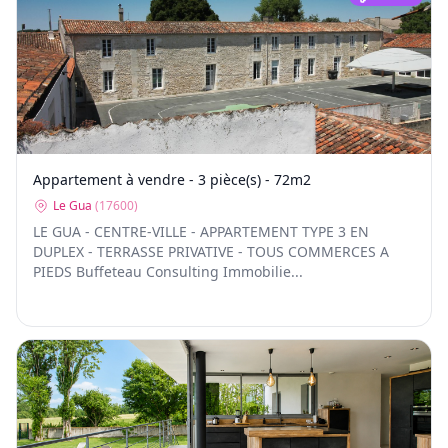
Appartement à vendre - 3 pièce(s) - 72m2
Le Gua
(
17600
)
LE GUA - CENTRE-VILLE - APPARTEMENT TYPE 3 EN
DUPLEX - TERRASSE PRIVATIVE - TOUS COMMERCES A
PIEDS Buffeteau Consulting Immobilie...