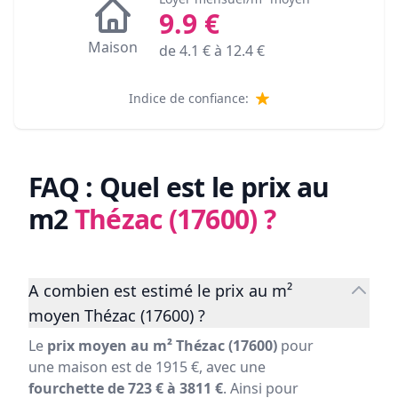
9.9
€
Maison
de
4.1
€ à
12.4
€
Indice de confiance:
FAQ : Quel est le prix au
m2
Thézac (17600)
?
A combien est estimé le prix au m²
moyen Thézac (17600) ?
Le
prix moyen au m² Thézac (17600)
pour
une maison est de 1915 €, avec une
fourchette de 723 € à 3811 €
. Ainsi pour