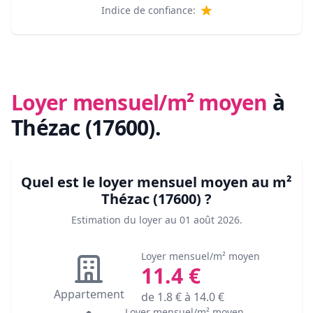
Indice de confiance:
Loyer mensuel/m² moyen
à
Thézac (17600)
.
Quel est le loyer mensuel moyen au m²
Thézac (17600)
?
Estimation du loyer au
01 août 2026
.
Loyer mensuel/m² moyen
11.4
€
Appartement
de
1.8
€ à
14.0
€
Loyer mensuel/m² moyen