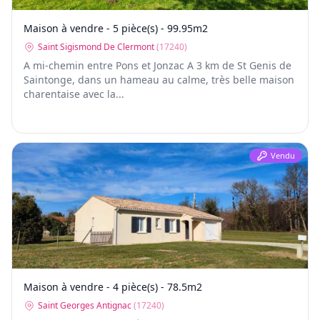
Maison à vendre - 5 pièce(s) - 99.95m2
Saint Sigismond De Clermont
(
17240
)
A mi-chemin entre Pons et Jonzac A 3 km de St Genis de
Saintonge, dans un hameau au calme, très belle maison
charentaise avec la...
Vendu
Maison à vendre - 4 pièce(s) - 78.5m2
Saint Georges Antignac
(
17240
)