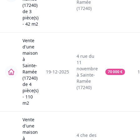
Ramée
(17240)
(17240)
de
3
pièce(s)
-
42
m2
Vente
d'une
maison
4
rue du
à
11
Sainte-
novembre
Ramée
19-12-2025
1
70 000
€
à
Sainte-
(17240)
Ramée
de
4
(17240)
pièce(s)
-
110
m2
Vente
d'une
maison
4
che des
à