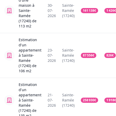
d'une
maison
à
30-
Sainte-
Sainte-
07-
Ramée
161 138
€
1 426
€
Ramée
2026
(17240)
(17240)
de
113
m2
Estimation
d'un
appartement
23-
Sainte-
à Sainte-
07-
Ramée
87 556
€
826
€
Ramée
2026
(17240)
(17240)
de
106
m2
Estimation
d'un
appartement
21-
Sainte-
à Sainte-
07-
Ramée
258 930
€
1 918
€
Ramée
2026
(17240)
(17240)
de
135
m2