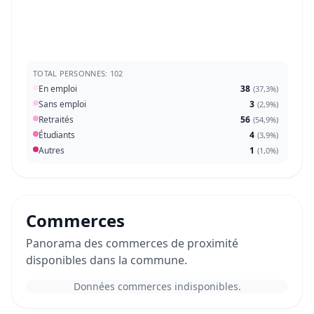
TOTAL PERSONNES: 102
En emploi
38
(
37,3%
)
Sans emploi
3
(
2,9%
)
Retraités
56
(
54,9%
)
Étudiants
4
(
3,9%
)
Autres
1
(
1,0%
)
Commerces
Panorama des commerces de proximité
disponibles dans la commune.
Données commerces indisponibles.