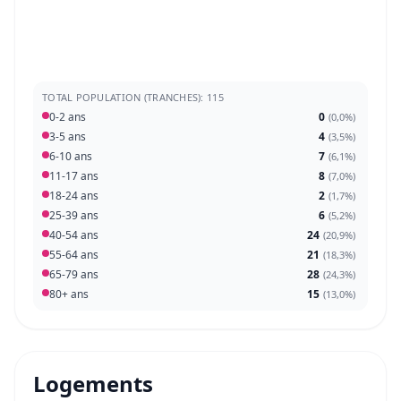
TOTAL POPULATION (TRANCHES): 115
0-2 ans
0
(
0,0%
)
3-5 ans
4
(
3,5%
)
6-10 ans
7
(
6,1%
)
11-17 ans
8
(
7,0%
)
18-24 ans
2
(
1,7%
)
25-39 ans
6
(
5,2%
)
40-54 ans
24
(
20,9%
)
55-64 ans
21
(
18,3%
)
65-79 ans
28
(
24,3%
)
80+ ans
15
(
13,0%
)
Logements