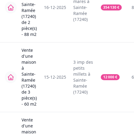
mares
à
Sainte-
16-12-2025
Sainte-
8
354 130
€
Ramée
Ramée
(17240)
(17240)
de
2
pièce(s)
-
88
m2
Vente
d'une
maison
3
imp des
à
petits
Sainte-
millets
à
15-12-2025
6
12 000
€
Ramée
Sainte-
(17240)
Ramée
de
3
(17240)
pièce(s)
-
60
m2
Vente
d'une
maison