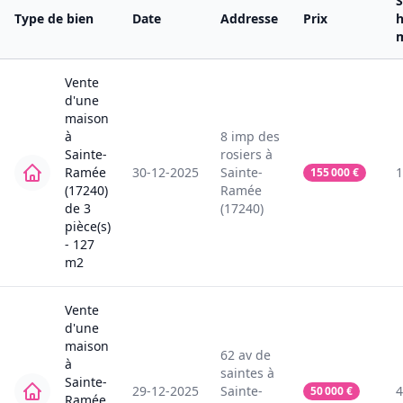
S
Type de bien
Date
Addresse
Prix
h
Vente
d'une
maison
à
8
imp des
Sainte-
rosiers
à
Ramée
30-12-2025
Sainte-
1
155 000
€
(17240)
Ramée
de
3
(17240)
pièce(s)
-
127
m2
Vente
d'une
maison
62
av de
à
saintes
à
Sainte-
29-12-2025
Sainte-
4
50 000
€
Ramée