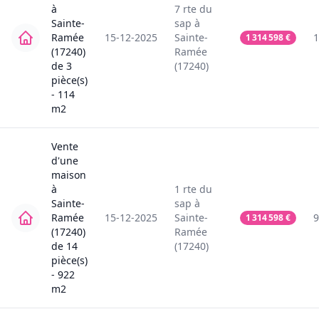
à
7
rte du
Sainte-
sap
à
Ramée
15-12-2025
Sainte-
1
1 314 598
€
(17240)
Ramée
de
3
(17240)
pièce(s)
-
114
m2
Vente
d'une
maison
à
1
rte du
Sainte-
sap
à
Ramée
15-12-2025
Sainte-
9
1 314 598
€
(17240)
Ramée
de
14
(17240)
pièce(s)
-
922
m2