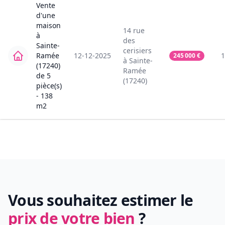
Vente
d'une
maison
14
rue
à
des
Sainte-
cerisiers
Ramée
12-12-2025
1
245 000
€
à
Sainte-
(17240)
Ramée
de
5
(17240)
pièce(s)
-
138
m2
Vous souhaitez estimer le
prix de votre bien
?