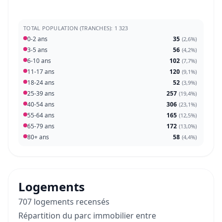
TOTAL POPULATION (TRANCHES): 1 323
0-2 ans
35
(
2,6%
)
3-5 ans
56
(
4,2%
)
6-10 ans
102
(
7,7%
)
11-17 ans
120
(
9,1%
)
18-24 ans
52
(
3,9%
)
25-39 ans
257
(
19,4%
)
40-54 ans
306
(
23,1%
)
55-64 ans
165
(
12,5%
)
65-79 ans
172
(
13,0%
)
80+ ans
58
(
4,4%
)
Logements
707 logements recensés
Répartition du parc immobilier entre