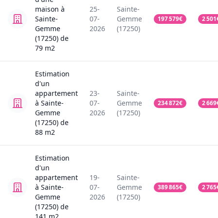
maison
à
25-
Sainte-
Sainte-
07-
Gemme
197 579
€
2 501
Gemme
2026
(17250)
(17250)
de
79
m2
Estimation
d'un
appartement
23-
Sainte-
à Sainte-
07-
Gemme
234 872
€
2 669
Gemme
2026
(17250)
(17250)
de
88
m2
Estimation
d'un
appartement
19-
Sainte-
à Sainte-
07-
Gemme
389 865
€
2 765
Gemme
2026
(17250)
(17250)
de
141
m2