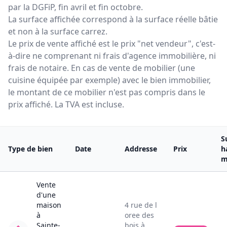
par la DGFiP, fin avril et fin octobre.
La surface affichée correspond à la surface réelle bâtie
et non à la surface carrez.
Le prix de vente affiché est le prix "net vendeur", c'est-
à-dire ne comprenant ni frais d'agence immobilière, ni
frais de notaire. En cas de vente de mobilier (une
cuisine équipée par exemple) avec le bien immobilier,
le montant de ce mobilier n'est pas compris dans le
prix affiché. La TVA est incluse.
S
Type de bien
Date
Addresse
Prix
h
m
Vente
d'une
maison
4
rue de l
à
oree des
Sainte-
bois
à