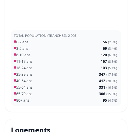
TOTAL POPULATION (TRANCHES): 2 006
0-2 ans
56
(
2,8%
)
3-5 ans
69
(
3,4%
)
6-10 ans
120
(
6,0%
)
11-17 ans
167
(
8,3%
)
18-24 ans
103
(
5,1%
)
25-39 ans
347
(
17,3%
)
40-54 ans
412
(
20,5%
)
55-64 ans
331
(
16,5%
)
65-79 ans
306
(
15,3%
)
80+ ans
95
(
4,7%
)
Logements