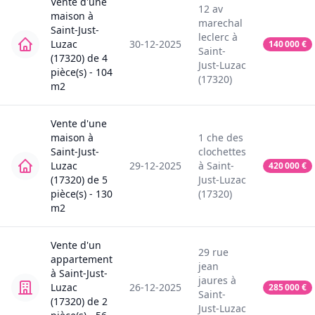
Vente
d'une
12
av
maison
à
marechal
Saint-Just-
leclerc
à
Luzac
30-12-2025
140 000
€
Saint-
(17320)
de
4
Just-Luzac
pièce(s) -
104
(17320)
m2
Vente
d'une
maison
à
1
che des
Saint-Just-
clochettes
Luzac
29-12-2025
à
Saint-
420 000
€
(17320)
de
5
Just-Luzac
pièce(s) -
130
(17320)
m2
Vente
d'un
29
rue
appartement
jean
à
Saint-Just-
jaures
à
Luzac
26-12-2025
285 000
€
Saint-
(17320)
de
2
Just-Luzac