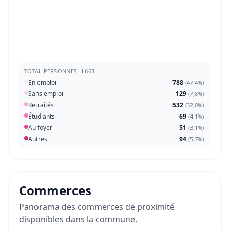
TOTAL PERSONNES: 1 663
En emploi
788
(
47,4%
)
Sans emploi
129
(
7,8%
)
Retraités
532
(
32,0%
)
Étudiants
69
(
4,1%
)
Au foyer
51
(
3,1%
)
Autres
94
(
5,7%
)
Commerces
Panorama des commerces de proximité
disponibles dans la commune.