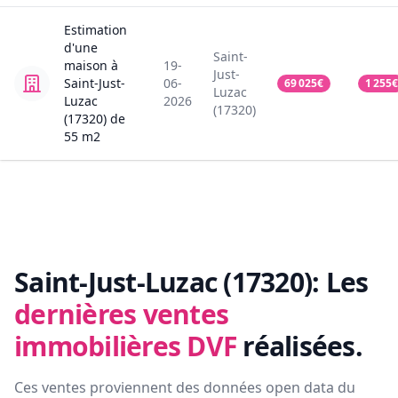
Estimation
d'une
Saint-
maison
à
19-
Just-
Saint-Just-
06-
69 025
€
1 255
€
Luzac
Luzac
2026
(17320)
(17320)
de
55
m2
Saint-Just-Luzac (17320):
Les
dernières ventes
immobilières DVF
réalisées.
Ces ventes proviennent des données open data du