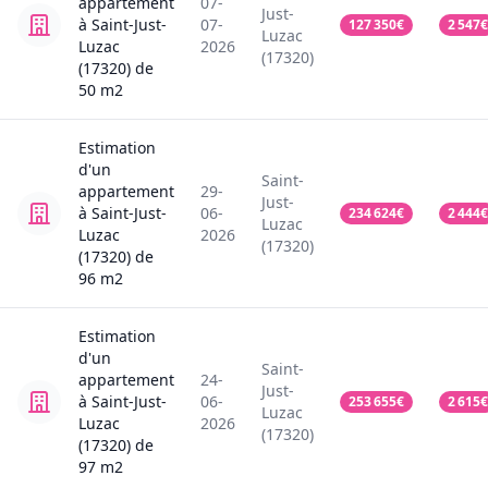
appartement
07-
Just-
à Saint-Just-
07-
127 350
€
2 547
€
Luzac
Luzac
2026
(17320)
(17320)
de
50
m2
Estimation
d'un
Saint-
appartement
29-
Just-
à Saint-Just-
06-
234 624
€
2 444
€
Luzac
Luzac
2026
(17320)
(17320)
de
96
m2
Estimation
d'un
Saint-
appartement
24-
Just-
à Saint-Just-
06-
253 655
€
2 615
€
Luzac
Luzac
2026
(17320)
(17320)
de
97
m2