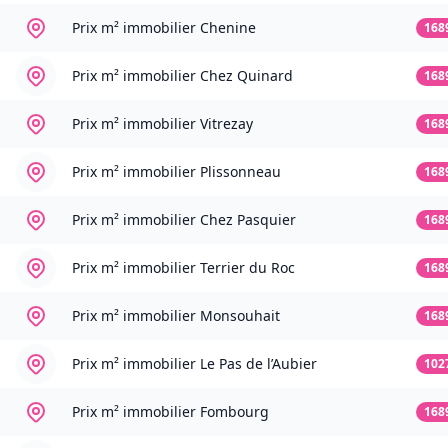
Prix m² immobilier
Chenine
168
Prix m² immobilier
Chez Quinard
168
Prix m² immobilier
Vitrezay
168
Prix m² immobilier
Plissonneau
168
Prix m² immobilier
Chez Pasquier
168
Prix m² immobilier
Terrier du Roc
168
Prix m² immobilier
Monsouhait
168
Prix m² immobilier
Le Pas de l’Aubier
102
Prix m² immobilier
Fombourg
168