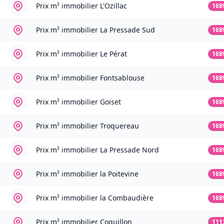
Prix m² immobilier
L'Ozillac
168
Prix m² immobilier
La Pressade Sud
168
Prix m² immobilier
Le Pérat
168
Prix m² immobilier
Fontsablouse
168
Prix m² immobilier
Goiset
168
Prix m² immobilier
Troquereau
168
Prix m² immobilier
La Pressade Nord
168
Prix m² immobilier
la Poitevine
168
Prix m² immobilier
la Combaudière
168
Prix m² immobilier
Coquillon
111