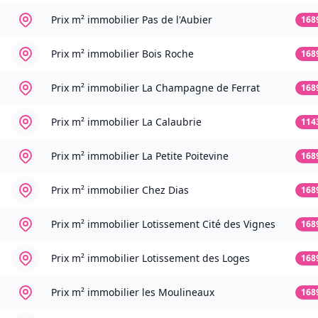
Prix m² immobilier
Pas de l'Aubier
168
Prix m² immobilier
Bois Roche
168
Prix m² immobilier
La Champagne de Ferrat
168
Prix m² immobilier
La Calaubrie
114
Prix m² immobilier
La Petite Poitevine
168
Prix m² immobilier
Chez Dias
168
Prix m² immobilier
Lotissement Cité des Vignes
168
Prix m² immobilier
Lotissement des Loges
168
Prix m² immobilier
les Moulineaux
168