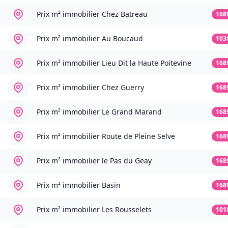
Prix m² immobilier
Chez Batreau
168
Prix m² immobilier
Au Boucaud
103
Prix m² immobilier
Lieu Dit la Haute Poitevine
168
Prix m² immobilier
Chez Guerry
168
Prix m² immobilier
Le Grand Marand
168
Prix m² immobilier
Route de Pleine Selve
168
Prix m² immobilier
le Pas du Geay
168
Prix m² immobilier
Basin
168
Prix m² immobilier
Les Rousselets
101