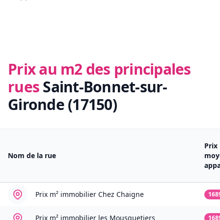
Prix au m2 des principales
rues
Saint-Bonnet-sur-
Gironde (17150)
Prix
Nom de la rue
moy
app
Prix m² immobilier
Chez Chaigne
168
Prix m² immobilier
les Mousquetiers
168