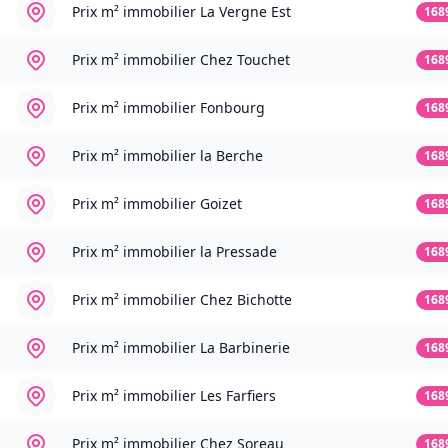
Prix m² immobilier
La Vergne Est
168
Prix m² immobilier
Chez Touchet
168
Prix m² immobilier
Fonbourg
168
Prix m² immobilier
la Berche
168
Prix m² immobilier
Goizet
168
Prix m² immobilier
la Pressade
168
Prix m² immobilier
Chez Bichotte
168
Prix m² immobilier
La Barbinerie
168
Prix m² immobilier
Les Farfiers
168
Prix m² immobilier
Chez Soreau
168