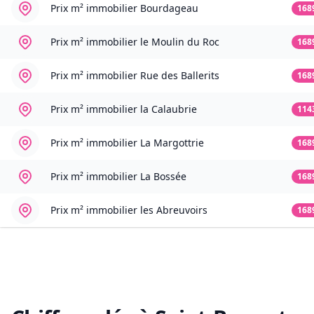
Prix m² immobilier
Bourdageau
168
Prix m² immobilier
le Moulin du Roc
168
Prix m² immobilier
Rue des Ballerits
168
Prix m² immobilier
la Calaubrie
114
Prix m² immobilier
La Margottrie
168
Prix m² immobilier
La Bossée
168
Prix m² immobilier
les Abreuvoirs
168