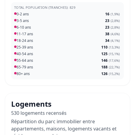
TOTAL POPULATION (TRANCHES): 829
0-2 ans
16
(
1,9%
)
3-5 ans
23
(
2,8%
)
6-10 ans
23
(
2,8%
)
11-17 ans
38
(
4,6%
)
18-24 ans
34
(
4,1%
)
25-39 ans
110
(
13,3%
)
40-54 ans
125
(
15,1%
)
55-64 ans
146
(
17,6%
)
65-79 ans
188
(
22,7%
)
80+ ans
126
(
15,2%
)
Logements
530 logements recensés
Répartition du parc immobilier entre
appartements, maisons, logements vacants et