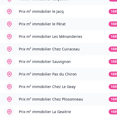
Prix m² immobilier
le Jacq
168
Prix m² immobilier
le Pérat
168
Prix m² immobilier
Les Ménanderies
168
Prix m² immobilier
Chez Cuiraceau
168
Prix m² immobilier
Sauvignon
168
Prix m² immobilier
Pas du Chiron
168
Prix m² immobilier
Chez Le Geay
168
Prix m² immobilier
Chez Plissonneau
168
Prix m² immobilier
La Geaitrie
168