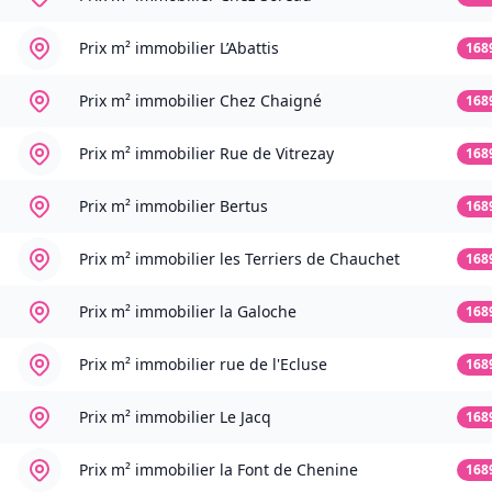
Prix m² immobilier
L’Abattis
168
Prix m² immobilier
Chez Chaigné
168
Prix m² immobilier
Rue de Vitrezay
168
Prix m² immobilier
Bertus
168
Prix m² immobilier
les Terriers de Chauchet
168
Prix m² immobilier
la Galoche
168
Prix m² immobilier
rue de l'Ecluse
168
Prix m² immobilier
Le Jacq
168
Prix m² immobilier
la Font de Chenine
168