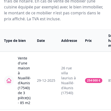
frais de notaire. En cas de vente de mobilier (une
cuisine équipée par exemple) avec le bien immobilier,
le montant de ce mobilier n'est pas compris dans le
prix affiché. La TVA est incluse.
S
Type de bien
Date
Addresse
Prix
h
m
Vente
d'une
maison
26
rue
à
villa
Nuaillé-
laurius
à
29-12-2025
8
254 000
€
d'Aunis
Nuaillé-
(17540)
d'Aunis
de
3
(17540)
pièce(s)
-
85
m2