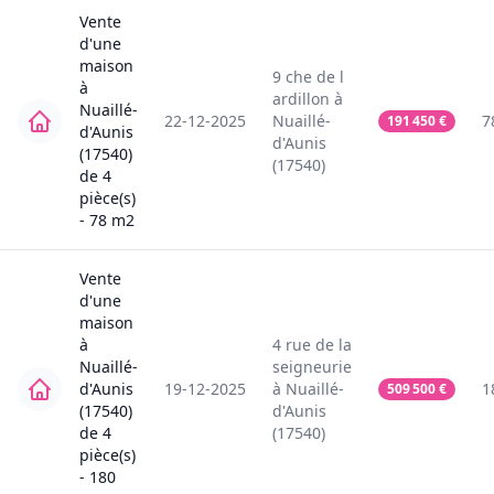
Vente
d'une
maison
9
che de l
à
ardillon
à
Nuaillé-
22-12-2025
Nuaillé-
7
191 450
€
d'Aunis
d'Aunis
(17540)
(17540)
de
4
pièce(s)
-
78
m2
Vente
d'une
maison
à
4
rue de la
Nuaillé-
seigneurie
d'Aunis
19-12-2025
à
Nuaillé-
1
509 500
€
(17540)
d'Aunis
de
4
(17540)
pièce(s)
-
180