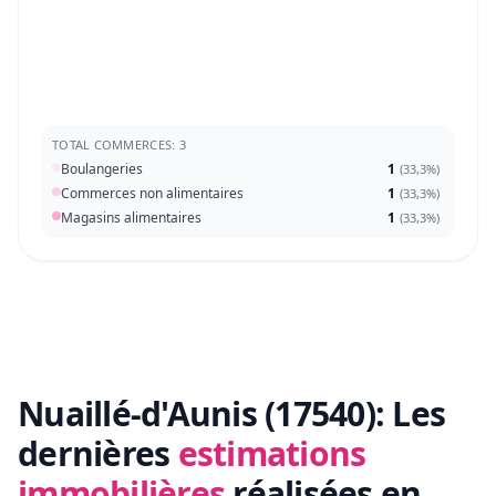
TOTAL COMMERCES: 3
Boulangeries
1
(
33,3%
)
Commerces non alimentaires
1
(
33,3%
)
Magasins alimentaires
1
(
33,3%
)
Nuaillé-d'Aunis (17540):
Les
dernières
estimations
immobilières
réalisées en