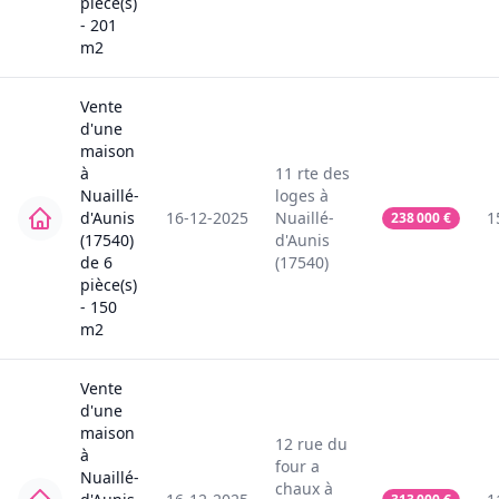
pièce(s)
-
201
m2
Vente
d'une
maison
à
11
rte des
Nuaillé-
loges
à
d'Aunis
16-12-2025
Nuaillé-
1
238 000
€
(17540)
d'Aunis
de
6
(17540)
pièce(s)
-
150
m2
Vente
d'une
maison
12
rue du
à
four a
Nuaillé-
chaux
à