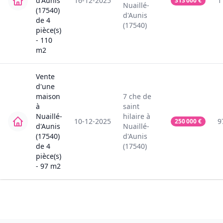
d'Aunis
16-12-2025
1
313 000
€
Nuaillé-
(17540)
d'Aunis
de
4
(17540)
pièce(s)
-
110
m2
Vente
d'une
maison
7
che de
à
saint
Nuaillé-
hilaire
à
10-12-2025
9
250 000
€
d'Aunis
Nuaillé-
(17540)
d'Aunis
de
4
(17540)
pièce(s)
-
97
m2