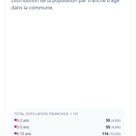
Distribution de la population par tranche d'âge
dans la commune.
TOTAL POPULATION (TRANCHES): 1 141
0-2 ans
55
(
4,8%
)
3-5 ans
55
(
4,8%
)
6-10 ans
114
(
10,0%
)