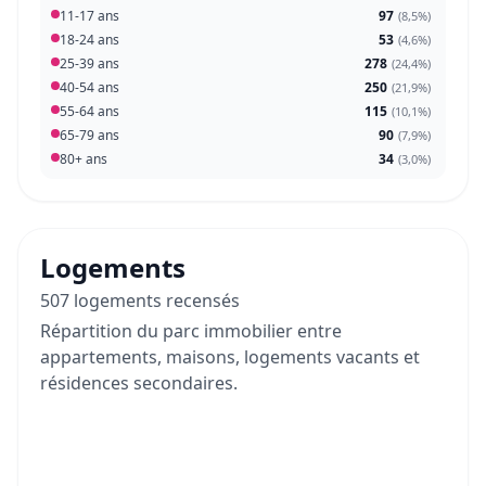
11-17 ans
97
(
8,5%
)
18-24 ans
53
(
4,6%
)
25-39 ans
278
(
24,4%
)
40-54 ans
250
(
21,9%
)
55-64 ans
115
(
10,1%
)
65-79 ans
90
(
7,9%
)
80+ ans
34
(
3,0%
)
Logements
507 logements recensés
Répartition du parc immobilier entre
appartements, maisons, logements vacants et
résidences secondaires.