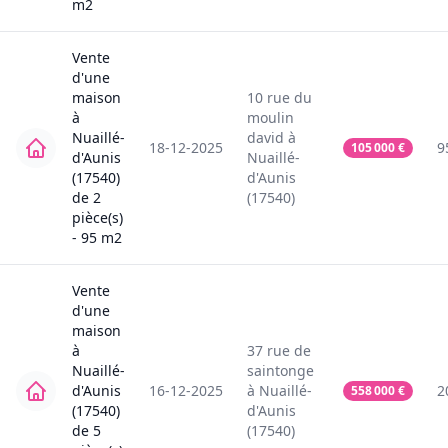
m2
Vente
d'une
maison
10
rue du
à
moulin
Nuaillé-
david
à
18-12-2025
9
105 000
€
d'Aunis
Nuaillé-
(17540)
d'Aunis
de
2
(17540)
pièce(s)
-
95
m2
Vente
d'une
maison
à
37
rue de
Nuaillé-
saintonge
d'Aunis
16-12-2025
à
Nuaillé-
2
558 000
€
(17540)
d'Aunis
de
5
(17540)