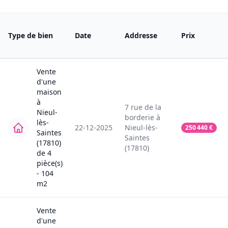
Type de bien
Date
Addresse
Prix
Vente
d'une
maison
à
7
rue de la
Nieul-
borderie
à
lès-
22-12-2025
Nieul-lès-
250 440
€
Saintes
Saintes
(17810)
(17810)
de
4
pièce(s)
-
104
m2
Vente
d'une