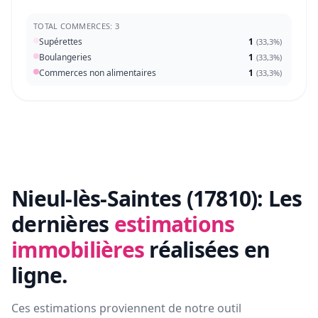
TOTAL COMMERCES: 3
Supérettes
1
(
33,3%
)
Boulangeries
1
(
33,3%
)
Commerces non alimentaires
1
(
33,3%
)
Nieul-lès-Saintes (17810):
Les
dernières
estimations
immobilières
réalisées en
ligne.
Ces estimations proviennent de notre outil