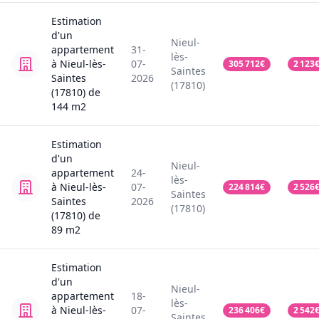
Estimation
d'un
Nieul-
appartement
31-
lès-
à Nieul-lès-
07-
305 712
€
2 123
Saintes
Saintes
2026
(17810)
(17810)
de
144
m2
Estimation
d'un
Nieul-
appartement
24-
lès-
à Nieul-lès-
07-
224 814
€
2 526
Saintes
Saintes
2026
(17810)
(17810)
de
89
m2
Estimation
d'un
Nieul-
appartement
18-
lès-
à Nieul-lès-
07-
236 406
€
2 542
Saintes