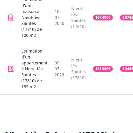
d'une
Nieul-
maison
à
10-
lès-
Nieul-lès-
07-
167 400
€
1 674
Saintes
Saintes
2026
(17810)
(17810)
de
100
m2
Estimation
d'un
Nieul-
appartement
09-
lès-
à Nieul-lès-
07-
181 980
€
1 348
Saintes
Saintes
2026
(17810)
(17810)
de
135
m2