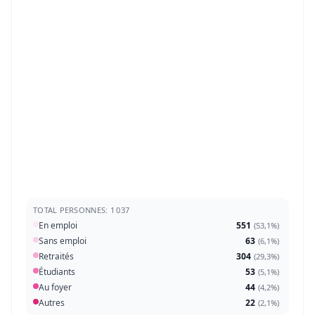
TOTAL PERSONNES: 1 037
En emploi
551
(
53,1%
)
Sans emploi
63
(
6,1%
)
Retraités
304
(
29,3%
)
Étudiants
53
(
5,1%
)
Au foyer
44
(
4,2%
)
Autres
22
(
2,1%
)