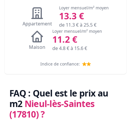
Loyer mensuel/m² moyen
13.3
€
Appartement
de
11.3
€ à
25.5
€
Loyer mensuel/m² moyen
11.2
€
Maison
de
4.8
€ à
15.6
€
Indice de confiance:
FAQ : Quel est le prix au
m2
Nieul-lès-Saintes
(17810)
?