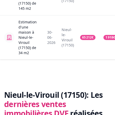
(17150)
(17150)
de
145
m2
Estimation
d'une
Nieul-
maison
à
30-
le-
Nieul-le-
06-
65 212
€
1 918
€
Virouil
Virouil
2026
(17150)
(17150)
de
34
m2
Nieul-le-Virouil (17150):
Les
dernières ventes
immobilières DVF
réalisées.