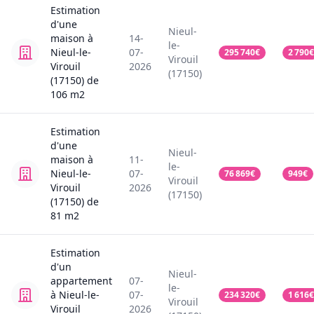
Estimation
d'une
Nieul-
maison
à
14-
le-
Nieul-le-
07-
295 740
€
2 790
€
Virouil
Virouil
2026
(17150)
(17150)
de
106
m2
Estimation
d'une
Nieul-
maison
à
11-
le-
Nieul-le-
07-
76 869
€
949
€
Virouil
Virouil
2026
(17150)
(17150)
de
81
m2
Estimation
d'un
Nieul-
appartement
07-
le-
à Nieul-le-
07-
234 320
€
1 616
€
Virouil
Virouil
2026