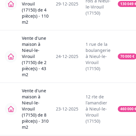
rois
à
Nieul-
Virouil
29-12-2025
130 049
le-Virouil
(17150)
de
4
(17150)
pièce(s) -
110
m2
Vente
d'une
maison
à
1
rue de la
Nieul-le-
boulangerie
Virouil
24-12-2025
à
Nieul-le-
70 000
€
(17150)
de
2
Virouil
pièce(s) -
43
(17150)
m2
Vente
d'une
maison
à
12
rte de
Nieul-le-
l'amandier
Virouil
23-12-2025
à
Nieul-le-
460 000
(17150)
de
8
Virouil
pièce(s) -
310
(17150)
m2