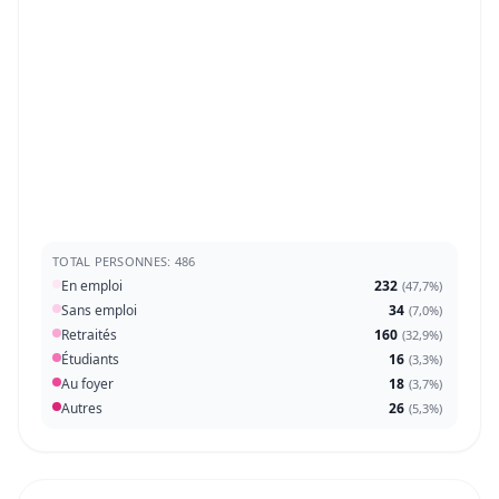
TOTAL PERSONNES: 486
En emploi
232
(
47,7%
)
Sans emploi
34
(
7,0%
)
Retraités
160
(
32,9%
)
Étudiants
16
(
3,3%
)
Au foyer
18
(
3,7%
)
Autres
26
(
5,3%
)