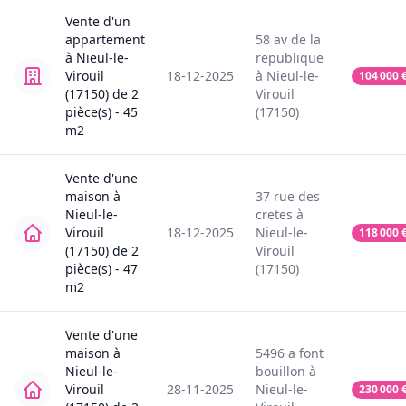
Vente
d'un
appartement
58
av de la
à
Nieul-le-
republique
Virouil
18-12-2025
à
Nieul-le-
104 000
(17150)
de
2
Virouil
pièce(s) -
45
(17150)
m2
Vente
d'une
maison
à
37
rue des
Nieul-le-
cretes
à
Virouil
18-12-2025
Nieul-le-
118 000
(17150)
de
2
Virouil
pièce(s) -
47
(17150)
m2
Vente
d'une
maison
à
5496
a font
Nieul-le-
bouillon
à
Virouil
28-11-2025
Nieul-le-
230 000