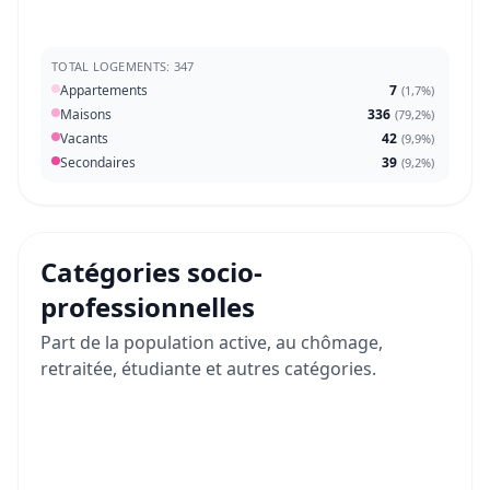
TOTAL LOGEMENTS: 347
Appartements
7
(
1,7%
)
Maisons
336
(
79,2%
)
Vacants
42
(
9,9%
)
Secondaires
39
(
9,2%
)
Catégories socio-
professionnelles
Part de la population active, au chômage,
retraitée, étudiante et autres catégories.