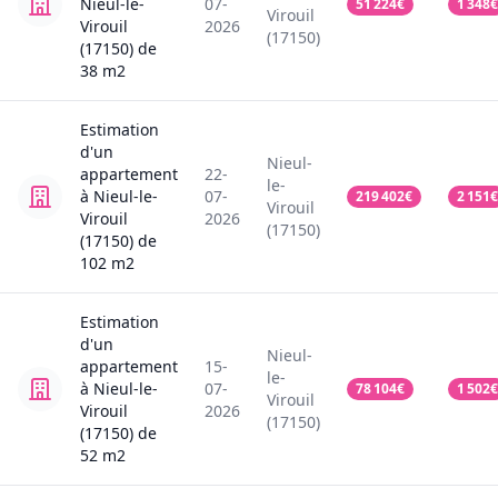
Nieul-le-
07-
51 224
€
1 348
€
Virouil
Virouil
2026
(17150)
(17150)
de
38
m2
Estimation
d'un
Nieul-
appartement
22-
le-
à Nieul-le-
07-
219 402
€
2 151
€
Virouil
Virouil
2026
(17150)
(17150)
de
102
m2
Estimation
d'un
Nieul-
appartement
15-
le-
à Nieul-le-
07-
78 104
€
1 502
€
Virouil
Virouil
2026
(17150)
(17150)
de
52
m2