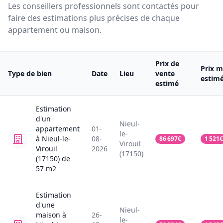
Les conseillers professionnels sont contactés pour
faire des estimations plus précises de chaque
appartement ou maison.
Prix de
Prix m
Type de bien
Date
Lieu
vente
estim
estimé
Estimation
d'un
Nieul-
appartement
01-
le-
à Nieul-le-
08-
86 697
€
1 521
€
Virouil
Virouil
2026
(17150)
(17150)
de
57
m2
Estimation
d'une
Nieul-
maison
à
26-
le-