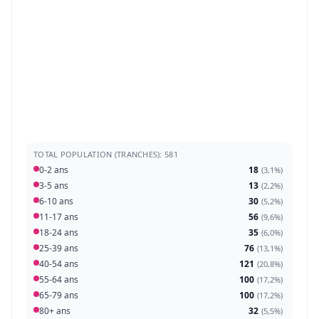
TOTAL POPULATION (TRANCHES): 581
0-2 ans
18
(
3,1%
)
3-5 ans
13
(
2,2%
)
6-10 ans
30
(
5,2%
)
11-17 ans
56
(
9,6%
)
18-24 ans
35
(
6,0%
)
25-39 ans
76
(
13,1%
)
40-54 ans
121
(
20,8%
)
55-64 ans
100
(
17,2%
)
65-79 ans
100
(
17,2%
)
80+ ans
32
(
5,5%
)