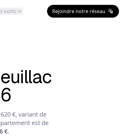
t outils
Rejoindre notre réseau
euillac
26
20 €, variant de
partement est de
6 €
.