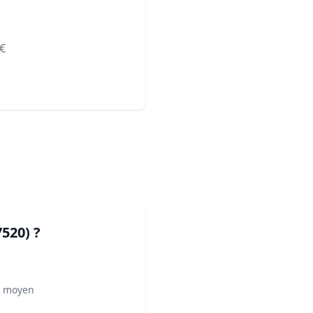
€
7520)
?
² moyen