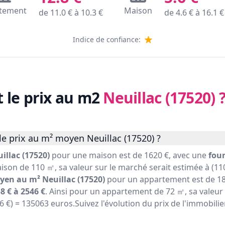
tement
Maison
de
11.0
€ à
10.3
€
de
4.6
€ à
16.1
€
Indice de confiance:
t le prix au m2
Neuillac (17520)
e prix au m² moyen Neuillac (17520) ?
illac (17520)
pour une maison est de 1620 €, avec une
four
ison de 110 ㎡, sa valeur sur le marché serait estimée à (110
yen au m² Neuillac (17520)
pour un appartement est de 18
8 € à 2546 €
. Ainsi pour un appartement de 72 ㎡, sa valeur
76 €) = 135063 euros.Suivez l'évolution du prix de l'immobilie