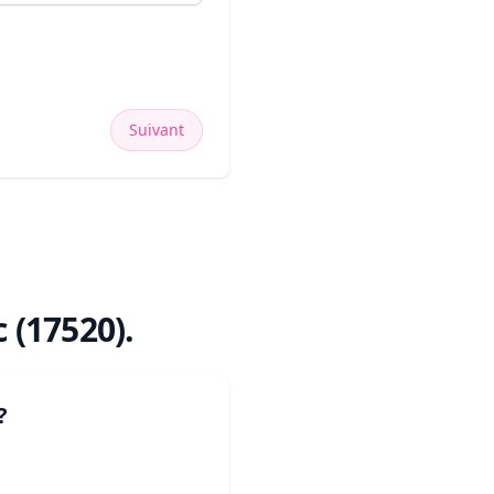
Suivant
c (17520)
.
?