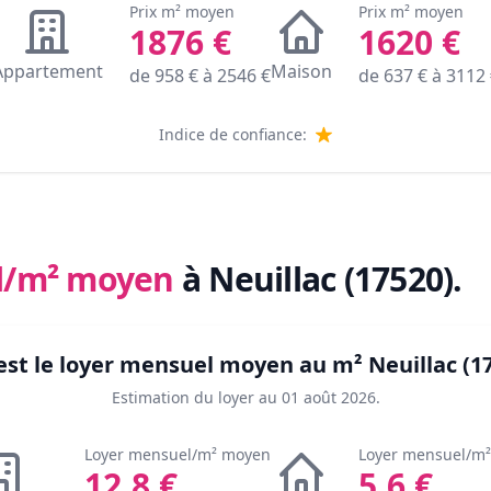
Prix m² moyen
Prix m² moyen
1876
€
1620
€
Appartement
Maison
de
958
€ à
2546
€
de
637
€ à
3112
Indice de confiance:
l/m² moyen
à Neuillac (17520)
.
est le loyer mensuel moyen au m²
Neuillac (1
Estimation du loyer au
01 août 2026
.
Loyer mensuel/m² moyen
Loyer mensuel/m
12.8
€
5.6
€