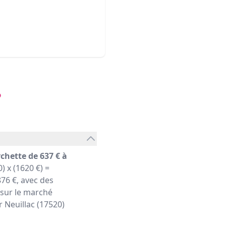
?
chette de 637 € à
) x (1620 €) =
76 €, avec des
 sur le marché
r Neuillac (17520)