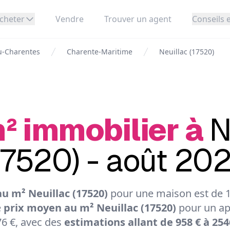
cheter
Vendre
Trouver un agent
Conseils e
u-Charentes
Charente-Maritime
Neuillac (17520)
² immobilier à
N
17520) - août 20
u m² Neuillac (17520)
pour une maison est de 16
e
prix moyen au m² Neuillac (17520)
pour un ap
6 €, avec des
estimations allant de 958 € à 254