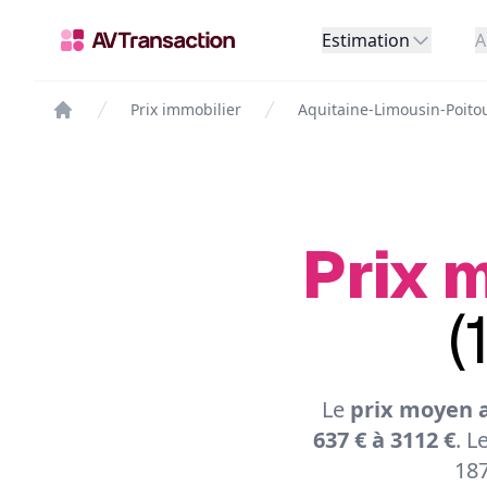
Estimation
A
Prix immobilier
Aquitaine-Limousin-Poito
Prix m
(
Le
prix moyen a
637 € à 3112 €
. L
187