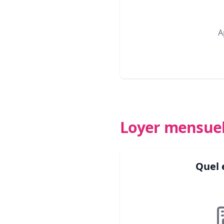
A
Loyer mensue
Quel 