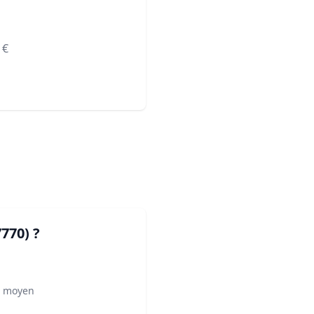
€
7770)
?
² moyen