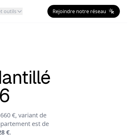
t outils
Rejoindre notre réseau
antillé
26
60 €, variant de
partement est de
28 €
.