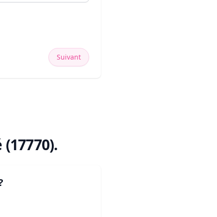
Suivant
é (17770)
.
?