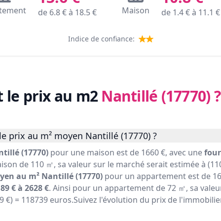
tement
Maison
de
6.8
€ à
18.5
€
de
1.4
€ à
11.1
€
Indice de confiance:
t le prix au m2
Nantillé (17770)
?
e prix au m² moyen Nantillé (17770) ?
tillé (17770)
pour une maison est de 1660 €, avec une
four
ison de 110 ㎡, sa valeur sur le marché serait estimée à (110
yen au m² Nantillé (17770)
pour un appartement est de 16
89 € à 2628 €
. Ainsi pour un appartement de 72 ㎡, sa valeu
49 €) = 118739 euros.Suivez l'évolution du prix de l'immobilie