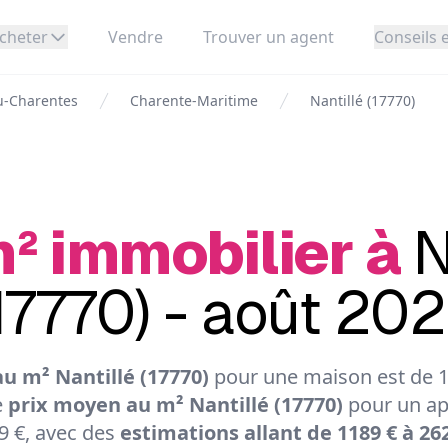
cheter
Vendre
Trouver un agent
Conseils e
u-Charentes
Charente-Maritime
Nantillé (17770)
m² immobilier à
N
17770) - août 20
u m² Nantillé (17770)
pour une maison est de 16
e
prix moyen au m² Nantillé (17770)
pour un ap
9 €, avec des
estimations allant de 1189 € à 26