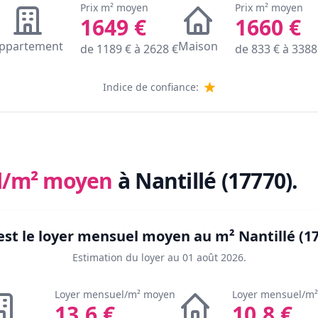
Prix m² moyen
Prix m² moyen
1649
€
1660
€
ppartement
Maison
de
1189
€ à
2628
€
de
833
€ à
3388
Indice de confiance:
l/m² moyen
à Nantillé (17770)
.
est le loyer mensuel moyen au m²
Nantillé (1
Estimation du loyer au
01 août 2026
.
Loyer mensuel/m² moyen
Loyer mensuel/m
13.6
€
10.8
€